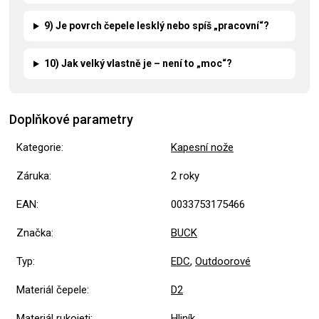
9) Je povrch čepele lesklý nebo spíš „pracovní“?
10) Jak velký vlastně je – není to „moc“?
Doplňkové parametry
Kategorie
:
Kapesní nože
Záruka
:
2 roky
EAN
:
0033753175466
Značka
:
BUCK
Typ
:
EDC
,
Outdoorové
Materiál čepele
:
D2
Materiál rukojeti
:
Hliník