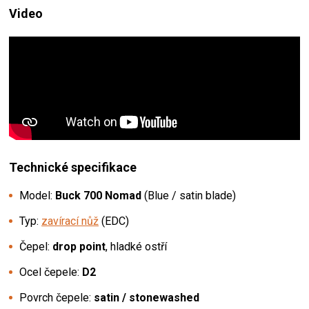
Video
Technické specifikace
Model:
Buck 700 Nomad
(Blue / satin blade)
Typ:
zavírací nůž
(EDC)
Čepel:
drop point
, hladké ostří
Ocel čepele:
D2
Povrch čepele:
satin / stonewashed