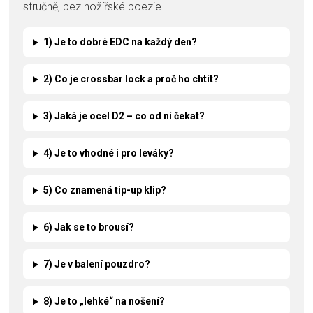
stručně, bez nožířské poezie.
1) Je to dobré EDC na každý den?
2) Co je crossbar lock a proč ho chtít?
3) Jaká je ocel D2 – co od ní čekat?
4) Je to vhodné i pro leváky?
5) Co znamená tip-up klip?
6) Jak se to brousí?
7) Je v balení pouzdro?
8) Je to „lehké“ na nošení?