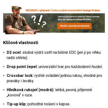
Klíčové vlastnosti
D2 ocel:
slušná výdrž ostří na běžné EDC (jen ji po vlhku
radši otřete).
Drop point čepel:
univerzální tvar pro každodenní řezání.
Crossbar lock:
rychlé ovládání jednou rukou, vhodné pro
praváky i leváky.
Hliníková rukojeť (modrá):
lehká, pevná, příjemně
„kovová“ v ruce.
Tip-up klip:
pohodlné nošení v kapse.