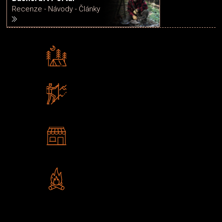
Recenze - Návody - Články
Rádi předáváme zkušenosti
Poradíme vám s výběrem
Zboží sami testujeme
U nás nekoupíte „zajíce v pytli“
2 kamenné prodejny
Navštivte nás v Praze a
Šumperku
Vlastní značka JuBö
Poctivá ruční výroba v ČR