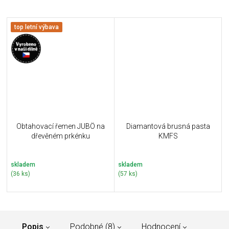
top letní výbava
Obtahovací řemen JUBÖ na
Diamantová brusná pasta
dřevěném prkénku
KMFS
skladem
skladem
(36 ks)
(57 ks)
Popis
Podobné (8)
Hodnocení