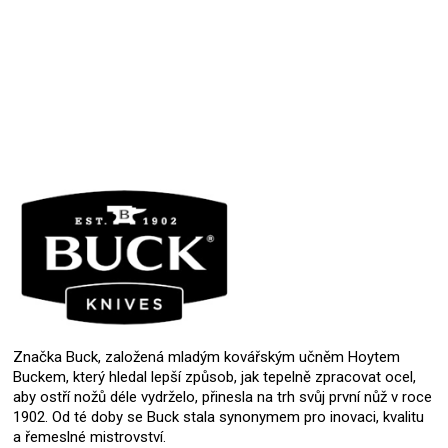
Přidat hodnocení
Značka Buck, založená mladým kovářským učněm Hoytem
Buckem, který hledal lepší způsob, jak tepelně zpracovat ocel,
aby ostří nožů déle vydrželo, přinesla na trh svůj první nůž v roce
1902. Od té doby se Buck stala synonymem pro inovaci, kvalitu
a řemeslné mistrovství.