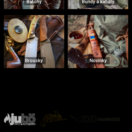
Batohy
Bundy a kabáty
Brousky
Novinky
Značky ověřené samotnou přírodou
další značky