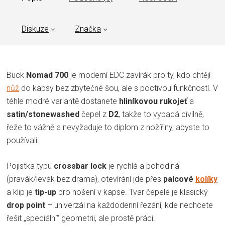
Diskuze
Značka
Buck
Nomad 700
je moderní EDC zavírák pro ty, kdo chtějí
nůž
do kapsy bez zbytečné šou, ale s poctivou funkčností. V
téhle modré variantě dostanete
hliníkovou rukojeť
a
satin/stonewashed
čepel z
D2
, takže to vypadá civilně,
řeže to vážně a nevyžaduje to diplom z nožířiny, abyste to
používali.
Pojistka typu
crossbar lock
je rychlá a pohodlná
(pravák/levák bez drama), otevírání jde přes
palcové
kolíky
a klip je
tip-up
pro nošení v kapse. Tvar čepele je klasický
drop point
– univerzál na každodenní řezání, kde nechcete
řešit „speciální“ geometrii, ale prostě práci.