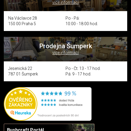
více informací
Na Václavce 28
Po - Pá:
150 00 Praha 5
10:00 - 18:00 hod.
Prodejna Šumperk
více informací
Jesenická 22
Po - Čt: 13 - 17 hod.
787 01 Šumperk
Pá: 9 - 17 hod.
Bushcraft Portál