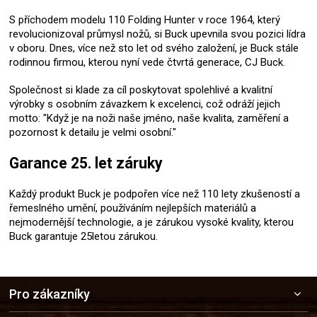
S příchodem modelu 110 Folding Hunter v roce 1964, který
revolucionizoval průmysl nožů, si Buck upevnila svou pozici lídra
v oboru. Dnes, více než sto let od svého založení, je Buck stále
rodinnou firmou, kterou nyní vede čtvrtá generace, CJ Buck.
Společnost si klade za cíl poskytovat spolehlivé a kvalitní
výrobky s osobním závazkem k excelenci, což odráží jejich
motto: "Když je na noži naše jméno, naše kvalita, zaměření a
pozornost k detailu je velmi osobní."
Garance 25. let záruky
Každý produkt Buck je podpořen více než 110 lety zkušeností a
řemeslného umění, používáním nejlepších materiálů a
nejmodernější technologie, a je zárukou vysoké kvality, kterou
Buck garantuje 25letou zárukou.
Z
Pro zákazníky
á
p