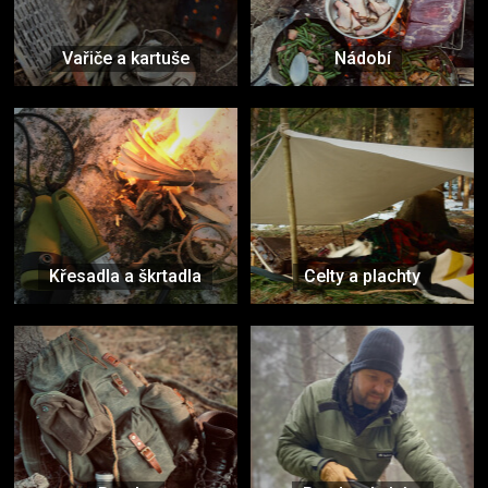
Vařiče a kartuše
Nádobí
Křesadla a škrtadla
Celty a plachty