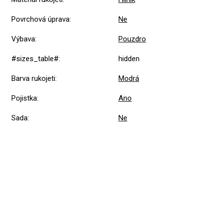
Povrchová úprava
:
Ne
Výbava
:
Pouzdro
#sizes_table#
:
hidden
Barva rukojeti
:
Modrá
Pojistka
:
Ano
Sada
:
Ne