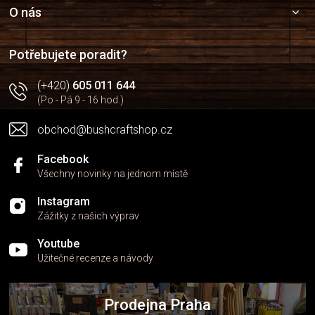
a
O nás
t
í
Potřebujete poradit?
(+420)
605 011 644
(Po - Pá 9 - 16 hod.)
obchod@bushcraftshop.cz
Facebook
Všechny novinky na jednom místě
Instagram
Zážitky z našich výprav
Youtube
Užitečné recenze a návody
Prodejna Praha