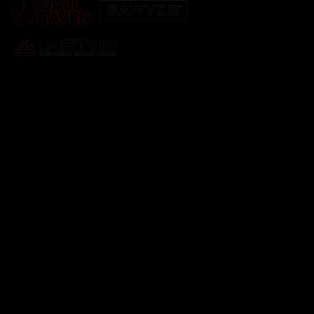
Odebírat newsletter
Vložte svůj e-mail a my vám budeme zasílat informace o
nových produktech na našem e-shopu.
E-mail
Vložením e-mailu souhlasíte s
podmínkami ochrany
osobních údajů
Přihlásit se