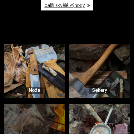
další skvělé výhody
Užijte si to v přírodě
Vybavení, na které spoléháte nejčastěji
Nože
Sekery