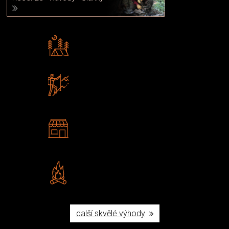
Rádi předáváme zkušenosti
Poradíme vám s výběrem
Zboží sami testujeme
U nás nekoupíte „zajíce v pytli“
2 kamenné prodejny
Navštivte nás v Praze a
Šumperku
Vlastní značka JuBö
Poctivá ruční výroba v ČR
další skvělé výhody