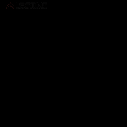
Odebírat newsletter
Vložte svůj e-mail a my vám budeme zasílat informace o
nových produktech na našem e-shopu.
E-mail
Vložením e-mailu souhlasíte s
podmínkami ochrany
osobních údajů
Přihlásit se