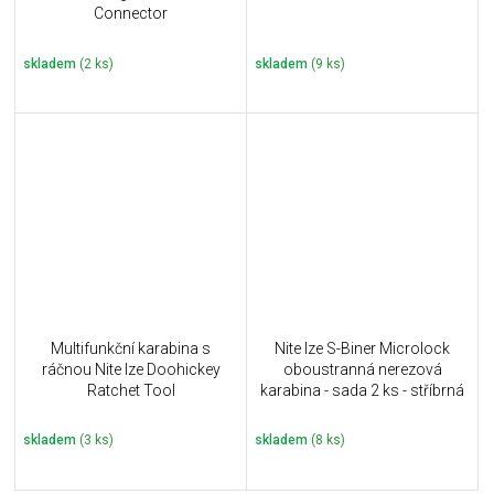
Connector
skladem
(2 ks)
skladem
(9 ks)
Multifunkční karabina s
Nite Ize S-Biner Microlock
ráčnou Nite Ize Doohickey
oboustranná nerezová
Ratchet Tool
karabina - sada 2 ks - stříbrná
skladem
(3 ks)
skladem
(8 ks)