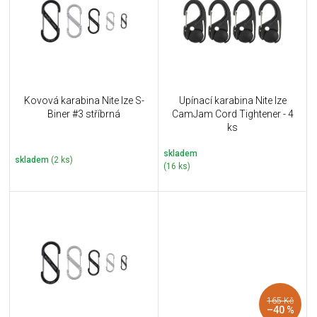
i
k
s
t
p
ů
r
o
d
u
Kovová karabina Nite Ize S-
Upínací karabina Nite Ize
k
Biner #3 stříbrná
CamJam Cord Tightener - 4
t
ks
ů
skladem
skladem
(2 ks)
(16 ks)
165 Kč
–40 %