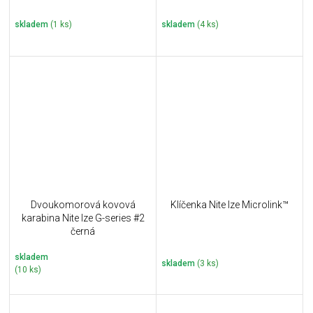
cm
skladem
(1 ks)
skladem
(4 ks)
Dvoukomorová kovová
Klíčenka Nite Ize Microlink™
karabina Nite Ize G-series #2
černá
skladem
skladem
(3 ks)
(10 ks)