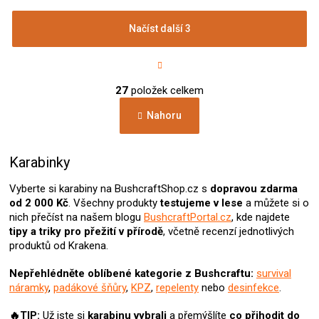
Načíst další 3
S
t
r
O
á
27
položek celkem
v
n
l
k
Nahoru
á
o
d
v
a
á
c
Karabinky
n
í
í
p
Vyberte si karabiny na BushcraftShop.cz s
dopravou zdarma
r
od 2 000 Kč
. Všechny produkty
testujeme v lese
a můžete si o
v
nich přečíst na našem blogu
BushcraftPortal.cz
, kde najdete
k
tipy a triky pro přežití v přírodě
, včetně recenzí jednotlivých
y
produktů od Krakena.
v
ý
Nepřehlédněte oblíbené kategorie z Bushcraftu:
survival
p
náramky
,
padákové šňůry
,
KPZ
,
repelenty
nebo
desinfekce
.
i
s
🔥TIP:
Už jste si
karabinu
vybrali
a přemýšlíte
co přihodit do