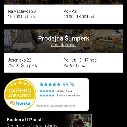
Na Václavce 28
Po - Pá:
150 00 Praha 5
10:00 - 18:00 hod.
Prodejna Šumperk
více informací
Jesenická 22
Po - Čt: 13 - 17 hod.
787 01 Šumperk
Pá: 9 - 17 hod.
Bushcraft Portál
Recenze - Návody - Články