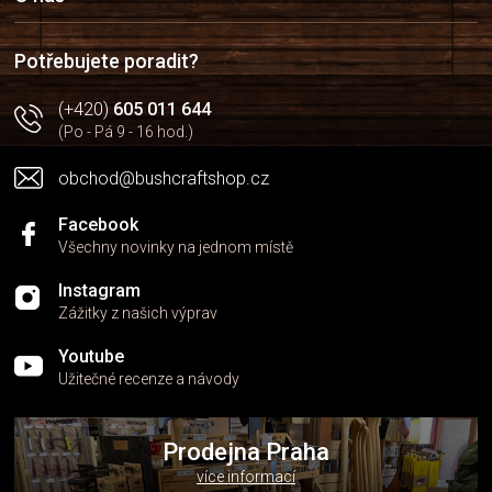
t
í
Potřebujete poradit?
(+420)
605 011 644
(Po - Pá 9 - 16 hod.)
obchod@bushcraftshop.cz
Facebook
Všechny novinky na jednom místě
Instagram
Zážitky z našich výprav
Youtube
Užitečné recenze a návody
Prodejna Praha
více informací