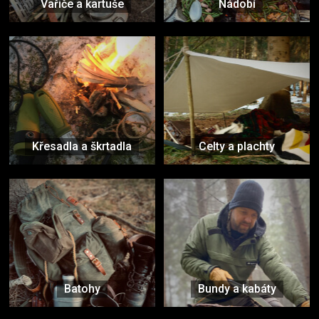
Vařiče a kartuše
Nádobí
Křesadla a škrtadla
Celty a plachty
Batohy
Bundy a kabáty