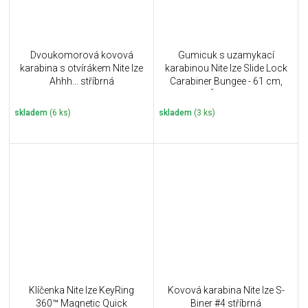
Dvoukomorová kovová
Gumicuk s uzamykací
karabina s otvírákem Nite Ize
karabinou Nite Ize Slide Lock
Ahhh... stříbrná
Carabiner Bungee - 61 cm,
Červený
skladem
(6 ks)
skladem
(3 ks)
Klíčenka Nite Ize KeyRing
Kovová karabina Nite Ize S-
360™ Magnetic Quick
Biner #4 stříbrná