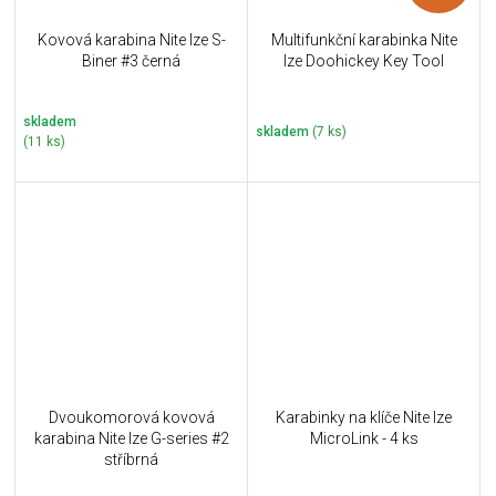
Kovová karabina Nite Ize S-
Multifunkční karabinka Nite
Biner #3 černá
Ize Doohickey Key Tool
skladem
skladem
(7 ks)
(11 ks)
Dvoukomorová kovová
Karabinky na klíče Nite Ize
karabina Nite Ize G-series #2
MicroLink - 4 ks
stříbrná