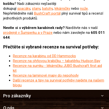
u
košíku
? N
aši zákazníci nejčastěji
dokupují
spacáky
,
stany
,
batohy
,
lékárničky
nebo
nože
.
Nepřehlédněte náš
BushCraft portál
plný survival tipů a recenzí
jednotlivých produktů.
Nevíte si s výběrem karabinek rady?
Navštivte nás v naší
prodejně v Šumperku a v Praze
nebo nám zavolejte na
605 011
644
.
Přečtěte si vybrané recenze na survival potřeby:
Recenze na karabinu od DD Hammocks
Recenze na ohňovou krabičku – tabatěrku Hudson Bay
Recenze na sumku - lékárničku JUBÖ Bushcraft first aid
kit
Recenze na laminové mapy do nepohody
Další recenze a tipy na survival potřeby najdete na našem
blogu
Z
Pro zákazníky
á
p
a
O nás