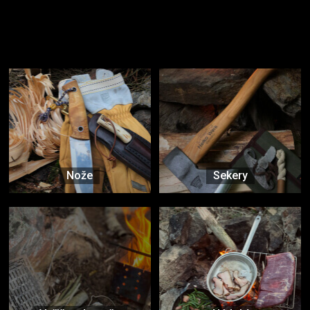
Užijte si to v přírodě
Vybavení, na které spoléháte nejčastěji
Nože
Sekery