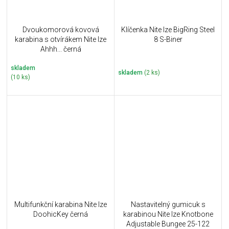
Dvoukomorová kovová
Klíčenka Nite Ize BigRing Steel
karabina s otvírákem Nite Ize
8 S-Biner
Ahhh... černá
skladem
skladem
(2 ks)
(10 ks)
Multifunkční karabina Nite Ize
Nastavitelný gumicuk s
DoohicKey černá
karabinou Nite Ize Knotbone
Adjustable Bungee 25-122