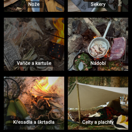
Nože
Sekery
Vařiče a kartuše
Nádobí
Křesadla a škrtadla
Celty a plachty