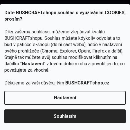
Dáte BUSHCRAFTshopu souhlas s využíváním COOKIES,
prosím?
Díky vašemu souhlasu, můžeme zlepšovat kvalitu
BUSHCRAFTshopu.
Souhlas můžete kdykoliv odvolat a to
buď v patičce e-shopu (dolní část webu), nebo v nastavení
svého prohlížeče (Chrome, Explorer, Opera, Firefox a další).
Stejně tak můžete svůj souhlas modifikovat kliknutím na
tlačítko "
Nastavení
" v levém dolním rohu a povolit jen to, co
Přihlásit se
považujete za vhodné.
Vložením e-mailu souhlasíte s
podmínkami ochrany osobních údajů
Děkujeme za vaši důvěru, tým
BUSHCRAFTshop.cz
Nastavení
Od 27.7. - 7.8. bude prodejna v Praze uzavřena.
Copyright 2026
BUSHCRAFTshop.cz
. Všechna práva
🏕️ Kupte do 12. 8. jakýkoliv produkt JuBö a
vyhrazena.
Upravit nastavení cookies
zapojte se do slosování o kurz s
Souhlasím
Krakenem.
VYBRAT JuBö »
Vytvořil Shoptet