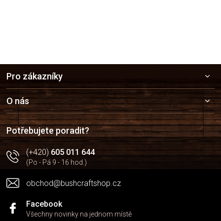
Z
Pro zákazníky
á
p
a
O nás
t
í
Potřebujete poradit?
(+420)
605 011 644
(Po - Pá 9 - 16 hod.)
obchod@bushcraftshop.cz
Facebook
Všechny novinky na jednom místě