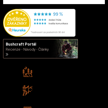
Bushcraft Portál
Recenze - Návody - Články
Rádi předáváme zkušenosti
Poradíme vám s výběrem
Zboží sami testujeme
U nás nekoupíte „zajíce v pytli“
2 kamenné prodejny