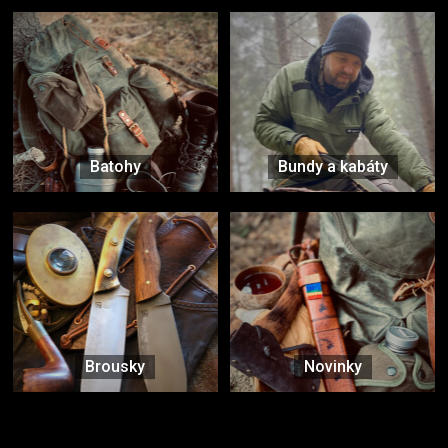
Batohy
Bundy a kabáty
Brousky
Novinky