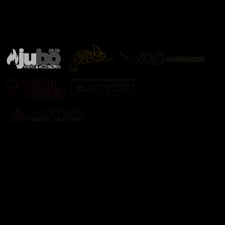
Značky ověřené samotnou přírodou
další značky
Odebírat newsletter
Vložte svůj e-mail a my vám budeme zasílat informace o
nových produktech na našem e-shopu.