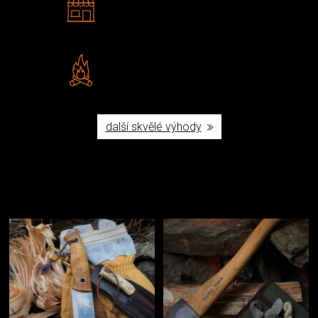
Navštivte nás v Praze a
Šumperku
Vlastní značka JuBö
Poctivá ruční výroba v ČR
další skvělé výhody
Užijte si to v přírodě
Vybavení, na které spoléháte nejčastěji