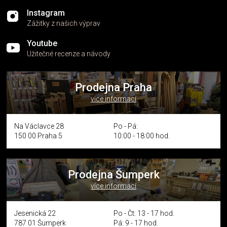
Instagram
Zážitky z našich výprav
Youtube
Užitečné recenze a návody
Prodejna Praha
více informací
Na Václavce 28
Po - Pá:
150 00 Praha 5
10:00 - 18:00 hod.
Prodejna Šumperk
více informací
Jesenická 22
Po - Čt: 13 - 17 hod.
787 01 Šumperk
Pá: 9 - 17 hod.