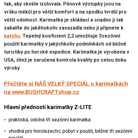
tak, aby skvěle izolovala. Pěnové výstupky jsou na
vršku měkčí pro větší komfort a na spodku tvrdší pro
větší odolnost. Karimatka je skládací a snadno ji tak
zabalíte do jakéhokoliv zavazadla nebo ji připnete k
batohu
. Tepelný koeficient 2,2 umožňuje 3sezónní
použití karimatky v jakýchkoliv podmínkách od běžné
turistiky po horské expedice. Karimatka je vyrobena v
USA, čímž je zaručena kontrola kvality po celou dobu
výroby.
Přečtěte si NÁŠ VELKÝ SPECIÁL o karimatkách
na www.
BUSHCRAFTshop.cz
Hlavní přednosti karimatky Z-LITE
praktická, odolná tří sezónní karimatka
vhodná pro horolezectví, pobyt v poušti, běžné tří sezónní
použití