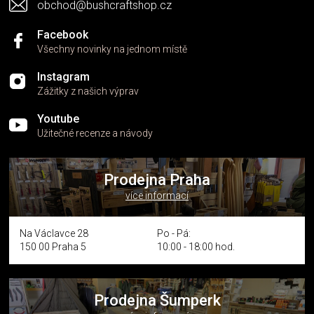
obchod@bushcraftshop.cz
Facebook
Všechny novinky na jednom místě
Instagram
Zážitky z našich výprav
Youtube
Užitečné recenze a návody
Prodejna Praha
více informací
Na Václavce 28
Po - Pá:
150 00 Praha 5
10:00 - 18:00 hod.
Prodejna Šumperk