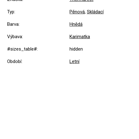
Typ
:
Pěnová
,
Skládací
Barva
:
Hnědá
Výbava
:
Karimatka
#sizes_table#
:
hidden
Období
:
Letní
Přidat hodnocení