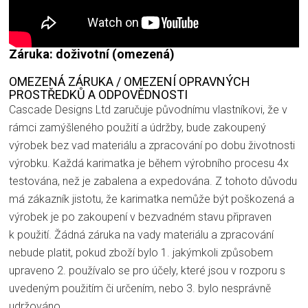
Záruka: doživotní (omezená)
OMEZENÁ ZÁRUKA / OMEZENÍ OPRAVNÝCH
PROSTŘEDKŮ A ODPOVĚDNOSTI
Cascade Designs Ltd zaručuje původnímu vlastníkovi, že v
rámci zamýšleného použití a údržby, bude zakoupený
výrobek bez vad materiálu a zpracování po dobu životnosti
výrobku. Každá karimatka je během výrobního procesu 4x
testována, než je zabalena a expedována. Z tohoto důvodu
má zákazník jistotu, že karimatka nemůže být poškozená a
výrobek je po zakoupení v bezvadném stavu připraven
k použití. Žádná záruka na vady materiálu a zpracování
nebude platit, pokud zboží bylo 1. jakýmkoli způsobem
upraveno 2. používalo se pro účely, které jsou v rozporu s
uvedeným použitím či určením, nebo 3. bylo nesprávně
udržováno.