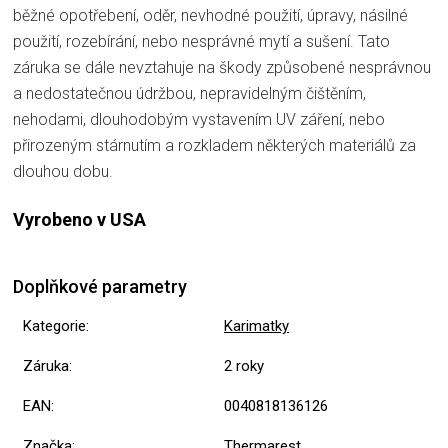
běžné opotřebení, oděr, nevhodné použití, úpravy, násilné
použití, rozebírání, nebo nesprávné mytí a sušení. Tato
záruka se dále nevztahuje na škody způsobené nesprávnou
a nedostatečnou údržbou, nepravidelným čištěním,
nehodami, dlouhodobým vystavením UV záření, nebo
přirozeným stárnutím a rozkladem některých materiálů za
dlouhou dobu.
Vyrobeno v USA
Doplňkové parametry
Kategorie
:
Karimatky
Záruka
:
2 roky
EAN
:
0040818136126
Značka
:
Thermarest