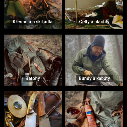
Křesadla a škrtadla
Celty a plachty
Batohy
Bundy a kabáty