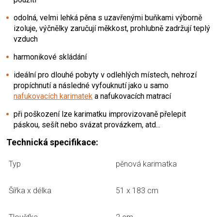
odolná, velmi lehká pěna s uzavřenými buňkami výborně
izoluje, výčnělky zaručují měkkost, prohlubně zadržují teplý
vzduch
harmonikové skládání
ideální pro dlouhé pobyty v odlehlých místech, nehrozí
propíchnutí a následné vyfouknutí jako u samo
nafukovacích karimatek
a nafukovacích matrací
při poškození lze karimatku improvizovaně přelepit
páskou, sešít nebo svázat provázkem, atd...
Technická specifikace:
Typ
pěnová karimatka
Šířka x délka
51 x 183 cm