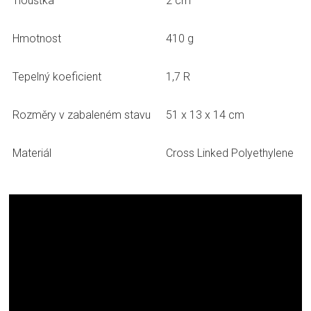
Tloušťka
2 cm
Hmotnost
410 g
Tepelný koeficient
1,7 R
Rozměry v zabaleném stavu
51 x 13 x 14 cm
Materiál
Cross Linked Polyethylene