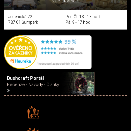
více informací
Jesenická 22
Po - Čt: 13 - 17 hod.
787 01 Šumperk
Pá: 9 - 17 hod.
Bushcraft Portál
Recenze - Návody - Články
Rádi předáváme zkušenosti
Poradíme vám s výběrem