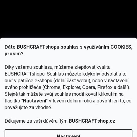
Dáte BUSHCRAFTshopu souhlas s využíváním COOKIES,
prosím?
Díky vašemu souhlasu, můžeme zlepšovat kvalitu
BUSHCRAFTshopu.
Souhlas můžete kdykoliv odvolat a to
buď v patičce e-shopu (dolní část webu), nebo v nastavení
svého prohlížeče (Chrome, Explorer, Opera, Firefox a další).
Stejně tak můžete svůj souhlas modifikovat kliknutím na
tlačítko "
Nastavení
" v levém dolním rohu a povolit jen to, co
Přihlásit se
považujete za vhodné.
Vložením e-mailu souhlasíte s
Děkujeme za vaši důvěru, tým
BUSHCRAFTshop.cz
podmínkami ochrany osobních údajů
Nastavení