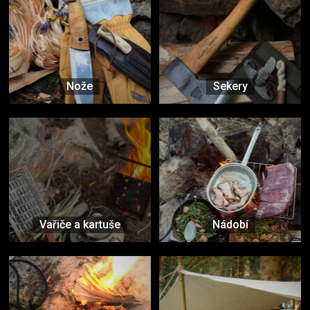
Nože
Sekery
Vařiče a kartuše
Nádobí