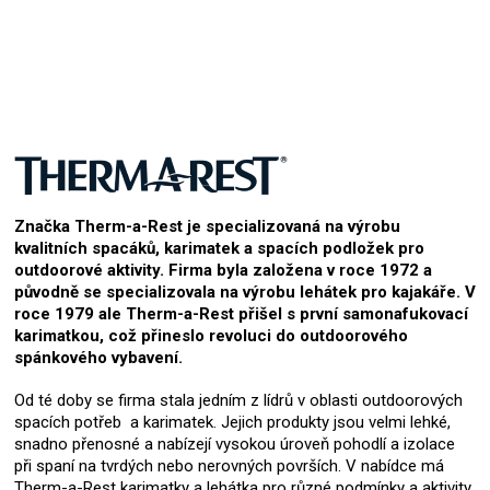
Značka Therm-a-Rest je specializovaná na výrobu
kvalitních spacáků, karimatek a spacích podložek pro
outdoorové aktivity. Firma byla založena v roce 1972 a
původně se specializovala na výrobu lehátek pro kajakáře. V
roce 1979 ale Therm-a-Rest přišel s první samonafukovací
karimatkou, což přineslo revoluci do outdoorového
spánkového vybavení.
Od té doby se firma stala jedním z lídrů v oblasti outdoorových
spacích potřeb a karimatek. Jejich produkty jsou velmi lehké,
snadno přenosné a nabízejí vysokou úroveň pohodlí a izolace
při spaní na tvrdých nebo nerovných površích. V nabídce má
Therm-a-Rest karimatky a lehátka pro různé podmínky a aktivity,