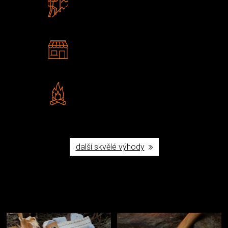
Zboží sami testujeme
U nás nekoupíte „zajíce v pytli“
2 kamenné prodejny
Navštivte nás v Praze a
Šumperku
Vlastní značka JuBö
Poctivá ruční výroba v ČR
další skvělé výhody
Užijte si to v přírodě
Vybavení, na které spoléháte nejčastěji