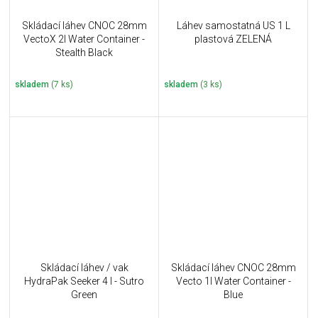
Skládací láhev CNOC 28mm
Láhev samostatná US 1 L
VectoX 2l Water Container -
plastová ZELENÁ
Stealth Black
skladem
(7 ks)
skladem
(3 ks)
Skládací láhev / vak
Skládací láhev CNOC 28mm
HydraPak Seeker 4 l - Sutro
Vecto 1l Water Container -
Green
Blue