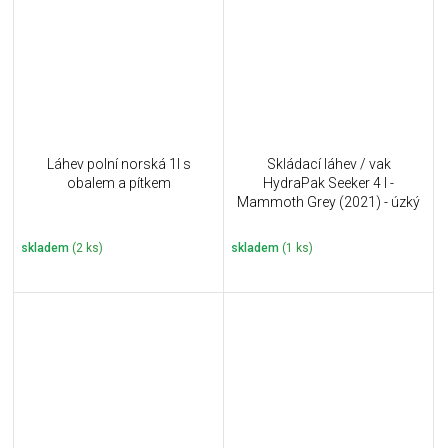
Láhev polní norská 1l s
Skládací láhev / vak
obalem a pítkem
HydraPak Seeker 4 l -
Mammoth Grey (2021) - úzký
skladem
(2 ks)
skladem
(1 ks)