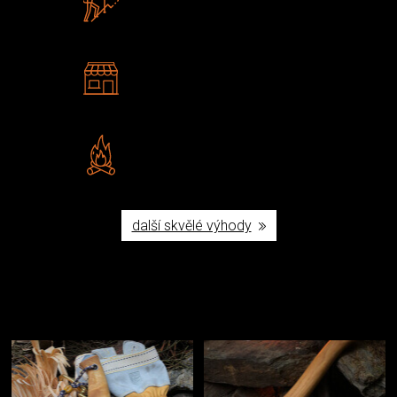
U nás nekoupíte „zajíce v pytli“
2 kamenné prodejny
Navštivte nás v Praze a
Šumperku
Vlastní značka JuBö
Poctivá ruční výroba v ČR
další skvělé výhody
Užijte si to v přírodě
Vybavení, na které spoléháte nejčastěji