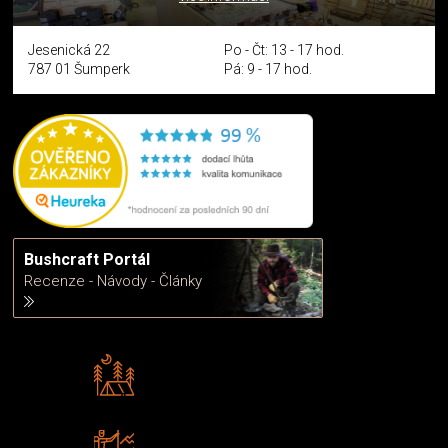
Jesenická 22
Po - Čt: 13 - 17 hod.
787 01 Šumperk
Pá: 9 - 17 hod.
Bushcraft Portál
Recenze - Návody - Články
Rádi předáváme zkušenosti
Poradíme vám s výběrem
Zboží sami testujeme