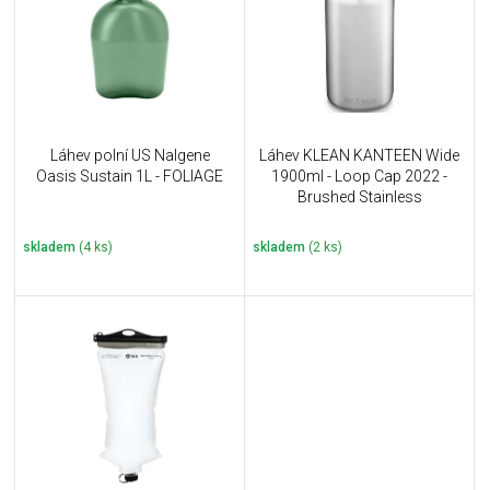
i
k
s
t
p
ů
r
o
d
u
Láhev polní US Nalgene
Láhev KLEAN KANTEEN Wide
k
Oasis Sustain 1L - FOLIAGE
1900ml - Loop Cap 2022 -
t
Brushed Stainless
ů
skladem
(4 ks)
skladem
(2 ks)