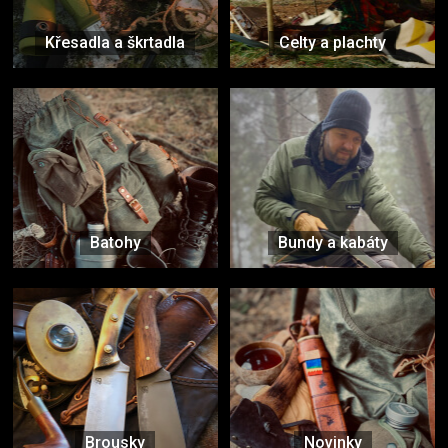
Křesadla a škrtadla
Celty a plachty
Batohy
Bundy a kabáty
Brousky
Novinky