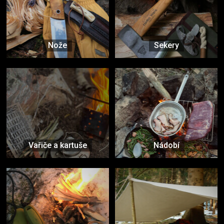
Nože
Sekery
Vařiče a kartuše
Nádobí