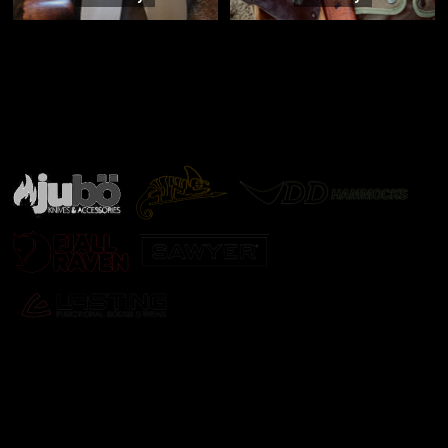
Značky ověřené samotnou přírodou
další značky
Odebírat newsletter