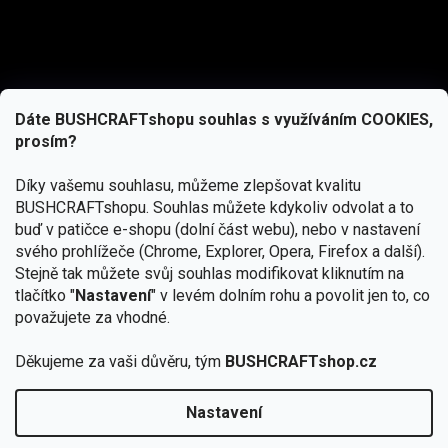
Dáte BUSHCRAFTshopu souhlas s využíváním COOKIES,
prosím?
Díky vašemu souhlasu, můžeme zlepšovat kvalitu
BUSHCRAFTshopu.
Souhlas můžete kdykoliv odvolat a to
buď v patičce e-shopu (dolní část webu), nebo v nastavení
svého prohlížeče (Chrome, Explorer, Opera, Firefox a další).
Stejně tak můžete svůj souhlas modifikovat kliknutím na
tlačítko "
Nastavení
" v levém dolním rohu a povolit jen to, co
Přihlásit se
považujete za vhodné.
Vložením e-mailu souhlasíte s
Děkujeme za vaši důvěru, tým
BUSHCRAFTshop.cz
podmínkami ochrany osobních údajů
Nastavení
Copyright 2026
BUSHCRAFTshop.cz
. Všechna práva
🏕️ Kupte do 12. 8. jakýkoliv produkt JuBö a