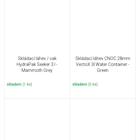
Skládací láhev / vak
Skládací láhev CNOC 28mm
HydraPak Seeker 3 l -
VectoX 3l Water Container -
Mammoth Grey
Green
skladem
(1 ks)
skladem
(5 ks)