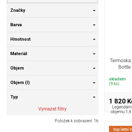
p
i
n
r
s
n
Značky
o
p
í
d
r
p
Barva
u
o
a
k
d
n
Hmotnost
t
u
e
ů
k
l
Materiál
t
Termoska 
ů
Bottle
Objem
skladem
Objem (l)
(9 ks)
Typ
1 820 K
Legendárn
Vymazat filtry
objemu 1,4 l
Položek k zobrazení:
16
top letní 