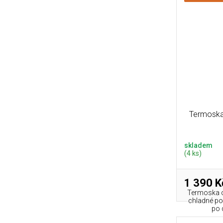
Termoska 
skladem
(4 ks)
1 390 K
Termoska o
chladné po
po 