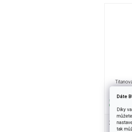
Titanov
Vacuum Bo
Dáte B
skladem
(4 ks)
Díky v
můžete 
2 995 K
nastave
Designový s
tak můž