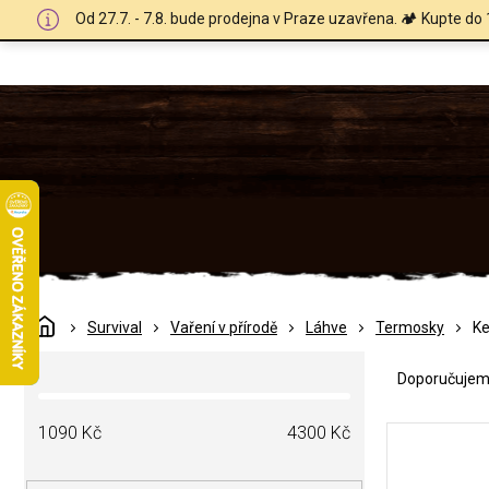
Přejít
Od 27.7. - 7.8. bude prodejna v Praze uzavřena. 🏕️ Kupte do 
na
obsah
Domů
Survival
Vaření v přírodě
Láhve
Termosky
Ke
Ř
P
a
Doporučuje
o
z
s
e
V
t
1090
Kč
4300
Kč
n
ý
r
í
p
a