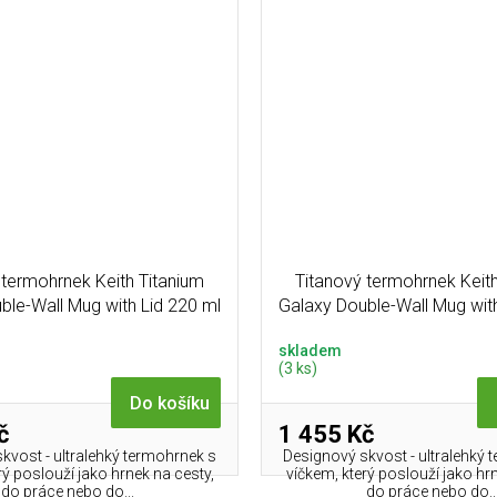
 termohrnek Keith Titanium
Titanový termohrnek Keit
ble-Wall Mug with Lid 220 ml
Galaxy Double-Wall Mug wit
Ti3312 (121g)
Ti3311 (121g)
skladem
(3 ks)
Do košíku
č
1 455 Kč
kvost - ultralehký termohrnek s
Designový skvost - ultralehký 
rý poslouží jako hrnek na cesty,
víčkem, který poslouží jako hr
do práce nebo do...
do práce nebo do..