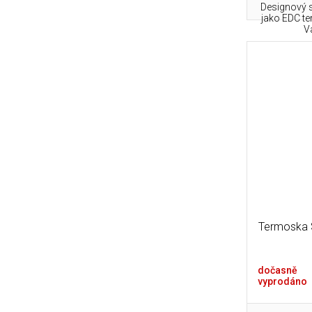
Designový s
jako EDC t
V
Termoska 
dočasně
vyprodáno