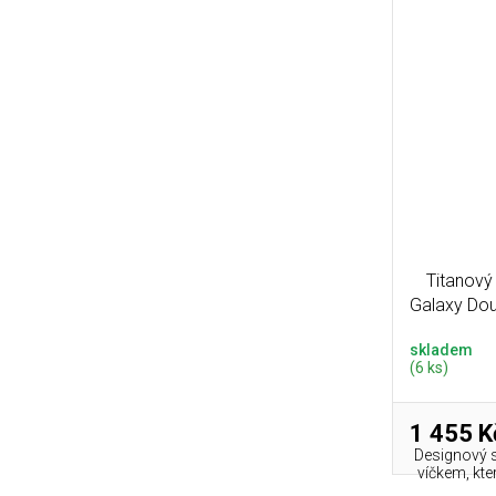
Titanový
Galaxy Dou
skladem
(6 ks)
1 455 K
Designový s
víčkem, kte