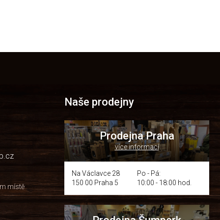
Naše prodejny
Prodejna Praha
více informací
p.cz
Na Václavce 28
Po - Pá:
150 00 Praha 5
10:00 - 18:00 hod.
om místě