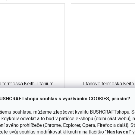
á termoska Keith Titanium
Titanová termoska Keith
ttle 380 ml Ti3132 (190g)
Vacuum Bottle 280 ml Ti3
USHCRAFTshopu souhlas s využíváním COOKIES, prosím?
dočasně
vyprodáno
ašemu souhlasu, můžeme zlepšovat kvalitu BUSHCRAFTshopu.
S
Do košíku
kdykoliv odvolat a to buď v patičce e-shopu (dolní část webu), 
2 580 Kč
č
ní svého prohlížeče (Chrome, Explorer, Opera, Firefox a další). S
Designový skvost - ideální pro
kvost - ideální pro denní nošení
ete svůj souhlas modifikovat kliknutím na tlačítko "
Nastavení
" 