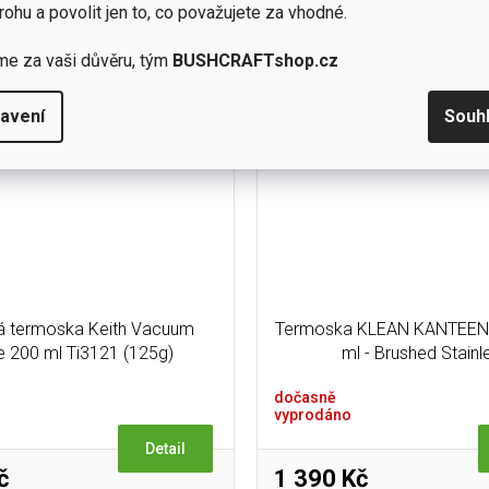
kdy poslouží jako hrnek neb
uží jako hrnek nebo termoska.
rohu a povolit jen to, co považujete za vhodné.
Ideální pro uchování.
deální pro uchování...
me za vaši důvěru, tým
BUSHCRAFTshop.cz
avení
Souh
á termoska Keith Vacuum
Termoska KLEAN KANTEEN
e 200 ml Ti3121 (125g)
ml - Brushed Stainl
dočasně
vyprodáno
Detail
č
1 390 Kč