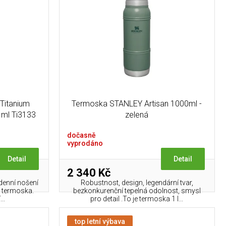
 Titanium
Termoska STANLEY Artisan 1000ml -
 ml Ti3133
zelená
dočasně
vyprodáno
Detail
Detail
2 340 Kč
 denní nošení
Robustnost, design, legendární tvar,
o termoska.
bezkonkurenční tepelná odolnost, smysl
..
pro detail .To je termoska 1 l...
top letní výbava