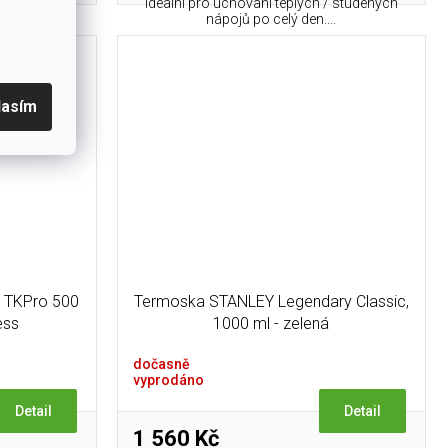
o termoska.
Ideální pro uchování teplých / studených
..
nápojů po celý den....
lasím
 TKPro 500
Termoska STANLEY Legendary Classic,
ess
1000 ml - zelená
dočasně
vyprodáno
Detail
Detail
1 560 Kč