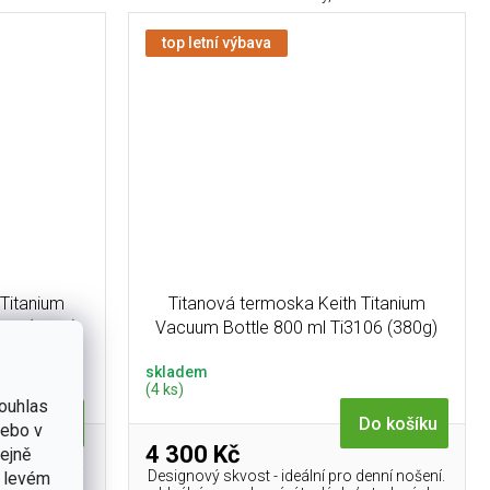
top letní výbava
 Titanium
Titanová termoska Keith Titanium
126 (145g)
Vacuum Bottle 800 ml Ti3106 (380g)
skladem
(4 ks)
ouhlas
Do košíku
Detail
nebo v
4 300 Kč
tejně
 denní nošení
Designový skvost - ideální pro denní nošení.
v levém