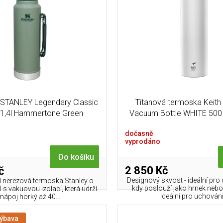
STANLEY Legendary Classic
Titanová termoska Keith
 1,4l Hammertone Green
Vacuum Bottle WHITE 500
(227g)
dočasně
vyprodáno
Do košíku
2 850 Kč
č
Designový skvost - ideální pro
í nerezová termoska Stanley o
kdy poslouží jako hrnek neb
 s vakuovou izolací, která udrží
Ideální pro uchování.
nápoj horký až 40...
výbava