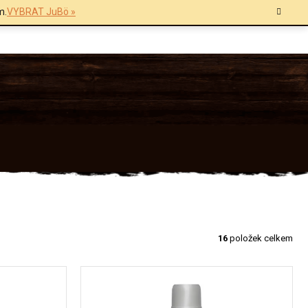
m.
VYBRAT JuBö »
16
položek celkem