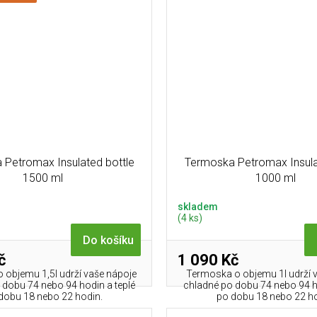
Petromax Insulated bottle
Termoska Petromax Insula
1500 ml
1000 ml
skladem
(4 ks)
Do košíku
č
1 090 Kč
 objemu 1,5l udrží vaše nápoje
Termoska o objemu 1l udrží 
 dobu 74 nebo 94 hodin a teplé
chladné po dobu 74 nebo 94 h
dobu 18 nebo 22 hodin.
po dobu 18 nebo 22 ho