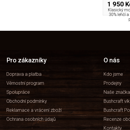
1 950 K
Klasický mo
30% lehčí a 
Z
á
p
a
t
Pro zákazníky
O nás
í
Doprava a platba
Kdo jsme
Věrnostní program
Prodejny
Spolupráce
Naše značka
Obchodní podmínky
Bushcraft ví
Reklamace a vrácení zboží
Bushcraft Po
Ochrana osobních údajů
Recenze ob
Kontakty