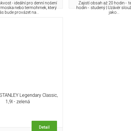
kvost - ideální pro denní nošení
Zajistí obsah až 20 hodin - te
ermoska nebo termohrnek, který
hodin - studený | Uzávěr slou
ás bude provázet na...
jako...
STANLEY Legendary Classic,
1,9l - zelená
Detail