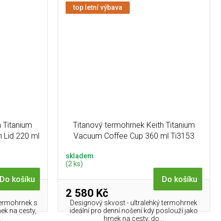
top letní výbava
h Titanium
Titanový termohrnek Keith Titanium
h Lid 220 ml
Vacuum Coffee Cup 360 ml Ti3153
(225g)
skladem
(2 ks)
Do košíku
Do košíku
2 580 Kč
termohrnek s
Designový skvost - ultralehký termohrnek
nek na cesty,
ideální pro denní nošení kdy poslouží jako
.
hrnek na cesty, do...