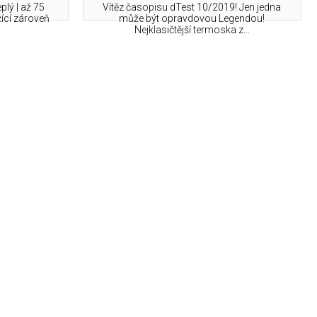
plý | až 75
Vítěz časopisu dTest 10/2019! Jen jedna
žící zároveň
může být opravdovou Legendou!
Nejklasičtější termoska z...