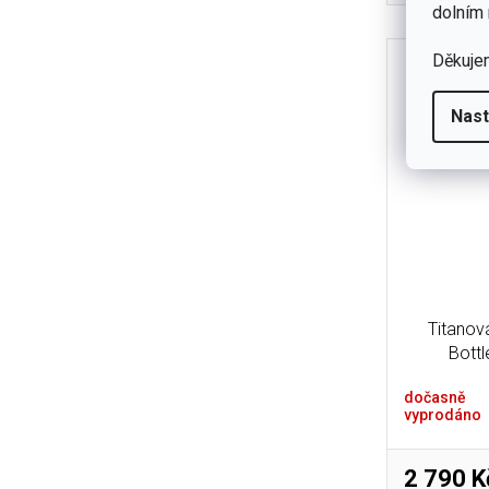
kdy poslo
dolním 
I
Děkuje
Nast
Titanov
Bottl
dočasně
vyprodáno
2 790 K