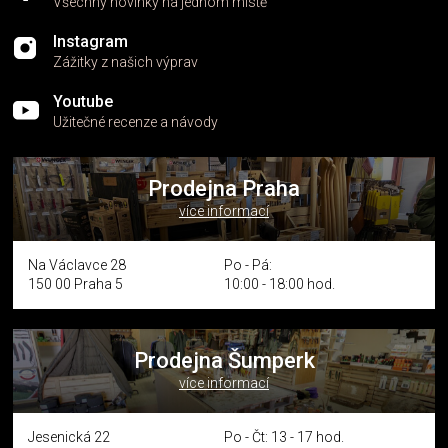
Všechny novinky na jednom místě
Instagram
Zážitky z našich výprav
Youtube
Užitečné recenze a návody
Prodejna Praha
více informací
Na Václavce 28
Po - Pá:
150 00 Praha 5
10:00 - 18:00 hod.
Prodejna Šumperk
více informací
Jesenická 22
Po - Čt: 13 - 17 hod.