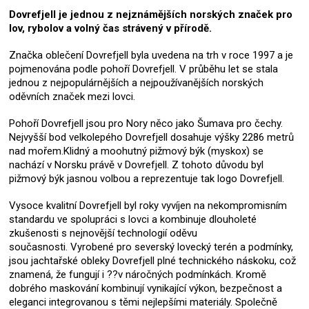
Dovrefjell je jednou z nejznámějších norských značek pro
lov, rybolov a volný čas strávený v přírodě.
Značka oblečení Dovrefjell byla uvedena na trh v roce 1997 a je
pojmenována podle pohoří Dovrefjell. V průběhu let se stala
jednou z nejpopulárnějších a nejpoužívanějších norských
oděvních značek mezi lovci.
Pohoří Dovrefjell jsou pro Nory něco jako Šumava pro čechy.
Nejvyšší bod velkolepého Dovrefjell dosahuje výšky 2286 metrů
nad mořem.Klidný a moohutný pižmový býk (myskox) se
nachází v Norsku právě v Dovrefjell. Z tohoto důvodu byl
pižmový býk jasnou volbou a reprezentuje tak logo Dovrefjell.
Vysoce kvalitní Dovrefjell byl roky vyvíjen na nekompromisním
standardu ve spolupráci s lovci a kombinuje dlouholeté
zkušenosti s nejnovější technologií oděvu
současnosti. Vyrobené pro severský lovecký terén a podmínky,
jsou jachtařské obleky Dovrefjell plné technického náskoku, což
znamená, že fungují i ??v náročných podmínkách. Kromě
dobrého maskování kombinují vynikající výkon, bezpečnost a
eleganci integrovanou s těmi nejlepšími materiály. Společně