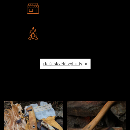
2 kamenné prodejny
Navštivte nás v Praze a
Šumperku
Vlastní značka JuBö
Poctivá ruční výroba v ČR
další skvělé výhody
Užijte si to v přírodě
Vybavení, na které spoléháte nejčastěji