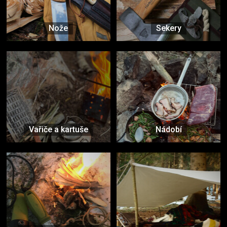
Nože
Sekery
Vařiče a kartuše
Nádobí