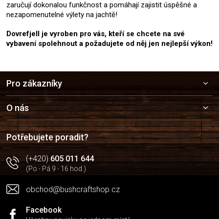
zaručují dokonalou funkčnost a pomáhají zajistit úspěšné a
nezapomenutelné výlety na jachtě!
Dovrefjell je vyroben pro vás, kteří se chcete na své
vybavení spolehnout a požadujete od něj jen nejlepší výkon!
Z
Pro zákazníky
á
p
a
O nás
t
í
Potřebujete poradit?
(+420)
605 011 644
(Po - Pá 9 - 16 hod.)
obchod@bushcraftshop.cz
Facebook