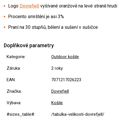
Logo
Dovrefjell
vyšívané oranžově na levé straně hrudi
Procento smrštění je asi 3%
Praní na 30 stupňů, bělení a sušení v sušičce
Doplňkové parametry
Kategorie
:
Outdoor košile
Záruka
:
2 roky
EAN
:
7071217026223
Značka
:
Dovrefjell
Výbava
:
Košile
#sizes_table#
:
/tabulka-velikosti-dovrefjell/