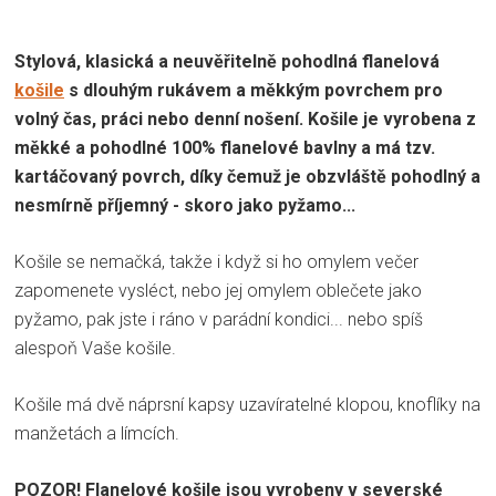
Stylová, klasická a neuvěřitelně pohodlná flanelová
košile
s dlouhým rukávem a měkkým povrchem pro
volný čas, práci nebo denní nošení. Košile je vyrobena z
měkké a pohodlné 100% flanelové bavlny a má tzv.
kartáčovaný povrch, díky čemuž je obzvláště pohodlný a
nesmírně příjemný - skoro jako pyžamo...
Košile se nemačká, takže i když si ho omylem večer
zapomenete vysléct, nebo jej omylem oblečete jako
pyžamo, pak jste i ráno v parádní kondici... nebo spíš
alespoň Vaše košile.
Košile má dvě náprsní kapsy uzavíratelné klopou, knoflíky na
manžetách a límcích.
POZOR! Flanelové košile jsou vyrobeny v severské