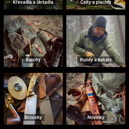
Křesadla a škrtadla
Celty a plachty
Batohy
Bundy a kabáty
Brousky
Novinky