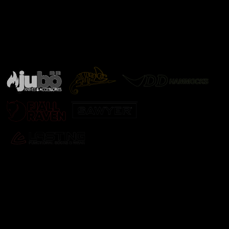
Značky ověřené samotnou přírodou
další značky
Odebírat newsletter
Vložte svůj e-mail a my vám budeme zasílat informace o