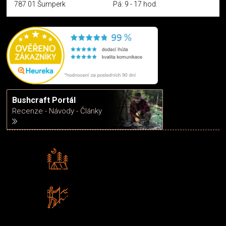
787 01 Šumperk
Pá: 9 - 17 hod.
Bushcraft Portál
Recenze - Návody - Články
Rádi předáváme zkušenosti
Poradíme vám s výběrem
Zboží sami testujeme
U nás nekoupíte „zajíce v pytli“