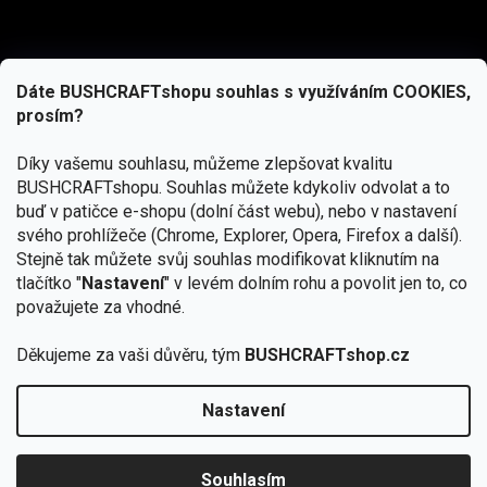
Dáte BUSHCRAFTshopu souhlas s využíváním COOKIES,
prosím?
Díky vašemu souhlasu, můžeme zlepšovat kvalitu
BUSHCRAFTshopu.
Souhlas můžete kdykoliv odvolat a to
buď v patičce e-shopu (dolní část webu), nebo v nastavení
svého prohlížeče (Chrome, Explorer, Opera, Firefox a další).
Stejně tak můžete svůj souhlas modifikovat kliknutím na
tlačítko "
Nastavení
" v levém dolním rohu a povolit jen to, co
Přihlásit se
považujete za vhodné.
Vložením e-mailu souhlasíte s
Děkujeme za vaši důvěru, tým
BUSHCRAFTshop.cz
podmínkami ochrany osobních údajů
Nastavení
Od 27.7. - 7.8. bude prodejna v Praze uzavřena.
Copyright 2026
BUSHCRAFTshop.cz
. Všechna práva
🏕️ Kupte do 12. 8. jakýkoliv produkt JuBö a
vyhrazena.
Upravit nastavení cookies
zapojte se do slosování o kurz s
Souhlasím