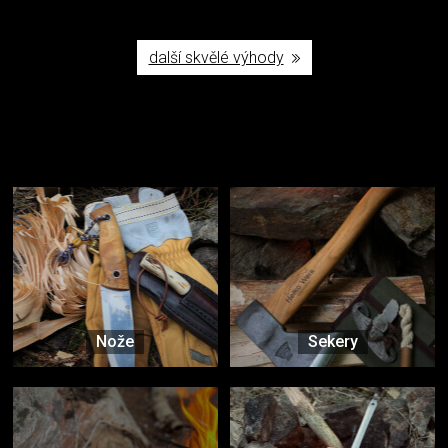
další skvělé výhody
Užijte si to v přírodě
Vybavení, na které spoléháte nejčastěji
Nože
Sekery