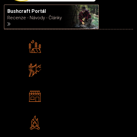
Bushcraft Portál
Recenze - Návody - Články
Rádi předáváme zkušenosti
Poradíme vám s výběrem
Zboží sami testujeme
U nás nekoupíte „zajíce v pytli“
2 kamenné prodejny
Navštivte nás v Praze a
Šumperku
Vlastní značka JuBö
Poctivá ruční výroba v ČR