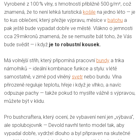
Vyrobené z 100 % vlny, s hmotností přibližně 500 g/m², což
znamená, že to není lehká turistická
košile
na jedno léto — je
to kus oblečení, který přežije výpravu, měsíce v
batohu
a
pak ještě bude vypadat dobře ve městě. Vlákno o jemnosti
cca 29 mikronů znamená, že se nemusíte bát toho, že Vás
bude svědit — i když
je to robustní kousek.
Má volnější střih, který připomíná pracovní
bundy
a trika
námořníků – ideální kombinace funkce a stylu: v létě
samostatně, v zimě pod vlněný
svetr
nebo bundu. Vlna
přirozeně reguluje teplotu, hřeje i když je vlhko, a navíc
odpuzuje pachy — takže pokud to myslíte vážně s výpravou,
můžete být v klidu.
Pro bushcraftera, který ocení, že vybavení není jen „výbava“,
ale spolubojovník — Devold navrhl tento model tak, aby
vypadal dobře, vydržel dlouho a byl připraven na skutečné