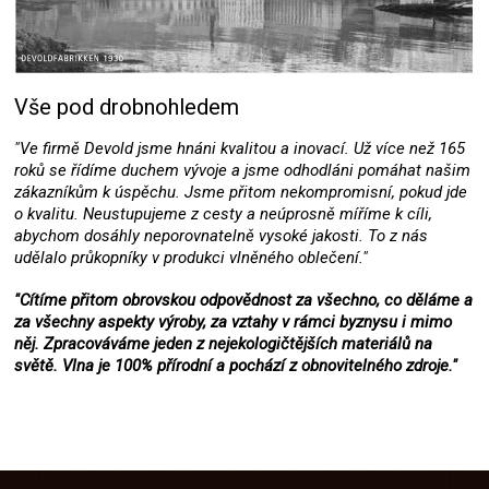
Vše pod drobnohledem
"Ve firmě Devold jsme hnáni kvalitou a inovací. Už více než 165
roků se řídíme duchem vývoje a jsme odhodláni pomáhat našim
zákazníkům k úspěchu. Jsme přitom nekompromisní, pokud jde
o kvalitu. Neustupujeme z cesty a neúprosně míříme k cíli,
abychom dosáhly neporovnatelně vysoké jakosti. To z nás
udělalo průkopníky v produkci vlněného oblečení."
"Cítíme přitom obrovskou odpovědnost za všechno, co děláme a
za všechny aspekty výroby, za vztahy v rámci byznysu i mimo
něj. Zpracováváme jeden z nejekologičtějších materiálů na
světě. Vlna je 100% přírodní a pochází z obnovitelného zdroje."
Z