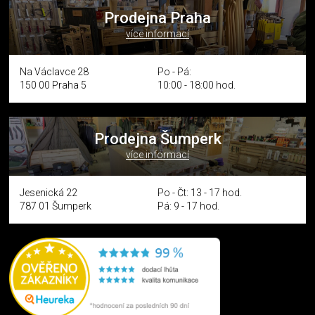
Prodejna Praha
více informací
Na Václavce 28
Po - Pá:
150 00 Praha 5
10:00 - 18:00 hod.
Prodejna Šumperk
více informací
Jesenická 22
Po - Čt: 13 - 17 hod.
787 01 Šumperk
Pá: 9 - 17 hod.