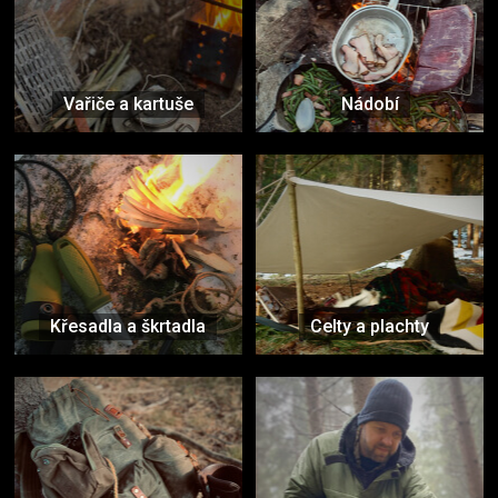
Vařiče a kartuše
Nádobí
Křesadla a škrtadla
Celty a plachty