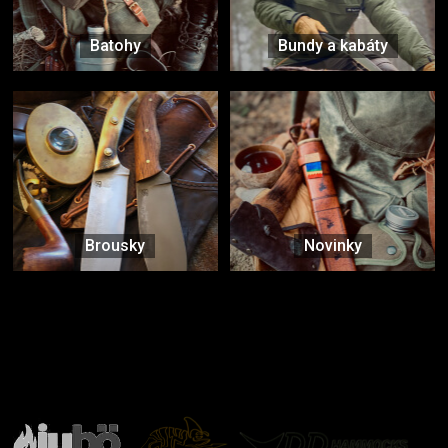
Batohy
Bundy a kabáty
Brousky
Novinky
Značky ověřené samotnou přírodou
další značky