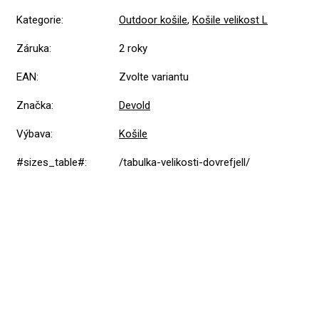
Kategorie
:
Outdoor košile
,
Košile velikost L
Záruka
:
2 roky
EAN
:
Zvolte variantu
Značka
:
Devold
Výbava
:
Košile
#sizes_table#
:
/tabulka-velikosti-dovrefjell/
Přidat hodnocení