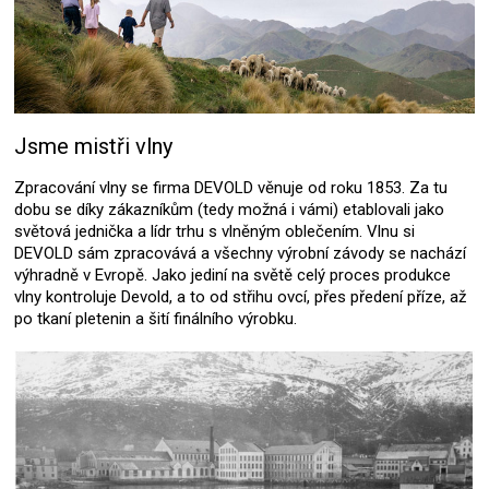
Jsme mistři vlny
Zpracování vlny se firma DEVOLD věnuje od roku 1853. Za tu
dobu se díky zákazníkům (tedy možná i vámi) etablovali jako
světová jednička a lídr trhu s vlněným oblečením. Vlnu si
DEVOLD sám zpracovává a všechny výrobní závody se nachází
výhradně v Evropě. Jako jediní na světě celý proces produkce
vlny kontroluje Devold, a to od střihu ovcí, přes předení příze, až
po tkaní pletenin a šití finálního výrobku.