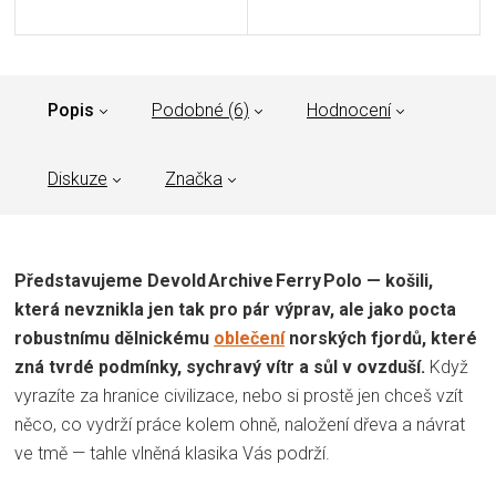
Popis
Podobné (6)
Hodnocení
Diskuze
Značka
Představujeme Devold Archive Ferry Polo — košili,
která nevznikla jen tak pro pár výprav, ale jako pocta
robustnímu dělnickému
oblečení
norských fjordů, které
zná tvrdé podmínky, sychravý vítr a sůl v ovzduší.
Když
vyrazíte za hranice civilizace, nebo si prostě jen chceš vzít
něco, co vydrží práce kolem ohně, naložení dřeva a návrat
ve tmě — tahle vlněná klasika Vás podrží.