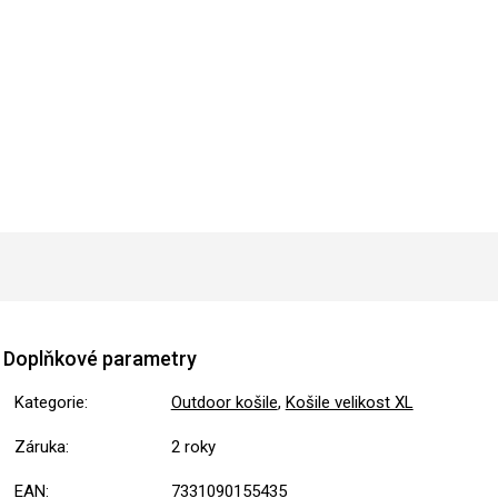
Doplňkové parametry
Kategorie
:
Outdoor košile
,
Košile velikost XL
Záruka
:
2 roky
EAN
:
7331090155435