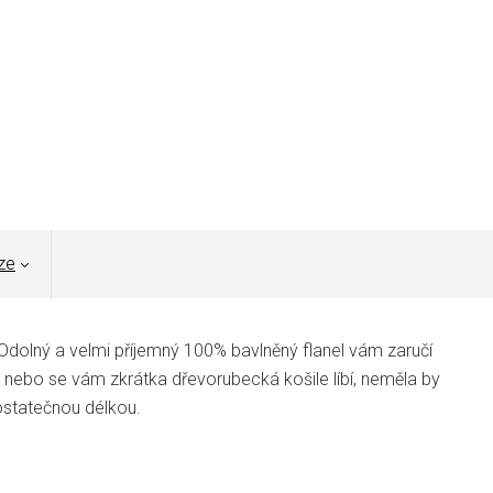
ze
 Odolný a velmi příjemný 100% bavlněný flanel vám zaručí
c nebo se vám zkrátka dřevorubecká košile líbí, neměla by
dostatečnou délkou.