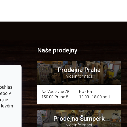
Naše prodejny
Prodejna Praha
více informací
p.cz
ouhlas
Na Václavce 28
Po - Pá:
nebo v
150 00 Praha 5
10:00 - 18:00 hod.
tejně
om místě
v levém
Prodejna Šumperk
více informací