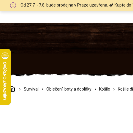
Přejít
Od 27.7. - 7.8. bude prodejna v Praze uzavřena. 🏕️ Kupte do 
na
obsah
Domů
Survival
Oblečení, boty a doplňky
Košile
Košile 