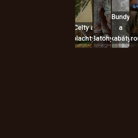
Bundy
Celty a
a
plachty
Batohy
kabáty
Bro
Instagram
h produktech na našem e-
údajů