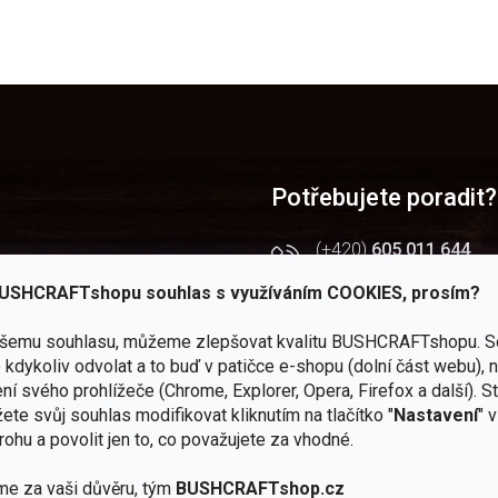
Potřebujete poradit?
(+420)
605 011 644
(Po - Pá 9 - 16 hod.)
USHCRAFTshopu souhlas s využíváním COOKIES, prosím?
 — JuBö
obchod@bushcraftsho
ašemu souhlasu, můžeme zlepšovat kvalitu BUSHCRAFTshopu.
S
kendy
kdykoliv odvolat a to buď v patičce e-shopu (dolní část webu), 
Facebook
rtál
ní svého prohlížeče (Chrome, Explorer, Opera, Firefox a další). S
Všechny novinky na jedn
ete svůj souhlas modifikovat kliknutím na tlačítko "
Nastavení
" 
chodu
Instagram
rohu a povolit jen to, co považujete za vhodné.
Zážitky z našich výprav
me za vaši důvěru, tým
BUSHCRAFTshop.cz