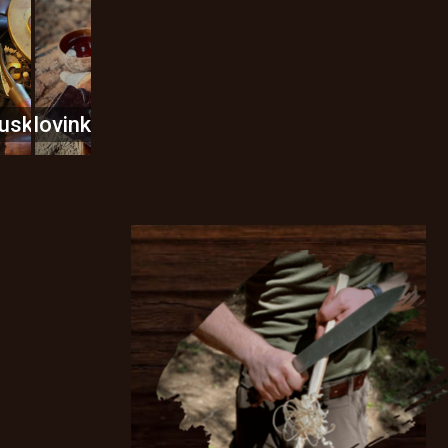
usky
Novinky