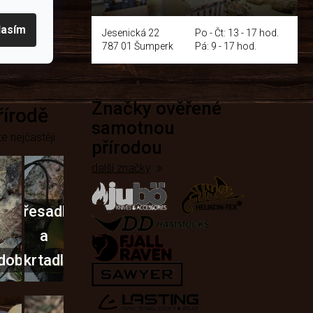
y
lasím
Jesenická 22
Po - Čt: 13 - 17 hod.
787 01 Šumperk
Pá: 9 - 17 hod.
Značky ověřené
přírodě
samotnou
e nejčastěji
přírodou
další značky
Křesadla
a
dobí
škrtadla