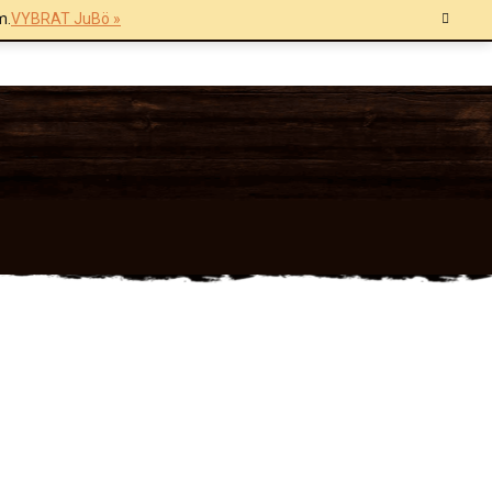
m.
VYBRAT JuBö »