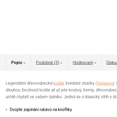
Popis
Podobné (3)
Hodnocení
Disku
Legendární dřevorubecká
košile
švédské značky
Pinewood
.
dlouhou životnost košile ať už jste kovboj, tremp, dřevorube
určitě chybět ve vašem šatníku. Jedná se o klasický střih s 
Dvojité zapínání rukávů na knoflíky