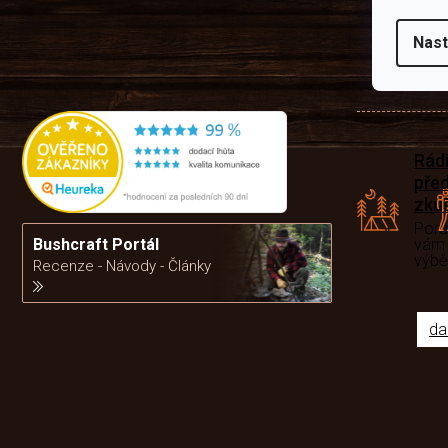
Nast
Rád
pře
zku
Por
Bushcraft Portál
vám
výb
Recenze - Návody - Články
da