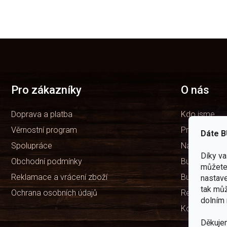
Z
á
p
a
t
Pro zákazníky
O nás
í
Doprava a platba
Kdo jsme
Věrnostní program
Prodejny
Dáte B
Spolupráce
Naše značka
Díky v
Obchodní podmínky
Bushcraft ví
můžete 
Reklamace a vrácení zboží
Bushcraft Po
nastave
tak můž
Ochrana osobních údajů
Recenze ob
dolním 
Kontakty
Děkuje