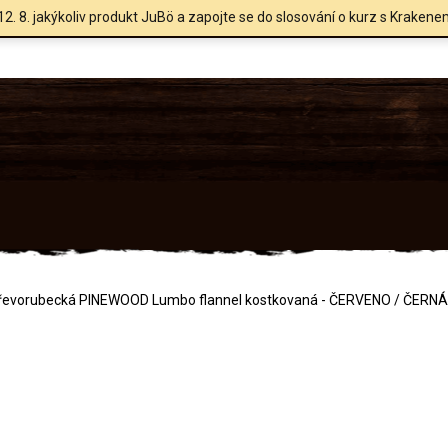
12. 8. jakýkoliv produkt JuBö a zapojte se do slosování o kurz s Krakene
dřevorubecká PINEWOOD Lumbo flannel kostkovaná - ČERVENO / ČERNÁ