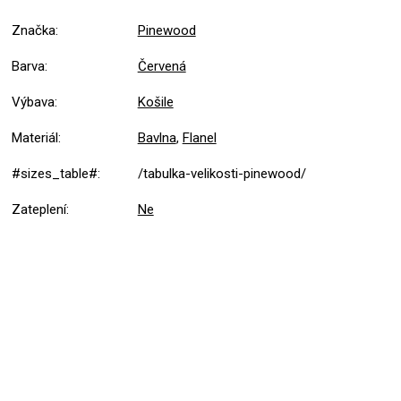
Značka
:
Pinewood
Barva
:
Červená
Výbava
:
Košile
Materiál
:
Bavlna
,
Flanel
#sizes_table#
:
/tabulka-velikosti-pinewood/
Zateplení
:
Ne