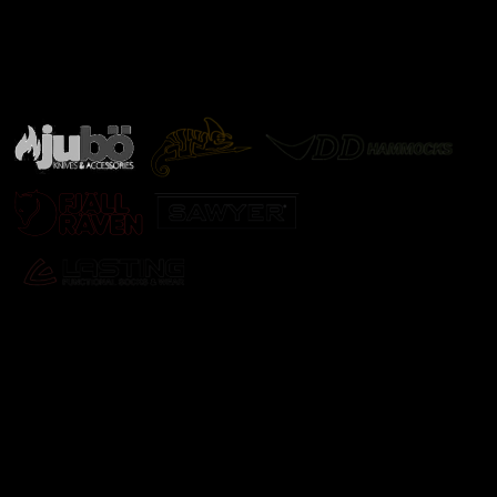
Značky ověřené samotnou přírodou
další značky
Odebírat newsletter
Vložte svůj e-mail a my vám budeme zasílat informace o
nových produktech na našem e-shopu.