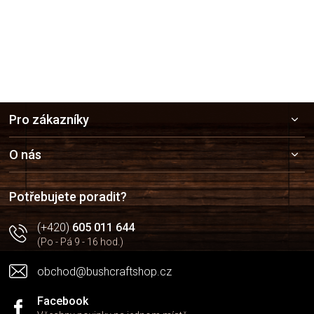
Z
Pro zákazníky
á
p
a
O nás
t
í
Potřebujete poradit?
(+420)
605 011 644
(Po - Pá 9 - 16 hod.)
obchod@bushcraftshop.cz
Facebook