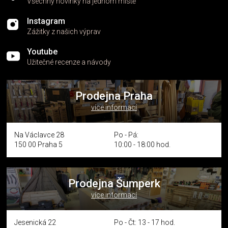
Všechny novinky na jednom místě
Instagram
Zážitky z našich výprav
Youtube
Užitečné recenze a návody
Prodejna Praha
více informací
Na Václavce 28
Po - Pá:
150 00 Praha 5
10:00 - 18:00 hod.
Prodejna Šumperk
více informací
Jesenická 22
Po - Čt: 13 - 17 hod.