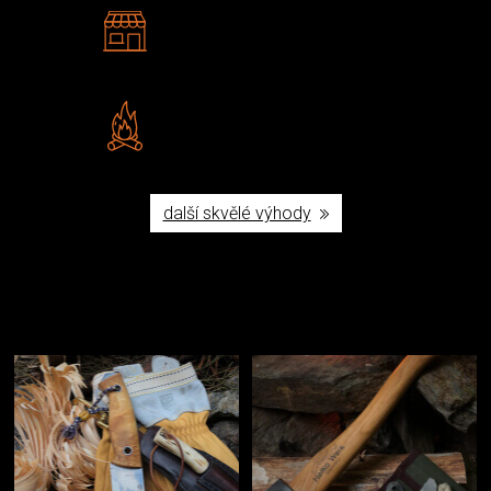
2 kamenné prodejny
Navštivte nás v Praze a
Šumperku
Vlastní značka JuBö
Poctivá ruční výroba v ČR
další skvělé výhody
Užijte si to v přírodě
Vybavení, na které spoléháte nejčastěji