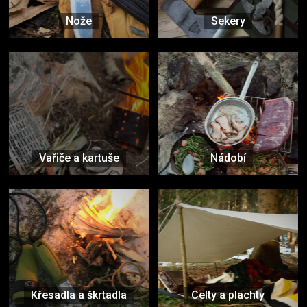
Nože
Sekery
Vařiče a kartuše
Nádobí
Křesadla a škrtadla
Celty a plachty