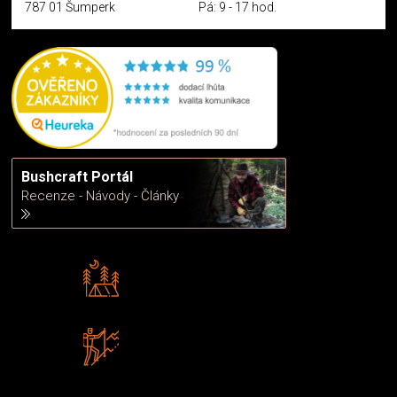
787 01 Šumperk
Pá: 9 - 17 hod.
Bushcraft Portál
Recenze - Návody - Články
Rádi předáváme zkušenosti
Poradíme vám s výběrem
Zboží sami testujeme
U nás nekoupíte „zajíce v pytli“