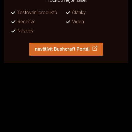
Prozkoumejte naše:
Testování produktů
Články
Recenze
Videa
Návody
navštívit Bushcraft Portál