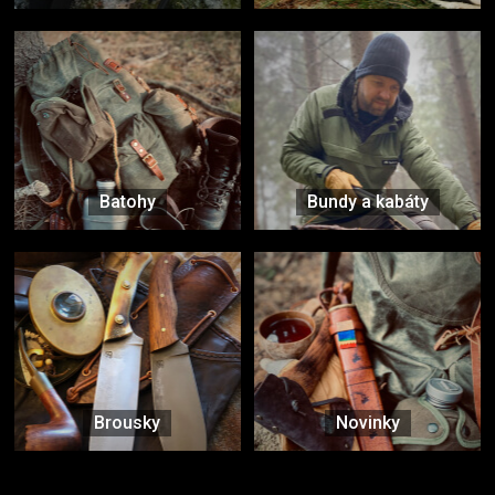
Batohy
Bundy a kabáty
Brousky
Novinky