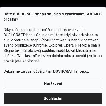
Dáte BUSHCRAFTshopu souhlas s využíváním COOKIES,
prosím?
Díky vašemu souhlasu, můžeme zlepšovat kvalitu
BUSHCRAFTshopu.
Souhlas můžete kdykoliv odvolat a to
buď v patičce e-shopu (dolní část webu), nebo v nastavení
svého prohlížeče (Chrome, Explorer, Opera, Firefox a další).
Stejně tak můžete svůj souhlas modifikovat kliknutím na
tlačítko "
Nastavení
" v levém dolním rohu a povolit jen to, co
Přihlásit se
považujete za vhodné.
Vložením e-mailu souhlasíte s
podmínkami ochrany osobních údajů
Děkujeme za vaši důvěru, tým
BUSHCRAFTshop.cz
Nastavení
Od 27.7. - 7.8. bude prodejna v Praze uzavřena.
Copyright 2026
BUSHCRAFTshop.cz
. Všechna práva
🏕️ Kupte do 12. 8. jakýkoliv produkt JuBö a
vyhrazena.
Upravit nastavení cookies
zapojte se do slosování o kurz s
Souhlasím
Krakenem.
VYBRAT JuBö »
Vytvořil Shoptet