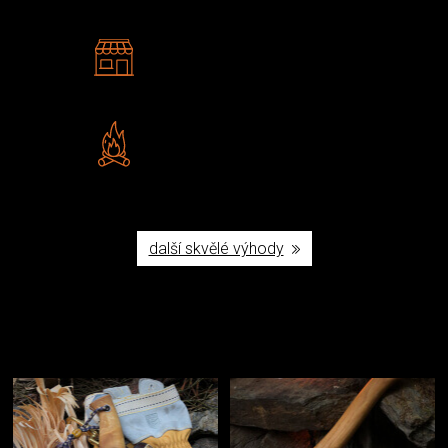
2 kamenné prodejny
Navštivte nás v Praze a
Šumperku
Vlastní značka JuBö
Poctivá ruční výroba v ČR
další skvělé výhody
Užijte si to v přírodě
Vybavení, na které spoléháte nejčastěji