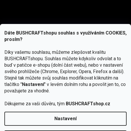
Dáte BUSHCRAFTshopu souhlas s využíváním COOKIES,
prosím?
Díky vašemu souhlasu, můžeme zlepšovat kvalitu
BUSHCRAFTshopu.
Souhlas můžete kdykoliv odvolat a to
buď v patičce e-shopu (dolní část webu), nebo v nastavení
svého prohlížeče (Chrome, Explorer, Opera, Firefox a další).
Stejně tak můžete svůj souhlas modifikovat kliknutím na
tlačítko "
Nastavení
" v levém dolním rohu a povolit jen to, co
Přihlásit se
považujete za vhodné.
Vložením e-mailu souhlasíte s
Děkujeme za vaši důvěru, tým
BUSHCRAFTshop.cz
podmínkami ochrany osobních údajů
Nastavení
Od 27.7. - 7.8. bude prodejna v Praze uzavřena.
Copyright 2026
BUSHCRAFTshop.cz
. Všechna práva
🏕️ Kupte do 12. 8. jakýkoliv produkt JuBö a