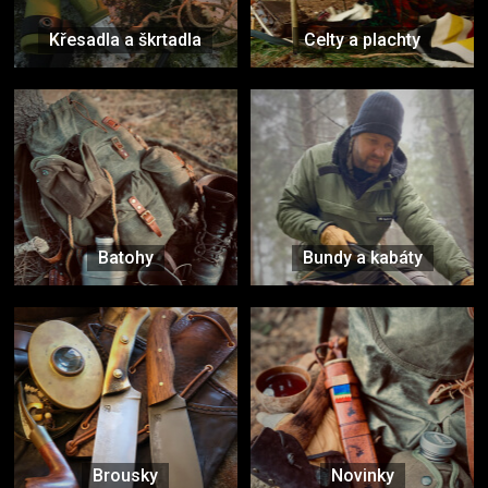
Křesadla a škrtadla
Celty a plachty
Batohy
Bundy a kabáty
Brousky
Novinky