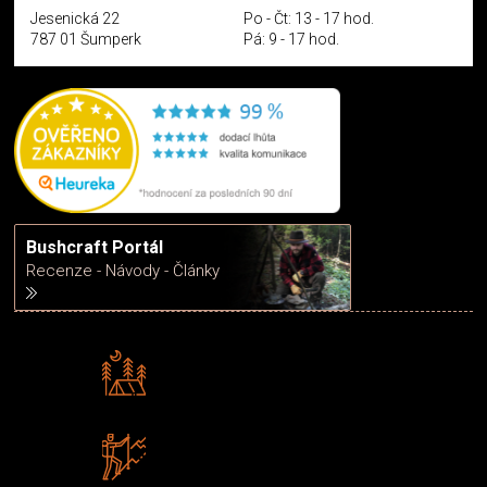
Jesenická 22
Po - Čt: 13 - 17 hod.
787 01 Šumperk
Pá: 9 - 17 hod.
Bushcraft Portál
Recenze - Návody - Články
Rádi předáváme zkušenosti
Poradíme vám s výběrem
Zboží sami testujeme
U nás nekoupíte „zajíce v pytli“