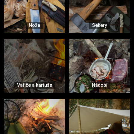
Nože
Sekery
Vařiče a kartuše
Nádobí