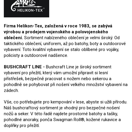
Firma Helikon-Tex, založená v roce 1983, se zabývá
výrobou a prodejem vojenského a polovojenského
oblečení.
Sortiment nabízeného oblečení je velmi široký. Od
taktického oblečení, uniforem, až po batohy, boty a outdoorové
vybavení. Toto kvalitní vybavení se stalo oblíbené pro vojáky,
policisty a outdoorové nadšence.
BUSHCRAFT LINE -
Bushcraft Line je široký sortiment
vybavení pro přežití, který vám umožní připravit si lesní
přístřešek, bezpečně pracovat s nožem nebo sekerou a
pohodlně se pohybovat při nošení velkého množství vybavení na
zádech.
Vše, co potřebujete pro kempování v lese, abyste si užili přírodu.
Náš bushcraftový sortiment je vhodný pro bezpečné nošení
nožů a seker. V této řadě najdete prostorné batohy a tašky,
pohodlné anoraky, ponča Swagman Roll®, kožené rukavice a
doplňky pro přežití.