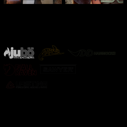
Značky ověřené samotnou přírodou
další značky
Odebírat newsletter