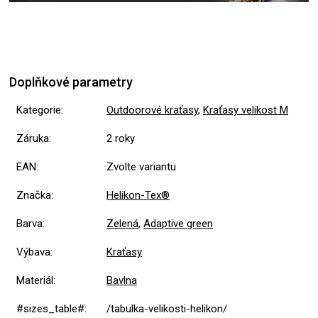
Doplňkové parametry
Kategorie
:
Outdoorové kraťasy
,
Kraťasy velikost M
Záruka
:
2 roky
EAN
:
Zvolte variantu
Značka
:
Helikon-Tex®
Barva
:
Zelená
,
Adaptive green
Výbava
:
Kraťasy
Materiál
:
Bavlna
#sizes_table#
:
/tabulka-velikosti-helikon/