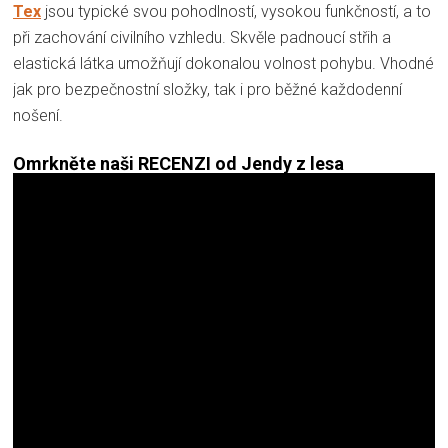
Tex
jsou typické svou pohodlností, vysokou funkčností, a to
při zachování civilního vzhledu. Skvěle padnoucí střih a
elastická látka umožňují dokonalou volnost pohybu. Vhodné
jak pro bezpečnostní složky, tak i pro běžné každodenní
nošení.
Omrkněte naši RECENZI od Jendy z lesa