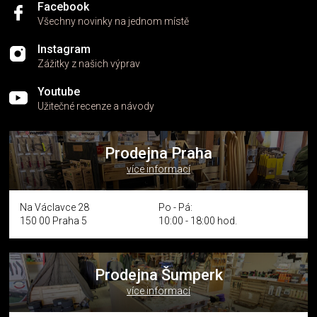
Facebook
Všechny novinky na jednom místě
Instagram
Zážitky z našich výprav
Youtube
Užitečné recenze a návody
Prodejna Praha
více informací
Na Václavce 28
Po - Pá:
150 00 Praha 5
10:00 - 18:00 hod.
Prodejna Šumperk
více informací