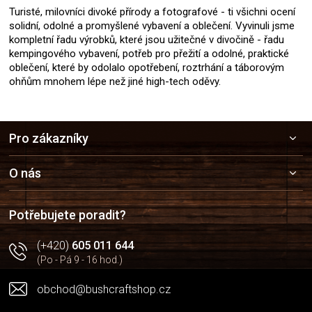
Turisté, milovníci divoké přírody a fotografové - ti všichni ocení
solidní, odolné a promyšlené vybavení a oblečení. Vyvinuli jsme
kompletní řadu výrobků, které jsou užitečné v divočině - řadu
kempingového vybavení, potřeb pro přežití a odolné, praktické
oblečení, které by odolalo opotřebení, roztrhání a táborovým
ohňům mnohem lépe než jiné high-tech oděvy.
Z
Pro zákazníky
á
p
a
O nás
t
í
Potřebujete poradit?
(+420)
605 011 644
(Po - Pá 9 - 16 hod.)
obchod@bushcraftshop.cz