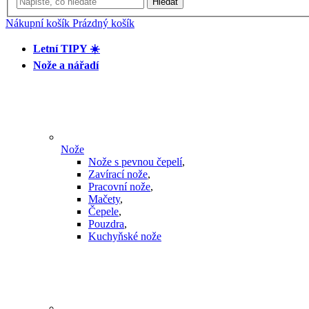
Hledat
Nákupní košík
Prázdný košík
Letní TIPY ☀️
Nože a nářadí
Nože
Nože s pevnou čepelí
,
Zavírací nože
,
Pracovní nože
,
Mačety
,
Čepele
,
Pouzdra
,
Kuchyňské nože