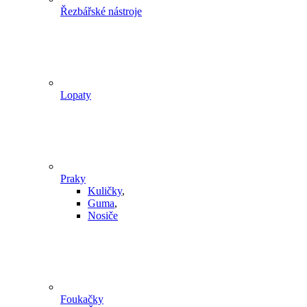
Řezbářské nástroje
Lopaty
Praky
Kuličky
,
Guma
,
Nosiče
Foukačky