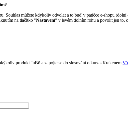
ím?
pu.
Souhlas můžete kdykoliv odvolat a to buď v patičce e-shopu (dolní
iknutím na tlačítko "
Nastavení
" v levém dolním rohu a povolit jen to, 
jakýkoliv produkt JuBö a zapojte se do slosování o kurz s Krakenem.
VY