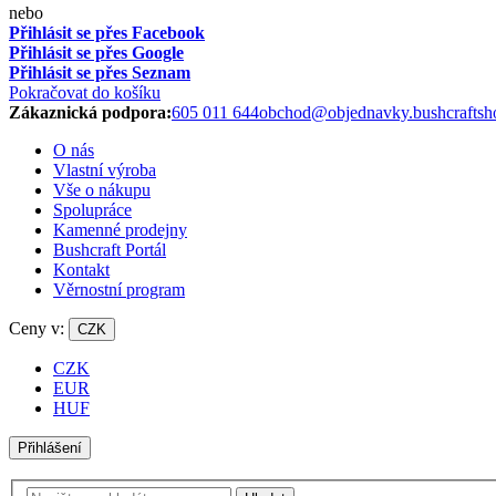
nebo
Přihlásit se přes Facebook
Přihlásit se přes Google
Přihlásit se přes Seznam
Pokračovat do košíku
Zákaznická podpora:
605 011 644
obchod@objednavky.bushcraftsh
O nás
Vlastní výroba
Vše o nákupu
Spolupráce
Kamenné prodejny
Bushcraft Portál
Kontakt
Věrnostní program
Ceny v:
CZK
CZK
EUR
HUF
Přihlášení