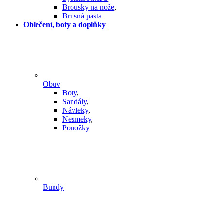
Brousky na nože
,
Brusná pasta
Oblečení, boty a doplňky
Obuv
Boty
,
Sandály
,
Návleky
,
Nesmeky
,
Ponožky
Bundy