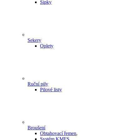
Šipky
Sekery
Oplety
Ruční pily
Pilové listy
Broušení
Obtahovací řemen
,
Systém KMFS
,