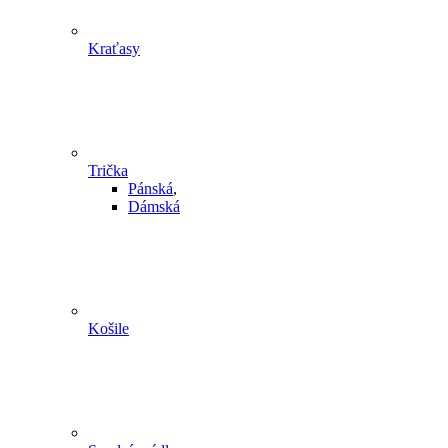
Kraťasy
Trička
Pánská
,
Dámská
Košile