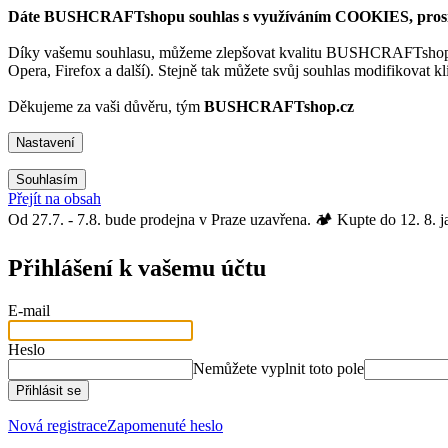
Dáte BUSHCRAFTshopu souhlas s využíváním COOKIES, pros
Díky vašemu souhlasu, můžeme zlepšovat kvalitu BUSHCRAFTsho
Opera, Firefox a další). Stejně tak můžete svůj souhlas modifikovat kl
Děkujeme za vaši důvěru, tým
BUSHCRAFTshop.cz
Nastavení
Souhlasím
Přejít na obsah
Od 27.7. - 7.8. bude prodejna v Praze uzavřena. 🏕️ Kupte do 12. 8. 
Přihlášení k vašemu účtu
E-mail
Heslo
Nemůžete vyplnit toto pole
Přihlásit se
Nová registrace
Zapomenuté heslo