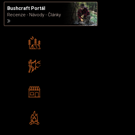
Bushcraft Portál
Recenze - Návody - Články
Rádi předáváme zkušenosti
Poradíme vám s výběrem
Zboží sami testujeme
U nás nekoupíte „zajíce v pytli“
2 kamenné prodejny
Navštivte nás v Praze a
Šumperku
Vlastní značka JuBö
Poctivá ruční výroba v ČR