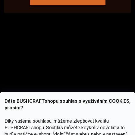
Dáte BUSHCRAFTshopu souhlas s využíváním COOKIES,
prosím?
Díky vašemu souhlasu, můžeme zlepšovat kvalitu
BUSHCRAFTshopu.
Souhlas můžete kdykoliv odvolat a to
buď v patičce e-shopu (dolní část webu), nebo v nastavení