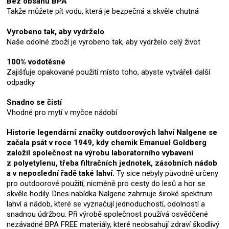
Bez obsahu BPA
Takže můžete pít vodu, která je bezpečná a skvěle chutná
Vyrobeno tak, aby vydrželo
Naše odolné zboží je vyrobeno tak, aby vydrželo celý život
100% vodotěsné
Zajišťuje opakované použití místo toho, abyste vytvářeli další
odpadky
Snadno se čistí
Vhodné pro mytí v myčce nádobí
Historie legendární značky outdoorových lahví Nalgene
se
začala psát v roce 1949, kdy chemik Emanuel Goldberg
založil společnost na výrobu laboratorního vybavení
z polyetylenu, třeba filtračních jednotek, zásobních nádob
a v neposlední řadě také lahví.
Ty sice nebyly původně určeny
pro outdoorové použití, nicméně pro cesty do lesů a hor se
skvěle hodily. Dnes nabídka Nalgene zahrnuje široké spektrum
lahví a nádob, které se vyznačují jednoduchostí, odolností a
snadnou údržbou. Při výrobě společnost používá osvědčené
nezávadné BPA FREE materiály, které neobsahují zdraví škodlivý