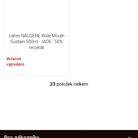
Láhev NALGENE Wide Mouth
Sustain 500ml - JADE - 50%
recyklát
dočasně
vyprodáno
23
položek celkem
O
v
l
á
d
a
c
í
Z
p
Pro zákazníky