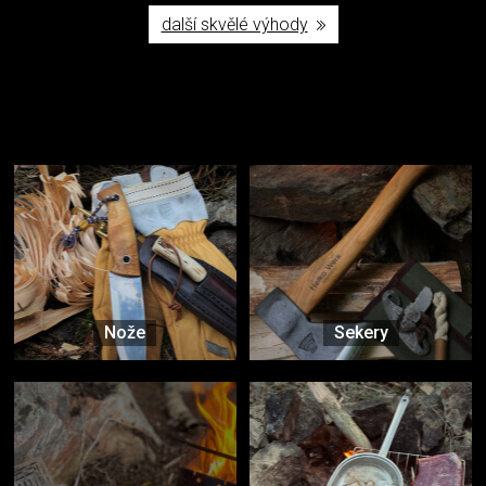
další skvělé výhody
Užijte si to v přírodě
Vybavení, na které spoléháte nejčastěji
Nože
Sekery