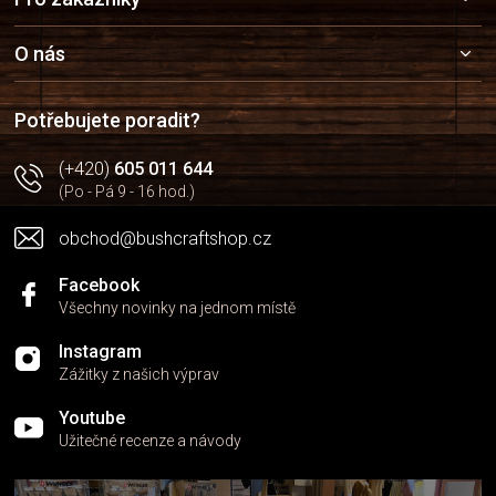
r
á
v
p
k
a
O nás
y
t
v
í
ý
Potřebujete poradit?
p
i
(+420)
605 011 644
s
u
(Po - Pá 9 - 16 hod.)
obchod@bushcraftshop.cz
Facebook
Všechny novinky na jednom místě
Instagram
Zážitky z našich výprav
Youtube
Užitečné recenze a návody