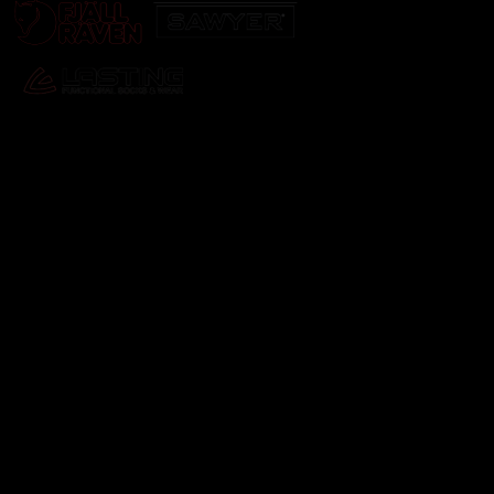
Odebírat newsletter
Vložte svůj e-mail a my vám budeme zasílat informace o
nových produktech na našem e-shopu.
E-mail
Vložením e-mailu souhlasíte s
podmínkami ochrany
osobních údajů
Přihlásit se