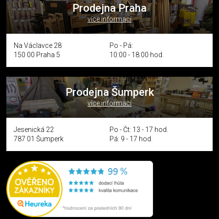
Prodejna Praha
více informací
Na Václavce 28
Po - Pá:
150 00 Praha 5
10:00 - 18:00 hod.
Prodejna Šumperk
více informací
Jesenická 22
Po - Čt: 13 - 17 hod.
787 01 Šumperk
Pá: 9 - 17 hod.