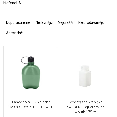
bisfenol A.
Ř
a
Doporučujeme
Nejlevnější
Nejdražší
Nejprodávanější
z
e
Abecedně
n
í
V
p
ý
r
p
o
i
d
s
u
p
k
r
t
o
ů
d
u
Láhev polní US Nalgene
Vodotěsná krabička
k
Oasis Sustain 1L - FOLIAGE
NALGENE Square Wide-
t
Mouth 175 ml