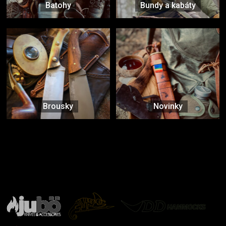
Batohy
Bundy a kabáty
Brousky
Novinky
Značky ověřené samotnou přírodou
další značky