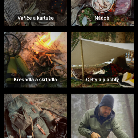
Vařiče a kartuše
Nádobí
Křesadla a škrtadla
Celty a plachty