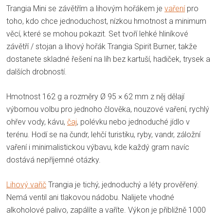
Trangia Mini se závětřím a lihovým hořákem je
vaření
pro
toho, kdo chce jednoduchost, nízkou hmotnost a minimum
věcí, které se mohou pokazit. Set tvoří lehké hliníkové
závětří / stojan a lihový hořák Trangia Spirit Burner, takže
dostanete skladné řešení na líh bez kartuší, hadiček, trysek a
dalších drobností.
Hmotnost 162 g a rozměry Ø 95 × 62 mm z něj dělají
výbornou volbu pro jednoho člověka, nouzové vaření, rychlý
ohřev vody, kávu,
čaj
, polévku nebo jednoduché jídlo v
terénu. Hodí se na čundr, lehčí turistiku, ryby, vandr, záložní
vaření i minimalistickou výbavu, kde každý gram navíc
dostává nepříjemné otázky.
Lihový vařič
Trangia je tichý, jednoduchý a léty prověřený.
Nemá ventil ani tlakovou nádobu. Nalijete vhodné
alkoholové palivo, zapálíte a vaříte. Výkon je přibližně 1000