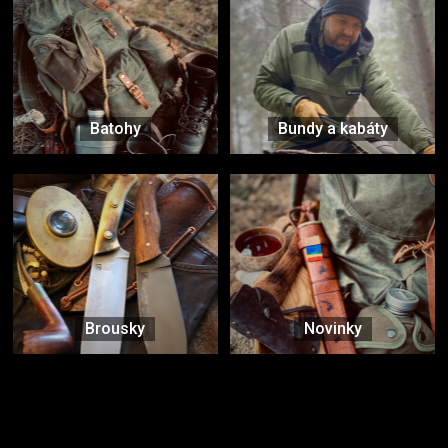
Batohy
Bundy a kabáty
Brousky
Novinky
Značky ověřené samotnou přírodou