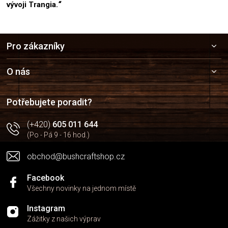
vývoji Trangia.
“
Z
Pro zákazníky
á
p
a
O nás
t
í
Potřebujete poradit?
(+420)
605 011 644
(Po - Pá 9 - 16 hod.)
obchod@bushcraftshop.cz
Facebook
Všechny novinky na jednom místě
Instagram
Zážitky z našich výprav