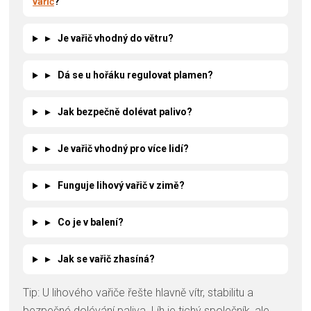
vařič
?
▸
Je vařič vhodný do větru?
▸
Dá se u hořáku regulovat plamen?
▸
Jak bezpečně dolévat palivo?
▸
Je vařič vhodný pro více lidí?
▸
Funguje lihový vařič v zimě?
▸
Co je v balení?
▸
Jak se vařič zhasíná?
Tip: U lihového vařiče řešte hlavně vítr, stabilitu a
bezpečné dolévání paliva. Líh je tichý společník, ale