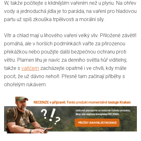
W, takže počítejte s klidnějším vařením než u plynu. Na ohřev
vody a jednoduchá jídla je to paráda, na vaření pro hladovou
partu už spíš zkouška trpělivosti a morální síly.
Vítr a chlad mají u lihového vaření velký vliv. Přiložené závětří
pomáhá, ale v horších podmínkách vařte za přirozenou
překážkou nebo použijte další bezpečnou ochranu proti
větru. Plamen lihu je navíc za denního světla hůř viditelný,
takže s
vařičem
zacházejte opatrně i ve chvíli, kdy máte
pocit, že už dávno nehoří. Přesně tam začínají příběhy s
ohořelým rukávem.