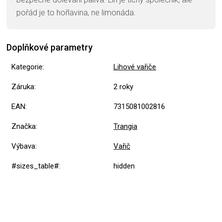
pořád je to hořlavina, ne limonáda.
Doplňkové parametry
Kategorie
:
Lihové vařiče
Záruka
:
2 roky
EAN
:
7315081002816
Značka
:
Trangia
Výbava
:
Vařič
#sizes_table#
:
hidden