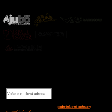
další značky
Odebírat newsletter
Vložením e-mailu souhlasíte s
podmínkami ochrany
osobních údajů