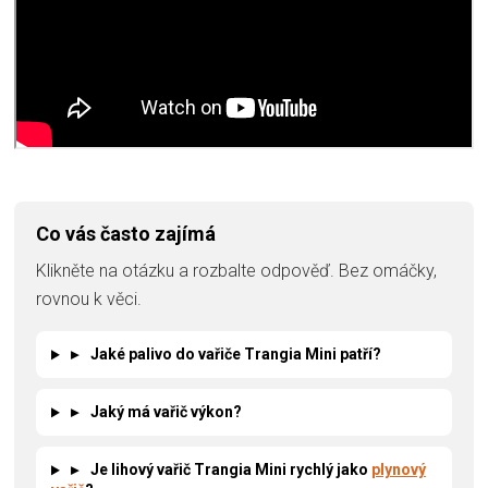
Co vás často zajímá
Klikněte na otázku a rozbalte odpověď. Bez omáčky,
rovnou k věci.
▸
Jaké palivo do vařiče Trangia Mini patří?
▸
Jaký má vařič výkon?
▸
Je lihový vařič Trangia Mini rychlý jako
plynový