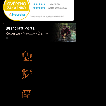
Bushcraft Portál
Recenze - Návody - Články
Rádi předáváme zkušenosti
Poradíme vám s výběrem
Zboží sami testujeme
U nás nekoupíte „zajíce v pytli“
2 kamenné prodejny
Navštivte nás v Praze a
Šumperku