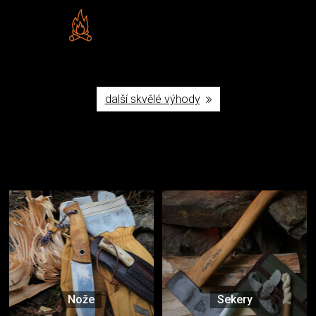
Vlastní značka JuBö
Poctivá ruční výroba v ČR
další skvělé výhody
Užijte si to v přírodě
Vybavení, na které spoléháte nejčastěji
Nože
Sekery