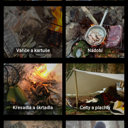
Vařiče a kartuše
Nádobí
Křesadla a škrtadla
Celty a plachty