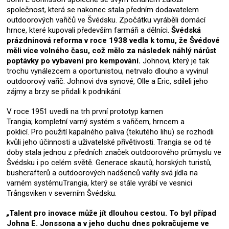
společnost, která se nakonec stala předním dodavatelem
outdoorových vařičů ve Švédsku.
Zpočátku vyráběli domácí
hrnce, které kupovali především farmáři a dělníci.
Švédská
prázdninová reforma v roce 1938 vedla k tomu, že Švédové
měli více volného času, což mělo za následek náhlý nárůst
poptávky po vybavení pro kempování.
Johnovi, který je tak
trochu vynálezcem a oportunistou, netrvalo dlouho a vyvinul
outdoorový vařič.
Johnovi dva synové, Olle a Eric, sdíleli jeho
zájmy a brzy se přidali k podnikání.
V roce 1951 uvedli na trh první prototyp kamen
Trangia;
kompletní varný systém s vařičem, hrncem a
poklicí.
Pro použití kapalného paliva (tekutého lihu) se rozhodli
kvůli jeho účinnosti a uživatelské přívětivosti.
Trangia se od té
doby stala jednou z předních značek outdoorového průmyslu ve
Švédsku i po celém světě.
Generace skautů, horských turistů,
bushcrafterů a outdoorových nadšenců vařily svá jídla na
varném systémuTrangia, který se stále vyrábí ve vesnici
Trångsviken v severním Švédsku.
„
Talent pro inovace může jít dlouhou cestou. To byl případ
Johna E. Jonssona a v jeho duchu dnes pokračujeme ve