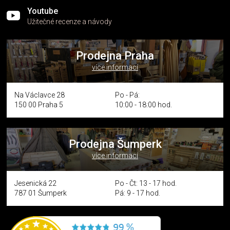
Youtube
Užitečné recenze a návody
Prodejna Praha
více informací
Na Václavce 28
Po - Pá:
150 00 Praha 5
10:00 - 18:00 hod.
Prodejna Šumperk
více informací
Jesenická 22
Po - Čt: 13 - 17 hod.
787 01 Šumperk
Pá: 9 - 17 hod.