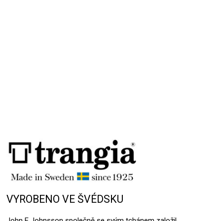
Přidat hodnocení
VYROBENO VE ŠVÉDSKU
John E Johnsson společně se svým tchánem založil