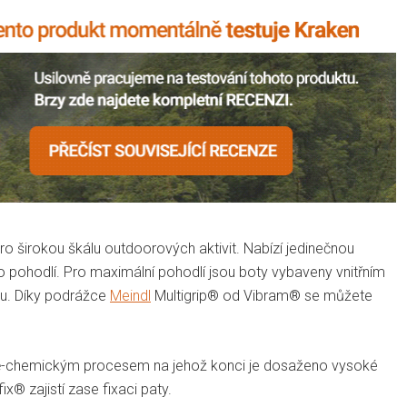
o širokou škálu outdoorových aktivit. Nabízí jedinečnou
pohodlí. Pro maximální pohodlí jsou boty vybaveny vnitřním
ku. Díky podrážce
Meindl
Multigrip® od Vibram® se můžete
lně-chemickým procesem na jehož konci je dosaženo vysoké
x® zajistí zase fixaci paty.