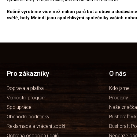
Ročně vyrobíme více než milion párů bot a obuvi a dodáváme j
světě, boty Meindl jsou spolehlivými společníky vašich noho
Z
á
p
a
t
Pro zákazníky
O nás
í
Doprava a platba
Kdo jsme
Věrnostní program
Prodejny
Spolupráce
Naše značka
Obchodní podmínky
Bushcraft ví
Reklamace a vrácení zboží
Bushcraft Po
Ochrana osobních údajů
Recenze ob