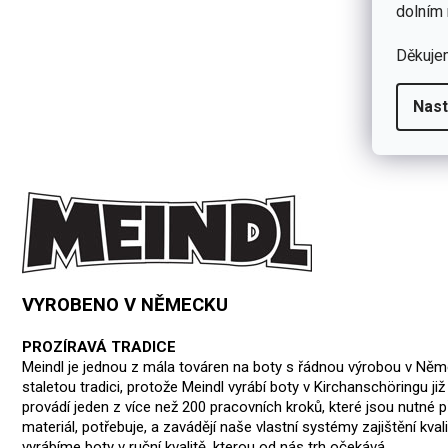
dolním 
Děkuje
Nast
VYROBENO V NĚMECKU
PROZÍRAVÁ TRADICE
Meindl je jednou z mála továren na boty s řádnou výrobou v Něm
staletou tradici, protože Meindl vyrábí boty v Kirchanschöringu j
provádí jeden z více než 200 pracovních kroků, které jsou nutné při
materiál, potřebuje, a zavádějí naše vlastní systémy zajištění kval
vyrábíme boty v ruční kvalitě, kterou od nás trh očekává.