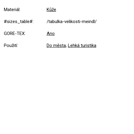
Materiál
:
Kůže
#sizes_table#
:
/tabulka-velikosti-meindl/
GORE-TEX
:
Ano
Použití
:
Do města
,
Lehká turistika