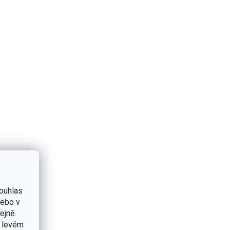
ouhlas
nebo v
tejně
v levém