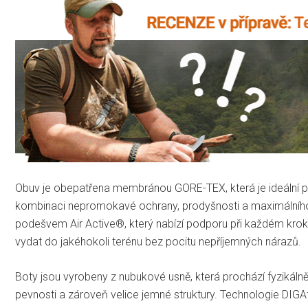
Obuv je obepatřena membránou GORE-TEX, která je ideální pr
kombinaci nepromokavé ochrany, prodyšnosti a maximálního 
podešvem Air Active®, který nabízí podporu při každém kro
vydat do jakéhokoli terénu bez pocitu nepříjemných nárazů.
Boty jsou vyrobeny z nubukové usně, která prochází fyziká
pevnosti a zároveň velice jemné struktury. Technologie DIGAfi