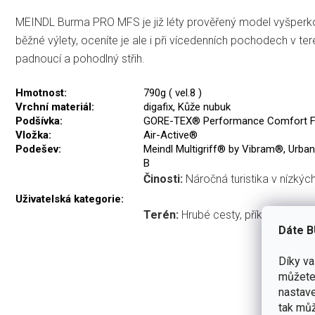
MEINDL Burma PRO MFS je již léty prověřený model vyšperko
běžné výlety, oceníte je ale i při vícedenních pochodech v te
padnoucí a pohodlný střih.
Hmotnost:
790g ( vel.8 )
Vrchní materiál:
digafix, Kůže nubuk
Podšívka:
GORE-TEX® Performance Comfort F
Vložka:
Air-Active®
Podešev:
Meindl Multigriff® by Vibram®, Urba
B
Činosti:
Náročná turistika v nízkýc
Uživatelská kategorie:
Terén:
Hrubé cesty, příkré horské 
Dáte B
Díky v
můžete 
nastave
tak můž