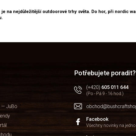
e na nejdůležitější outdoorové trhy světa. Do hor, při nordic wa
u.
Potřebujete poradit?
(+420)
605 011 644
(Po - Pá 9 - 16 hod.)
 — JuBö
obchod@bushcraftsho
kendy
Facebook
rtál
Všechny novinky na jedn
chodu