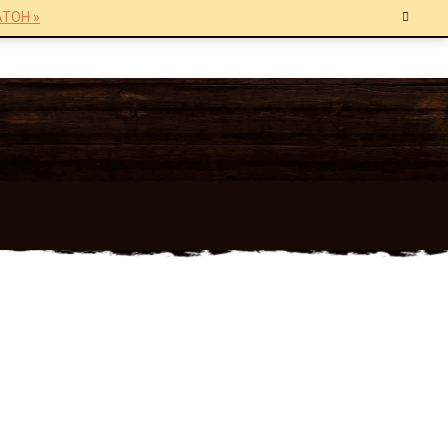
TOH »