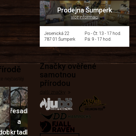
Prodejna Šumperk
více informací
y
Jesenická 22
Po - Čt: 13 - 17 hod.
787 01 Šumperk
Pá: 9 - 17 hod.
Značky ověřené
přírodě
samotnou
e nejčastěji
přírodou
další značky
Křesadla
a
dobí
škrtadla