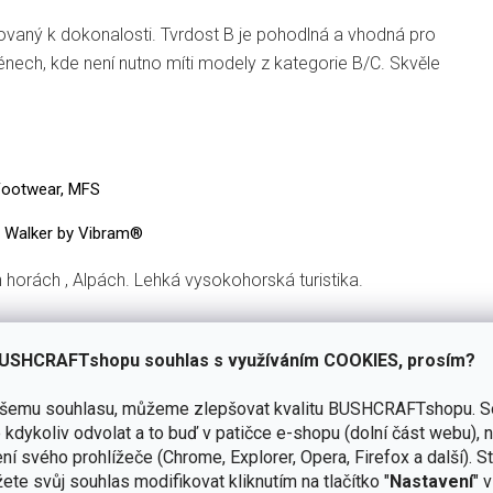
vaný k dokonalosti. Tvrdost B je pohodlná a vhodná pro
rénech, kde není nutno míti modely z kategorie B/C. Skvěle
ootwear, MFS
n Walker by Vibram®
h horách , Alpách. Lehká vysokohorská turistika.
stezky
USHCRAFTshopu souhlas s využíváním COOKIES, prosím?
ašemu souhlasu, můžeme zlepšovat kvalitu BUSHCRAFTshopu.
S
kdykoliv odvolat a to buď v patičce e-shopu (dolní část webu), 
ní svého prohlížeče (Chrome, Explorer, Opera, Firefox a další). S
ete svůj souhlas modifikovat kliknutím na tlačítko "
Nastavení
" 