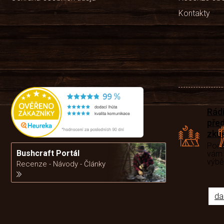
Kontakty
Rád
pře
zku
Por
Bushcraft Portál
vám
výb
Recenze - Návody - Články
da