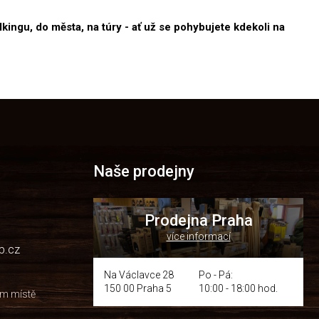
lkingu, do města, na túry - ať už se pohybujete kdekoli na
Naše prodejny
Prodejna Praha
více informací
p.cz
Na Václavce 28
Po - Pá:
150 00 Praha 5
10:00 - 18:00 hod.
om místě