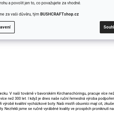
rohu a povolit jen to, co považujete za vhodné.
Přidat hodnocení
me za vaši důvěru, tým
BUSHCRAFTshop.cz
avení
Souh
ecku. V naší továrně v bavorském Kirchanschöringu, pracuje více ne
iž více než 300 let. I když je dnes naše ruční řemeslná výroba podpoř
 výrobě kvalitní vycházkové boty. Naši mistři obuvníci mají cit, zkušen
ity. Nezřekli jsme se ručně vyráběné kvality ve prospěch proniknutí na m