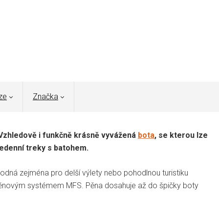
ze
Značka
e. Vzhledově i funkčně krásně vyvážená
bota
, se kterou lze
ícedenní treky s batohem.
hodná zejména pro delší výlety nebo pohodlnou turistiku
pěnovým systémem MFS. Pěna dosahuje až do špičky boty