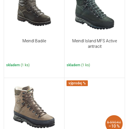
i
k
s
t
p
ů
r
o
d
u
Meindl Badile
Meindl Island MFS Active
k
antracit
t
ů
skladem
(1 ks)
skladem
(1 ks)
výprodej %
8 590 Kč
–10 %