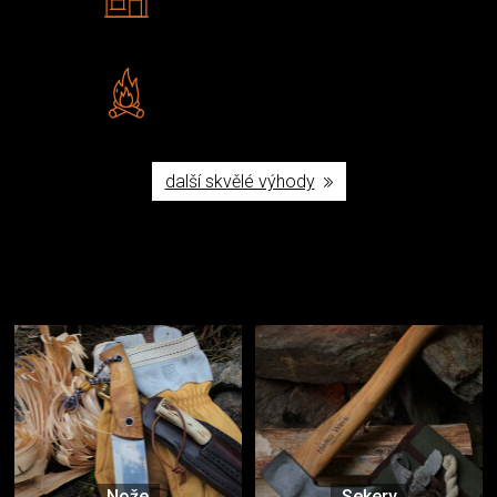
Navštivte nás v Praze a
Šumperku
Vlastní značka JuBö
Poctivá ruční výroba v ČR
další skvělé výhody
Užijte si to v přírodě
Vybavení, na které spoléháte nejčastěji
Nože
Sekery