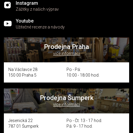
Instagram
Zážitky z našich výprav
Youtube
Užitečné recenze a návody
Prodejna Praha
více informací
Na Václavce 28
Po - Pá:
150 00 Praha 5
10:00 - 18:00 hod.
Prodejna Šumperk
více informací
Jesenická 22
Po - Čt: 13 - 17 hod.
787 01 Šumperk
Pá: 9 - 17 hod.