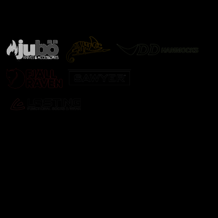
Značky ověřené samotnou přírodou
další značky
Odebírat newsletter
Vložte svůj e-mail a my vám budeme zasílat informace o
nových produktech na našem e-shopu.
E-mail