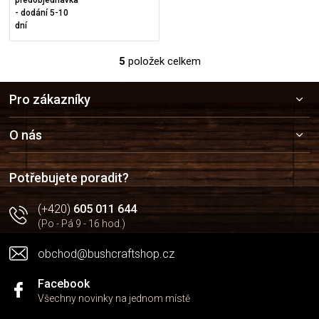
předobjednávka
- dodání 5-10
dní
5
položek celkem
O
v
Z
l
Pro zákazníky
á
á
p
d
a
a
O nás
c
t
í
í
p
Potřebujete poradit?
r
v
(+420)
605 011 644
k
(Po - Pá 9 - 16 hod.)
y
v
obchod@bushcraftshop.cz
ý
p
i
Facebook
s
Všechny novinky na jednom místě
u