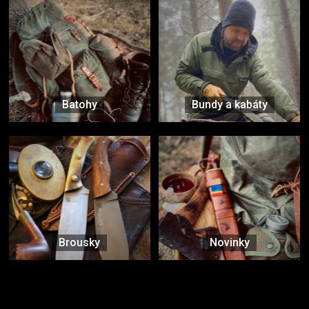
Batohy
Bundy a kabáty
Brousky
Novinky