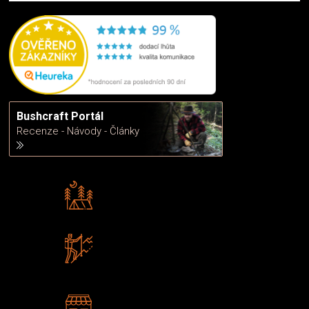
Bushcraft Portál
Recenze - Návody - Články
Rádi předáváme zkušenosti
Poradíme vám s výběrem
Zboží sami testujeme
U nás nekoupíte „zajíce v pytli“
2 kamenné prodejny