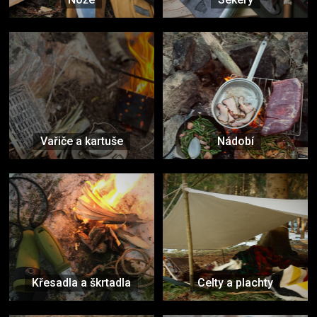
Vařiče a kartuše
Nádobí
Křesadla a škrtadla
Celty a plachty