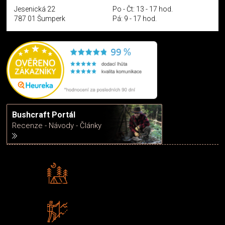
Jesenická 22
Po - Čt: 13 - 17 hod.
787 01 Šumperk
Pá: 9 - 17 hod.
Bushcraft Portál
Recenze - Návody - Články
Rádi předáváme zkušenosti
Poradíme vám s výběrem
Zboží sami testujeme
U nás nekoupíte „zajíce v pytli“