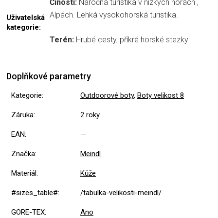
Činosti:
Náročná turistika v nízkých horách ,
Alpách. Lehká vysokohorská turistika.
Uživatelská
kategorie:
Terén:
Hrubé cesty, příkré horské stezky
Doplňkové parametry
Kategorie
:
Outdoorové boty
,
Boty velikost 8
Záruka
:
2 roky
EAN
:
—
Značka
:
Meindl
Materiál
:
Kůže
#sizes_table#
:
/tabulka-velikosti-meindl/
GORE-TEX
:
Ano