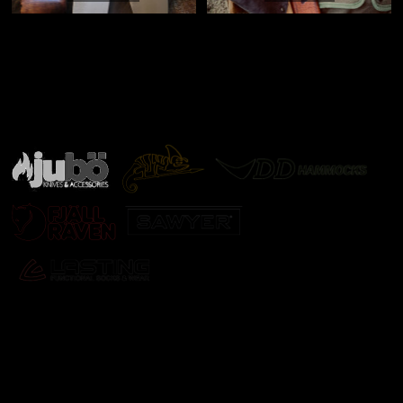
Značky ověřené samotnou přírodou
další značky
Odebírat newsletter