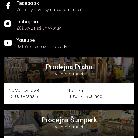
Facebook
Všechny novinky na jednom místě
Instagram
Zážitky z našich výprav
Youtube
Užitečné recenze a návody
Prodejna Praha
více informací
Na Václavce 28
Po - Pá:
150 00 Praha 5
10:00 - 18:00 hod.
Prodejna Šumperk
více informací