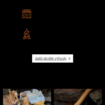
2 kamenné prodejny
Navštivte nás v Praze a
Šumperku
Vlastní značka JuBö
Poctivá ruční výroba v ČR
další skvělé výhody
Užijte si to v přírodě
Vybavení, na které spoléháte nejčastěji