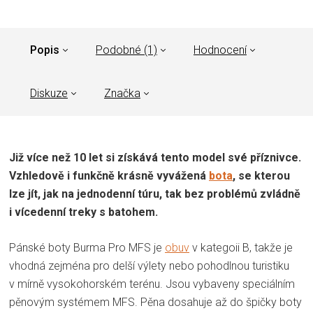
Popis
Podobné (1)
Hodnocení
Diskuze
Značka
Již více než 10 let si získává tento model své příznivce.
Vzhledově i funkčně krásně vyvážená
bota
, se kterou
lze jít, jak na jednodenní túru, tak bez problémů zvládně
i vícedenní treky s batohem.
Pánské boty Burma Pro MFS je
obuv
v kategoii B, takže je
vhodná zejména pro delší výlety nebo pohodlnou turistiku
v mírně vysokohorském terénu. Jsou vybaveny speciálním
pěnovým systémem MFS. Pěna dosahuje až do špičky boty