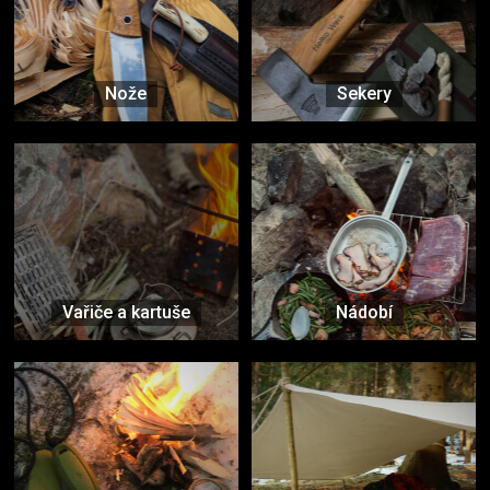
Nože
Sekery
Vařiče a kartuše
Nádobí