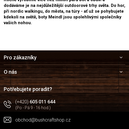
dodáváme je na nejdůležitější outdoorové trhy světa. Do hor,
při nordic walkingu, do města, na túry - ať už se pohybujete
kdekoli na světě, boty Meindl jsou spolehlivými společníky
vašich nohou.
Z
Pro zákazníky
á
p
a
O nás
t
í
Potřebujete poradit?
(+420)
605 011 644
(Po - Pá 9 - 16 hod.)
obchod@bushcraftshop.cz