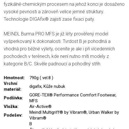
fyzikálně-chemickým procesem na jehož konci je dosaženo
vysoké pevnosti a zároveň velice jemné struktury.
Technologie DIGAfix® zajistí zase fixaci paty.
MEINDL Burma PRO MFS je již léty prověřený model
vyšperkovaný k dokonalosti. Tvrdost B je pohodlná a
vhodná pro běžné výlety, oceníte je ale i při vícedenních
pochodech v terénech, kde není nutno míti modely z
kategorie B/C. Skvěle padnoucí a pohodlný střih.
Hmotnost:
790g ( vel.8 )
Vrchní
digafix, Kůže nubuk
materiál:
GORE-TEX® Performance Comfort Footwear,
Podšívka:
MFS
Vložka:
Air-Active®
Meindl Multigriff® by Vibram®, Urban Walker by
Podešev:
Vibram®
B