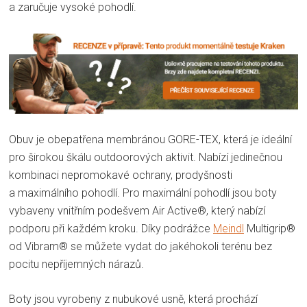
a zaručuje vysoké pohodlí.
Obuv je obepatřena membránou GORE-TEX, která je ideální
pro širokou škálu outdoorových aktivit. Nabízí jedinečnou
kombinaci nepromokavé ochrany, prodyšnosti
a maximálního pohodlí. Pro maximální pohodlí jsou boty
vybaveny vnitřním podešvem Air Active®, který nabízí
podporu při každém kroku. Díky podrážce
Meindl
Multigrip®
od Vibram® se můžete vydat do jakéhokoli terénu bez
pocitu nepříjemných nárazů.
Boty jsou vyrobeny z nubukové usně, která prochází