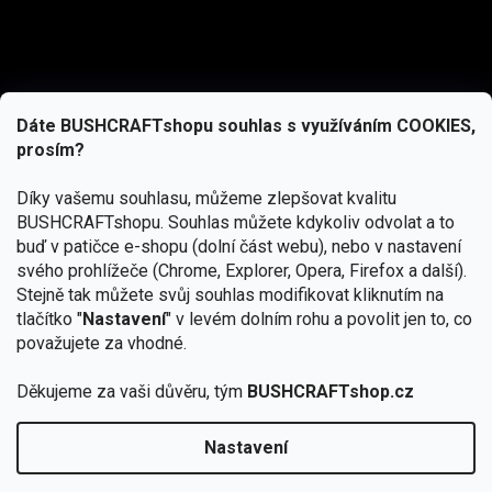
Dáte BUSHCRAFTshopu souhlas s využíváním COOKIES,
prosím?
Díky vašemu souhlasu, můžeme zlepšovat kvalitu
BUSHCRAFTshopu.
Souhlas můžete kdykoliv odvolat a to
buď v patičce e-shopu (dolní část webu), nebo v nastavení
svého prohlížeče (Chrome, Explorer, Opera, Firefox a další).
Stejně tak můžete svůj souhlas modifikovat kliknutím na
tlačítko "
Nastavení
" v levém dolním rohu a povolit jen to, co
Přihlásit se
považujete za vhodné.
Vložením e-mailu souhlasíte s
podmínkami ochrany osobních údajů
Děkujeme za vaši důvěru, tým
BUSHCRAFTshop.cz
Nastavení
Od 27.7. - 7.8. bude prodejna v Praze uzavřena.
Copyright 2026
BUSHCRAFTshop.cz
. Všechna práva
🏕️ Kupte do 12. 8. jakýkoliv produkt JuBö a