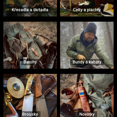
Křesadla a škrtadla
Celty a plachty
Batohy
Bundy a kabáty
Brousky
Novinky