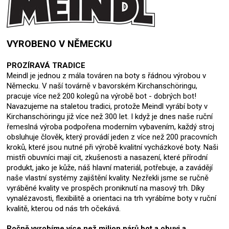
VYROBENO V NĚMECKU
PROZÍRAVÁ TRADICE
Meindl je jednou z mála továren na boty s řádnou výrobou v
Německu. V naší továrně v bavorském Kirchanschöringu,
pracuje více než 200 kolegů na výrobě bot - dobrých bot!
Navazujeme na staletou tradici, protože Meindl vyrábí boty v
Kirchanschöringu již více než 300 let. I když je dnes naše ruční
řemeslná výroba podpořena moderním vybavením, každý stroj
obsluhuje člověk, který provádí jeden z více než 200 pracovních
kroků, které jsou nutné při výrobě kvalitní vycházkové boty. Naši
mistři obuvníci mají cit, zkušenosti a nasazení, které přírodní
produkt, jako je kůže, náš hlavní materiál, potřebuje, a zavádějí
naše vlastní systémy zajištění kvality. Nezřekli jsme se ručně
vyráběné kvality ve prospěch proniknutí na masový trh. Díky
vynalézavosti, flexibilitě a orientaci na trh vyrábíme boty v ruční
kvalitě, kterou od nás trh očekává.
Ročně vyrobíme více než milion párů bot a obuvi a