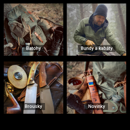
Batohy
Bundy a kabáty
Brousky
Novinky