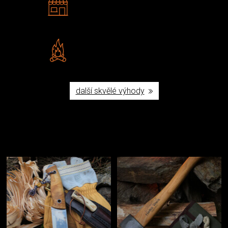
Navštivte nás v Praze a
Šumperku
Vlastní značka JuBö
Poctivá ruční výroba v ČR
další skvělé výhody
Užijte si to v přírodě
Vybavení, na které spoléháte nejčastěji