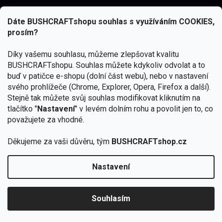
Dáte BUSHCRAFTshopu souhlas s využíváním COOKIES,
prosím?
Díky vašemu souhlasu, můžeme zlepšovat kvalitu
BUSHCRAFTshopu.
Souhlas můžete kdykoliv odvolat a to
buď v patičce e-shopu (dolní část webu), nebo v nastavení
svého prohlížeče (Chrome, Explorer, Opera, Firefox a další).
Stejně tak můžete svůj souhlas modifikovat kliknutím na
tlačítko "
Nastavení
" v levém dolním rohu a povolit jen to, co
Přihlásit se
považujete za vhodné.
Vložením e-mailu souhlasíte s
podmínkami ochrany osobních údajů
Děkujeme za vaši důvěru, tým
BUSHCRAFTshop.cz
Nastavení
Od 27.7. - 7.8. bude prodejna v Praze uzavřena.
Copyright 2026
BUSHCRAFTshop.cz
. Všechna práva
🏕️ Kupte do 12. 8. jakýkoliv produkt JuBö a
vyhrazena.
Upravit nastavení cookies
zapojte se do slosování o kurz s
Souhlasím
Krakenem.
VYBRAT JuBö »
Vytvořil Shoptet