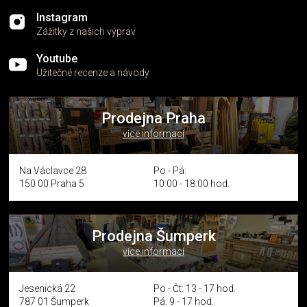
Instagram
Zážitky z našich výprav
Youtube
Užitečné recenze a návody
Prodejna Praha
více informací
Na Václavce 28
Po - Pá:
150 00 Praha 5
10:00 - 18:00 hod.
Prodejna Šumperk
více informací
Jesenická 22
Po - Čt: 13 - 17 hod.
787 01 Šumperk
Pá: 9 - 17 hod.