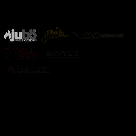
Značky ověřené samotnou přírodou
další značky
Odebírat newsletter
Vložte svůj e-mail a my vám budeme zasílat informace o
nových produktech na našem e-shopu.