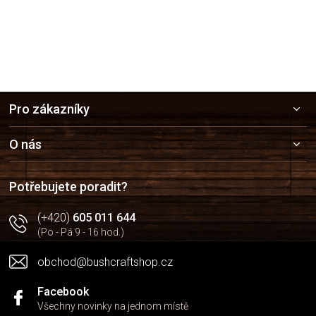
Z
Pro zákazníky
á
p
a
O nás
t
í
Potřebujete poradit?
(+420)
605 011 644
(Po - Pá 9 - 16 hod.)
obchod@bushcraftshop.cz
Facebook
Všechny novinky na jednom místě