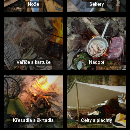
Nože
Sekery
Vařiče a kartuše
Nádobí
Křesadla a škrtadla
Celty a plachty