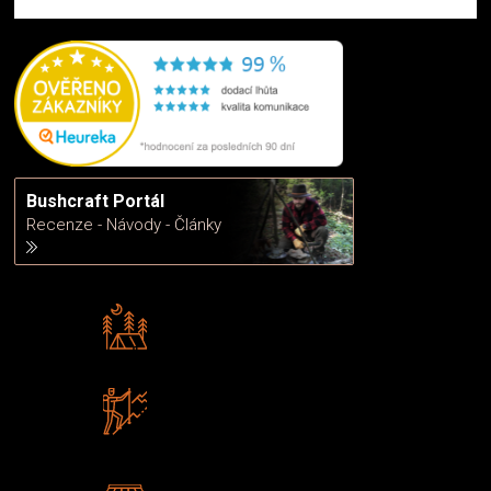
Bushcraft Portál
Recenze - Návody - Články
Rádi předáváme zkušenosti
Poradíme vám s výběrem
Zboží sami testujeme
U nás nekoupíte „zajíce v pytli“
2 kamenné prodejny