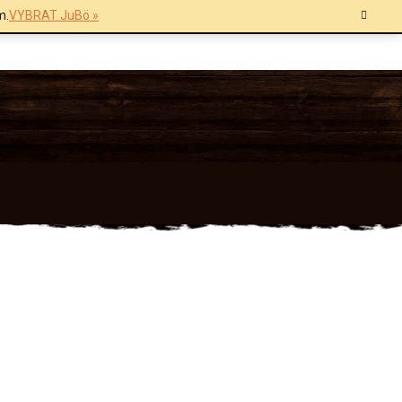
m.
VYBRAT JuBö »