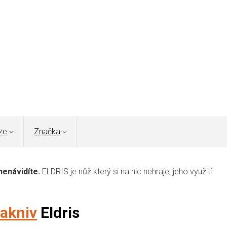
ze
Značka
 nenávidíte.
ELDRIS je nůž který si na nic nehraje, jeho využití
akniv
Eldris