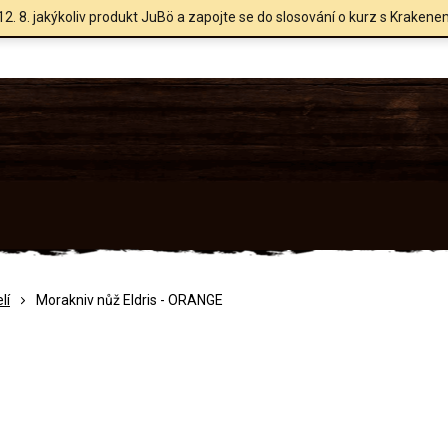
12. 8. jakýkoliv produkt JuBö a zapojte se do slosování o kurz s Krakene
lí
Morakniv nůž Eldris - ORANGE