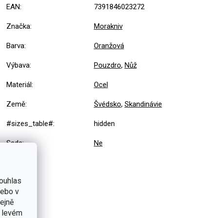
EAN
:
7391846023272
Značka
:
Morakniv
Barva
:
Oranžová
Výbava
:
Pouzdro
,
Nůž
Materiál
:
Ocel
Země
:
Švédsko
,
Skandinávie
#sizes_table#
:
hidden
Sada
:
Ne
ouhlas
nebo v
tejně
v levém