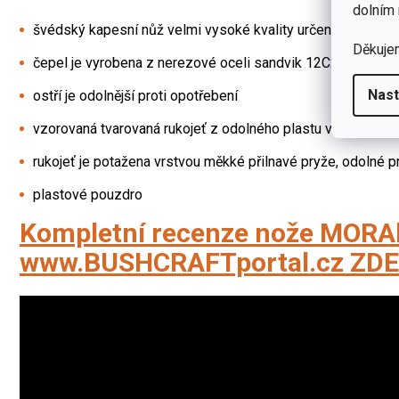
dolním 
švédský kapesní nůž velmi vysoké kvality určený pro nejrůz
Děkuje
čepel je vyrobena z nerezové oceli sandvik 12C27 válcov
Nast
ostří je odolnější proti opotřebení
vzorovaná tvarovaná rukojeť z odolného plastu v modré ba
rukojeť je potažena vrstvou měkké přilnavé pryže, odolné p
plastové pouzdro
Kompletní recenze nože MORA
www.BUSHCRAFTportal.cz
ZDE