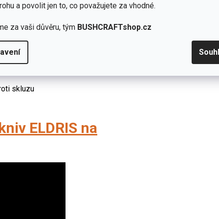
rohu a povolit jen to, co považujete za vhodné.
nější outdoorové aktivity
me za vaši důvěru, tým
BUSHCRAFTshop.cz
ané za studena a kalené na HRC 57-58
avení
Souh
rvě
roti skluzu
kniv ELDRIS na