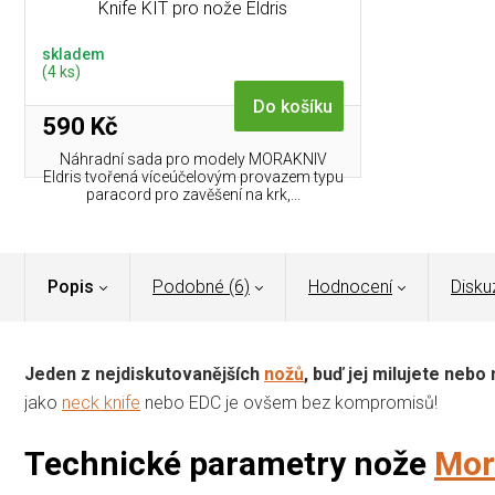
Knife KIT pro nože Eldris
skladem
(4 ks)
Do košíku
590 Kč
Náhradní sada pro modely MORAKNIV
Eldris tvořená víceúčelovým provazem typu
paracord pro zavěšení na krk,...
Popis
Podobné (6)
Hodnocení
Disku
Jeden z nejdiskutovanějších
nožů
, buď jej milujete nebo
jako
neck knife
nebo EDC je ovšem bez kompromisů!
Technické parametry nože
Mor