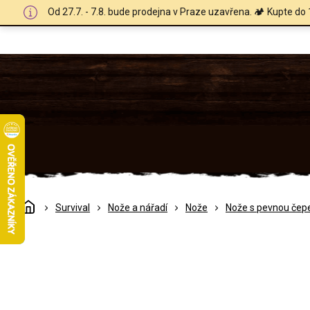
Přejít
Od 27.7. - 7.8. bude prodejna v Praze uzavřena. 🏕️ Kupte do 
na
obsah
Domů
Survival
Nože a nářadí
Nože
Nože s pevnou čepe