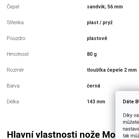
Čepel
sandvik; 56 mm
Střenka
plast / pryž
Pouzdro
plastové
Hmotnost
80 g
Rozměr
tloušťka čepele 2 mm
Barva
černá
Dáte B
Délka
143 mm
Díky v
můžete 
nastave
Hlavní vlastnosti nože Morakniv
tak můž