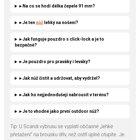
▸ Na co se hodí délka čepele 91 mm?
▸ Je ten
nůž
lehký na nošení?
▸ Jak funguje pouzdro s click-lock a je to
bezpečné?
▸ Je pouzdro pro praváky i leváky?
▸ Jak nůž čistit a udržovat, aby vydržel?
▸ Jak ho nejjednodušeji nabrousit v terénu?
▸ Je to vhodné jako první outdoor nůž?
Tip: U Scandi výbrusu se vyplatí občasné „lehké
přetažení“ na brousku dřív, než ostří úplně otupíte. Je