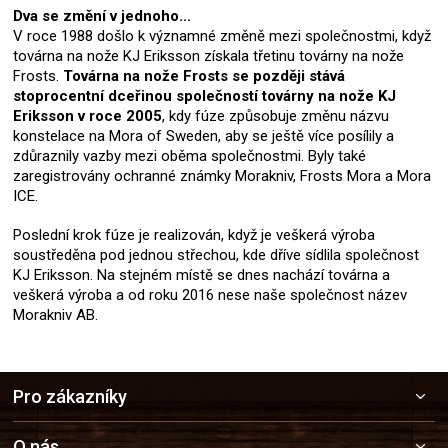
Dva se změní v jednoho...
V roce 1988 došlo k významné změně mezi společnostmi, když
továrna na nože KJ Eriksson získala třetinu továrny na nože
Frosts.
Továrna na nože Frosts se později stává
stoprocentní dceřinou společností továrny na nože KJ
Eriksson v roce 2005
, kdy fúze způsobuje změnu názvu
konstelace na Mora of Sweden, aby se ještě více posílily a
zdůraznily vazby mezi oběma společnostmi. Byly také
zaregistrovány ochranné známky Morakniv, Frosts Mora a Mora
ICE.
Poslední krok fúze je realizován, když je veškerá výroba
soustředěna pod jednou střechou, kde dříve sídlila společnost
KJ Eriksson. Na stejném místě se dnes nachází továrna a
veškerá výroba a od roku 2016 nese naše společnost název
Morakniv AB.
Z
Pro zákazníky
á
p
O nás