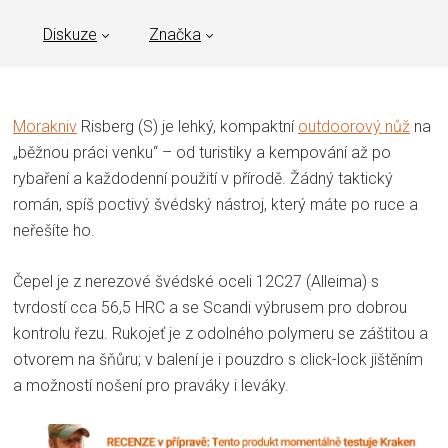
Diskuze
Značka
Morakniv
Risberg (S) je lehký, kompaktní
outdoorový nůž
na
„běžnou práci venku“ – od turistiky a kempování až po
rybaření a každodenní použití v přírodě. Žádný taktický
román, spíš poctivý švédský nástroj, který máte po ruce a
neřešíte ho.
Čepel je z nerezové švédské oceli 12C27 (Alleima) s
tvrdostí cca 56,5 HRC a se Scandi výbrusem pro dobrou
kontrolu řezu. Rukojeť je z odolného polymeru se záštitou a
otvorem na šňůru; v balení je i pouzdro s click-lock jištěním
a možností nošení pro praváky i leváky.