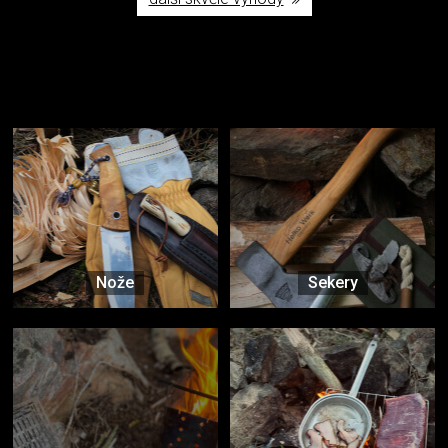
Užijte si to v přírodě
Vybavení, na které spoléháte nejčastěji
Nože
Sekery