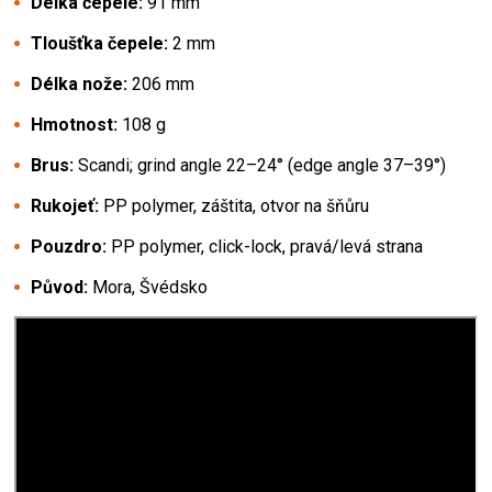
Délka čepele:
91 mm
Tloušťka čepele:
2 mm
Délka nože:
206 mm
Hmotnost:
108 g
Brus:
Scandi; grind angle 22–24° (edge angle 37–39°)
Rukojeť:
PP polymer, záštita, otvor na šňůru
Pouzdro:
PP polymer, click-lock, pravá/levá strana
Původ:
Mora, Švédsko