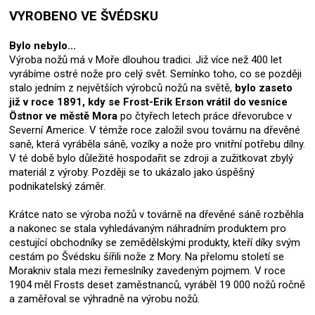
VYROBENO VE ŠVÉDSKU
Bylo nebylo...
Výroba nožů má v Moře dlouhou tradici. Již více než 400 let
vyrábíme ostré nože pro celý svět. Semínko toho, co se později
stalo jedním z největších výrobců nožů na světě,
bylo zaseto
již v roce 1891, kdy se Frost-Erik Erson vrátil do vesnice
Östnor ve městě Mora
po čtyřech letech práce dřevorubce v
Severní Americe. V témže roce založil svou továrnu na dřevěné
saně, která vyráběla sáně, vozíky a nože pro vnitřní potřebu dílny.
V té době bylo důležité hospodařit se zdroji a zužitkovat zbylý
materiál z výroby. Později se to ukázalo jako úspěšný
podnikatelský záměr.
Krátce nato se výroba nožů v továrně na dřevěné sáně rozběhla
a nakonec se stala vyhledávaným náhradním produktem pro
cestující obchodníky se zemědělskými produkty, kteří díky svým
cestám po Švédsku šířili nože z Mory. Na přelomu století se
Morakniv stala mezi řemeslníky zavedeným pojmem. V roce
1904 měl Frosts deset zaměstnanců, vyráběl 19 000 nožů ročně
a zaměřoval se výhradně na výrobu nožů.