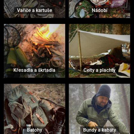
Vařiče a kartuše
Nádobí
Křesadla a škrtadla
Celty a plachty
Batohy
Bundy a kabáty