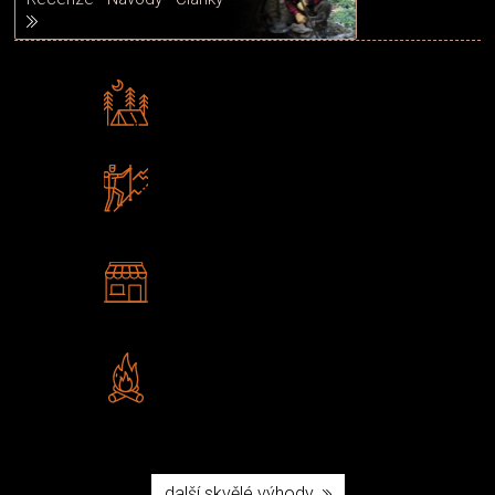
Rádi předáváme zkušenosti
Poradíme vám s výběrem
Zboží sami testujeme
U nás nekoupíte „zajíce v pytli“
2 kamenné prodejny
Navštivte nás v Praze a
Šumperku
Vlastní značka JuBö
Poctivá ruční výroba v ČR
další skvělé výhody