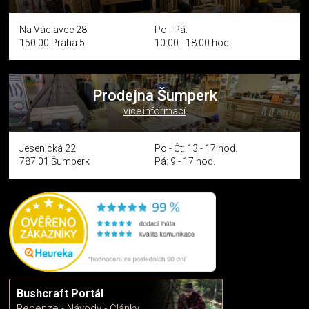
Na Václavce 28
Po - Pá:
150 00 Praha 5
10:00 - 18:00 hod.
Prodejna Šumperk
více informací
Jesenická 22
Po - Čt: 13 - 17 hod.
787 01 Šumperk
Pá: 9 - 17 hod.
Bushcraft Portál
Recenze - Návody - Články