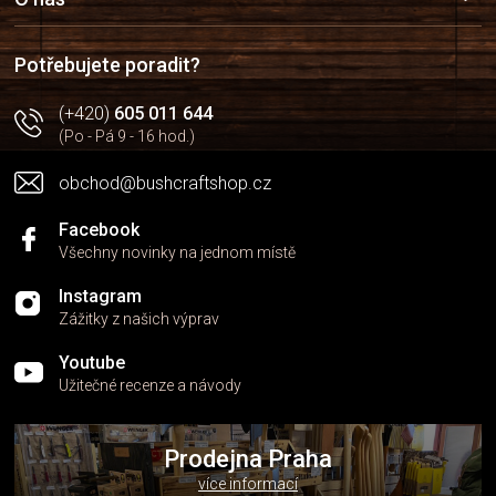
a
t
í
Potřebujete poradit?
(+420)
605 011 644
(Po - Pá 9 - 16 hod.)
obchod@bushcraftshop.cz
Facebook
Všechny novinky na jednom místě
Instagram
Zážitky z našich výprav
Youtube
Užitečné recenze a návody
Prodejna Praha
více informací