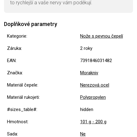
to rychlejší a vaše nervy vám poděkují.
Doplňkové parametry
Kategorie
:
Nože s pevnou čepelí
Záruka
:
2 roky
EAN
:
7391846031482
Značka
:
Morakniv
Materiál čepele
:
Nerezová ocel
Materiál rukojeti
:
Polypropylen
#sizes_table#
:
hidden
Hmotnost
:
101 g - 200 g
Sada
:
Ne