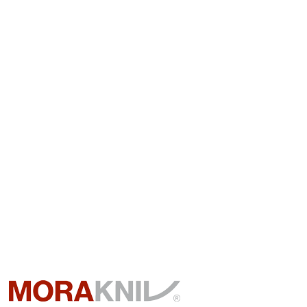
Přidat hodnocení
Kvalitně vyrobeno, velice ostré, šikovně malé a v
pěkných barvách.
6.5.2026
Hodnocení produktu je 5 z 5 hvězdiček.