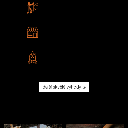
Zboží sami testujeme
U nás nekoupíte „zajíce v pytli“
2 kamenné prodejny
Navštivte nás v Praze a
Šumperku
Vlastní značka JuBö
Poctivá ruční výroba v ČR
další skvělé výhody
Užijte si to v přírodě
Vybavení, na které spoléháte nejčastěji