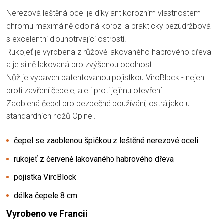
Nerezová leštěná ocel je díky antikorozním vlastnostem
chromu maximálně odolná korozi a prakticky bezúdržbová
s excelentní dlouhotrvající ostrostí.
Rukojeť je vyrobena z růžově lakovaného habrového dřeva
a je silně lakovaná pro zvýšenou odolnost.
Nůž je vybaven patentovanou pojistkou ViroBlock - nejen
proti zavření čepele, ale i proti jejímu otevření.
Zaoblená čepel pro bezpečné používání, ostrá jako u
standardních nožů Opinel.
čepel se zaoblenou špičkou z leštěné nerezové oceli
rukojeť z červeně lakovaného habrového dřeva
pojistka ViroBlock
délka čepele 8 cm
Vyrobeno ve Francii