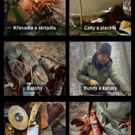
Křesadla a škrtadla
Celty a plachty
Batohy
Bundy a kabáty