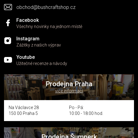
obchod@bushcraftshop.cz
Facebook
Všechny novinky na jednom místě
Instagram
Zážitky z našich výprav
Youtube
Užitečné recenze a návody
Prodejna Praha
více informací
Na Václavce 28
Po - Pá:
150 00 Praha 5
10:00 - 18:00 hod.
Prodejna Šumperk