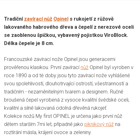
Tradiční
zavírací nůž
Opinel
s rukojetí z růžově
lakovaného habrového dřeva a čepelí z nerezové oceli
se zaoblenou špičkou, vybavený pojistkou ViroBlock.
Délka čepele je 8 cm.
Francouzské zavírací nože Opinel jsou generacemi
prověřenou klasikou. První zavírací
nůž
Opinel byl vyroben v
roce 1890 a od té doby jsou tyto zavírací nože vyhlášené
svou spolehlivostí, dlouhotrvající ostrostí, všestranností a
tradičním - nezaměnitelným tvarem a designem. Ručně
broušená čepel vyrobená z vysoce kvalitní švédské oceli,
kvalitní a silně lakovaná odolná dřevěná rukojeť.
Kolekce nožů My first OPINEL je určena jako první nůž
dětem starším 7mi let, případně jako
piknikový nůž
na
roztírání másla, krájení ovoce a zeleniny.