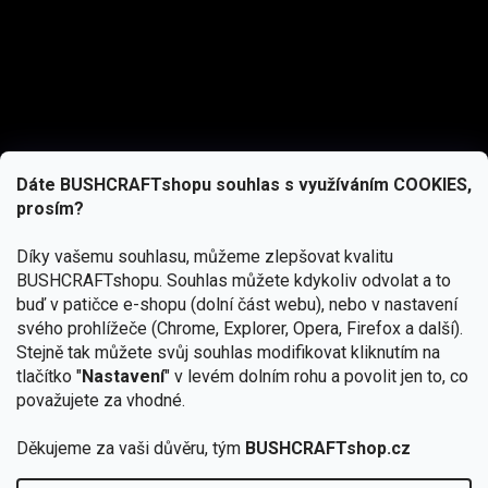
Dáte BUSHCRAFTshopu souhlas s využíváním COOKIES,
prosím?
Díky vašemu souhlasu, můžeme zlepšovat kvalitu
BUSHCRAFTshopu.
Souhlas můžete kdykoliv odvolat a to
buď v patičce e-shopu (dolní část webu), nebo v nastavení
svého prohlížeče (Chrome, Explorer, Opera, Firefox a další).
Stejně tak můžete svůj souhlas modifikovat kliknutím na
tlačítko "
Nastavení
" v levém dolním rohu a povolit jen to, co
Přihlásit se
považujete za vhodné.
Vložením e-mailu souhlasíte s
podmínkami ochrany osobních údajů
Děkujeme za vaši důvěru, tým
BUSHCRAFTshop.cz