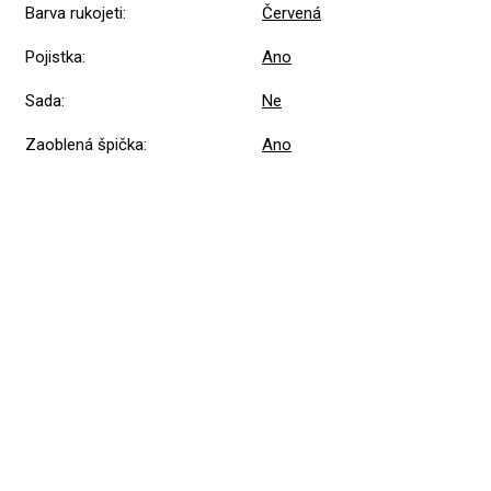
Barva rukojeti
:
Červená
Pojistka
:
Ano
Sada
:
Ne
Zaoblená špička
:
Ano
5,0
Průměrné
1 hodnocení
hodnocení
produktu
je
5
1x
5,0
z
4
0x
5
hvězdiček.
3
0x
2
0x