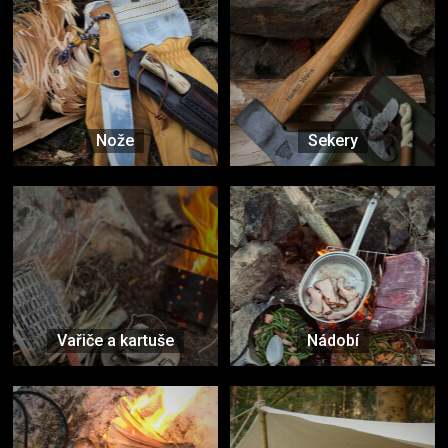
Nože
Sekery
Vařiče a kartuše
Nádobí