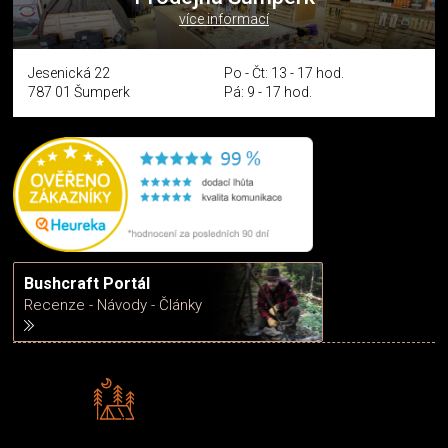
více informací
Jesenická 22
Po - Čt: 13 - 17 hod.
787 01 Šumperk
Pá: 9 - 17 hod.
Bushcraft Portál
Recenze - Návody - Články
Rádi předáváme zkušenosti
Poradíme vám s výběrem