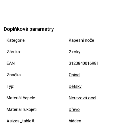
Doplňkové parametry
Kategorie
:
Kapesní nože
Záruka
:
2 roky
EAN
:
3123840016981
Značka
:
Opinel
Typ
:
Dětský
Materiál čepele
:
Nerezová ocel
Materiál rukojeti
:
Dřevo
#sizes_table#
:
hidden