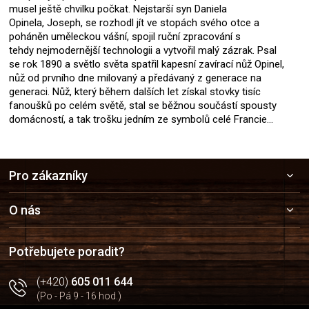
musel ještě chvilku počkat. Nejstarší syn Daniela
Opinela, Joseph, se rozhodl jít ve stopách svého otce a
poháněn uměleckou vášní, spojil ruční zpracování s
tehdy nejmodernější technologii a vytvořil malý zázrak. Psal
se rok 1890 a světlo světa spatřil kapesní zavírací nůž Opinel,
nůž od prvního dne milovaný a předávaný z generace na
generaci. Nůž, který během dalších let získal stovky tisíc
fanoušků po celém světě, stal se běžnou součástí spousty
domácností, a tak trošku jedním ze symbolů celé Francie…
Z
Pro zákazníky
á
p
a
O nás
t
í
Potřebujete poradit?
(+420)
605 011 644
(Po - Pá 9 - 16 hod.)