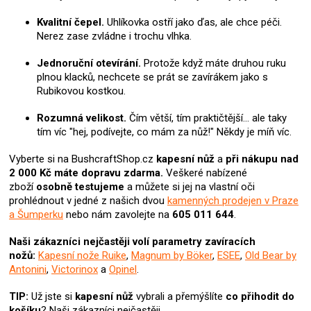
u
Kvalitní čepel.
Uhlíkovka ostří jako ďas, ale chce péči.
Nerez zase zvládne i trochu vlhka.
Jednoruční otevírání.
Protože když máte druhou ruku
plnou klacků, nechcete se prát se zavírákem jako s
Rubikovou kostkou.
Rozumná velikost.
Čím větší, tím praktičtější… ale taky
tím víc "hej, podívejte, co mám za nůž!" Někdy je míň víc.
Vyberte si na BushcraftShop.cz
kapesní nůž
a
při nákupu nad
2 000 Kč máte dopravu zdarma.
Veškeré nabízené
zboží
osobně testujeme
a můžete si jej na vlastní oči
prohlédnout v jedné z našich dvou
kamenných prodejen v Praze
a Šumperku
nebo nám zavolejte na
605 011 644
.
Naši zákazníci nejčastěji volí parametry zavíracích
nožů:
Kapesní nože Ruike
,
Magnum by Böker
,
ESEE
,
Old Bear by
Antonini
,
Victorinox
a
Opinel
.
TIP:
Už jste si
kapesní nůž
vybrali
a přemýšlíte
co přihodit do
košíku
? N
aši zákazníci nejčastěji