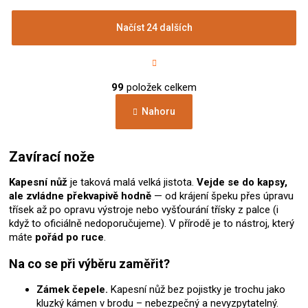
Načíst 24 dalších
S
t
r
O
á
99
položek celkem
v
n
l
k
Nahoru
á
o
d
v
a
á
c
Zavírací nože
n
í
í
p
Kapesní nůž
je taková malá velká jistota.
Vejde se do kapsy,
r
ale zvládne překvapivě hodně
— od krájení špeku přes úpravu
v
třísek až po opravu výstroje nebo vyšťourání třísky z palce (i
k
když to oficiálně nedoporučujeme). V přírodě je to nástroj, který
y
máte
pořád po ruce
.
v
ý
Na co se při výběru zaměřit?
p
i
Zámek čepele.
Kapesní nůž bez pojistky je trochu jako
s
kluzký kámen v brodu – nebezpečný a nevyzpytatelný.