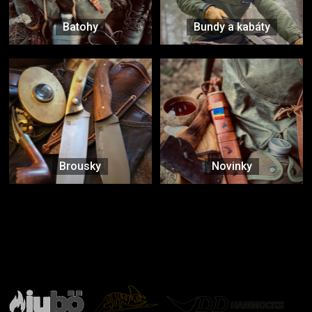
Batohy
Bundy a kabáty
Brousky
Novinky
Značky ověřené samotnou přírodou
další značky