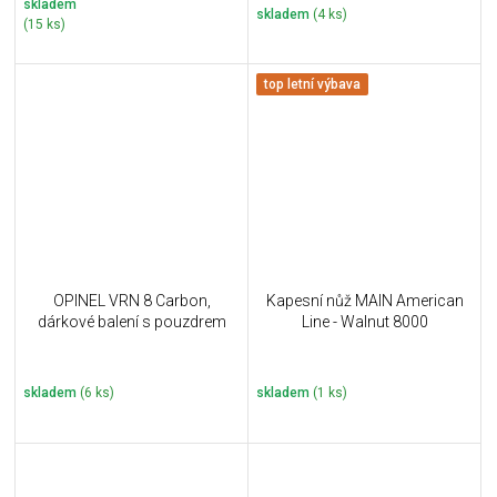
skladem
skladem
(4 ks)
(15 ks)
top letní výbava
OPINEL VRN 8 Carbon,
Kapesní nůž MAIN American
dárkové balení s pouzdrem
Line - Walnut 8000
skladem
(6 ks)
skladem
(1 ks)