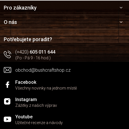
Z
Pro zákazníky
á
p
a
O nás
t
í
Potřebujete poradit?
(+420)
605 011 644
(Po - Pá 9 - 16 hod.)
obchod@bushcraftshop.cz
Facebook
Všechny novinky na jednom místě
Instagram
Zážitky z našich výprav
Youtube
Užitečné recenze a návody