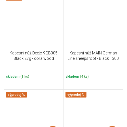
Kapesní nůž Deejo 9GB005
Kapesní nůž MAIN German
Black 27g - coralwood
Line sheepsfoot - Black 1300
skladem
(1 ks)
skladem
(4 ks)
výprodej %
výprodej %