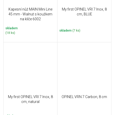
Kapesní nůž MAIN Mini Line
My first OPINEL VRI 7 Inox, 8
45 mm - Walnut s koužkem
cm, BLUE
na klíče 6002
skladem
skladem
(7 ks)
(18 ks)
My first OPINEL VRI 7 Inox, 8
OPINEL VRN 7 Carbon, 8 cm
cm, natural