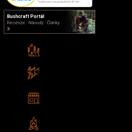
Bushcraft Portál
Recenze - Návody - Články
Rádi předáváme zkušenosti
Poradíme vám s výběrem
Zboží sami testujeme
U nás nekoupíte „zajíce v pytli“
2 kamenné prodejny
Navštivte nás v Praze a
Šumperku
Vlastní značka JuBö
Poctivá ruční výroba v ČR