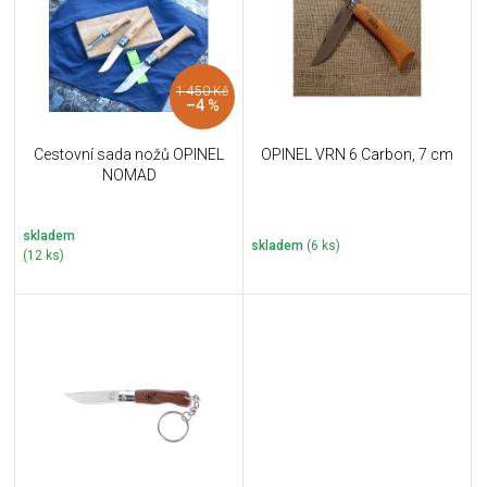
i
k
s
t
p
ů
r
1 450 Kč
o
–4 %
d
u
Cestovní sada nožů OPINEL
OPINEL VRN 6 Carbon, 7 cm
k
NOMAD
t
ů
skladem
skladem
(6 ks)
(12 ks)