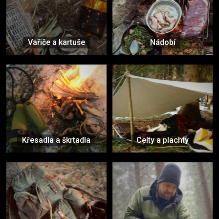
Vařiče a kartuše
Nádobí
Křesadla a škrtadla
Celty a plachty