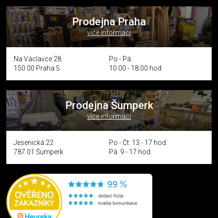
Prodejna Praha
více informací
Na Václavce 28
Po - Pá:
150 00 Praha 5
10:00 - 18:00 hod.
Prodejna Šumperk
více informací
Jesenická 22
Po - Čt: 13 - 17 hod.
787 01 Šumperk
Pá: 9 - 17 hod.