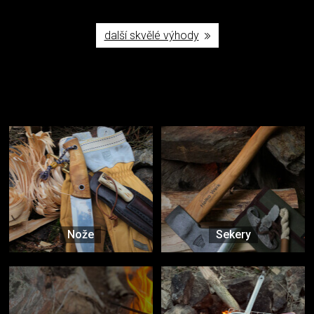
další skvělé výhody
Užijte si to v přírodě
Vybavení, na které spoléháte nejčastěji
Nože
Sekery