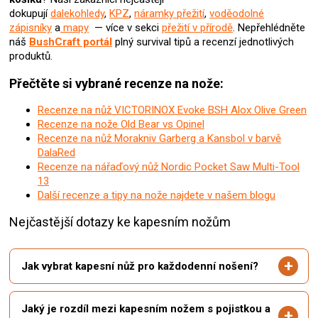
dokupují
dalekohledy
,
KPZ
,
náramky přežití
,
voděodolné
zápisníky
a
mapy
— více v sekci
přežití v přírodě
. Nepřehlédněte
náš
BushCraft portál
plný survival tipů a recenzí jednotlivých
produktů.
Přečtěte si vybrané recenze na nože:
Recenze na nůž VICTORINOX Evoke BSH Alox Olive Green
Recenze na nože Old Bear vs Opinel
Recenze na nůž Morakniv Garberg a Kansbol v barvě
DalaRed
Recenze na nářaďový nůž Nordic Pocket Saw Multi-Tool
13
Další recenze a tipy na nože najdete v našem blogu
Nejčastější dotazy ke kapesním nožům
Jak vybrat kapesní nůž pro každodenní nošení?
Jaký je rozdíl mezi kapesním nožem s pojistkou a