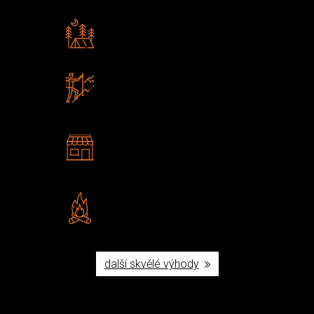
Rádi předáváme zkušenosti
Poradíme vám s výběrem
Zboží sami testujeme
U nás nekoupíte „zajíce v pytli“
2 kamenné prodejny
Navštivte nás v Praze a
Šumperku
Vlastní značka JuBö
Poctivá ruční výroba v ČR
další skvělé výhody