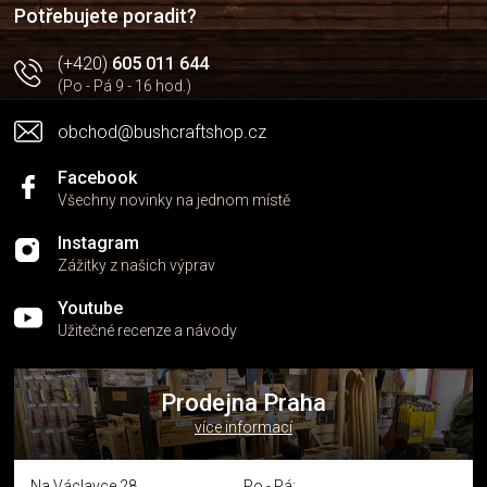
í
p
Potřebujete poradit?
r
v
(+420)
605 011 644
k
(Po - Pá 9 - 16 hod.)
y
v
obchod@bushcraftshop.cz
ý
p
i
Facebook
s
Všechny novinky na jednom místě
u
Instagram
Zážitky z našich výprav
Youtube
Užitečné recenze a návody
Prodejna Praha
více informací
Na Václavce 28
Po - Pá: