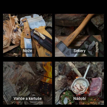
Užijte si to v přírodě
Vybavení, na které spoléháte nejčastěji
Nože
Sekery
Vařiče a kartuše
Nádobí