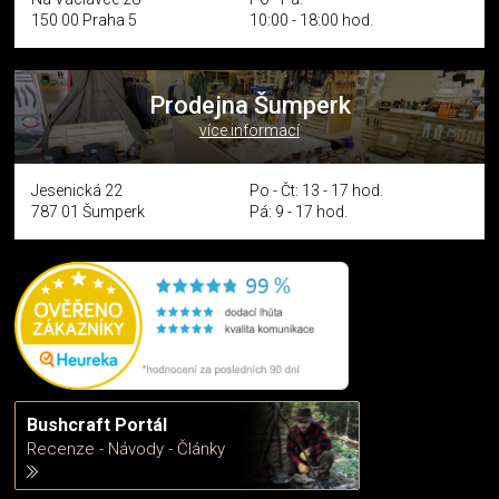
150 00 Praha 5
10:00 - 18:00 hod.
Prodejna Šumperk
více informací
Jesenická 22
Po - Čt: 13 - 17 hod.
787 01 Šumperk
Pá: 9 - 17 hod.
Bushcraft Portál
Recenze - Návody - Články