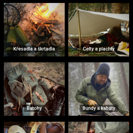
Křesadla a škrtadla
Celty a plachty
Batohy
Bundy a kabáty