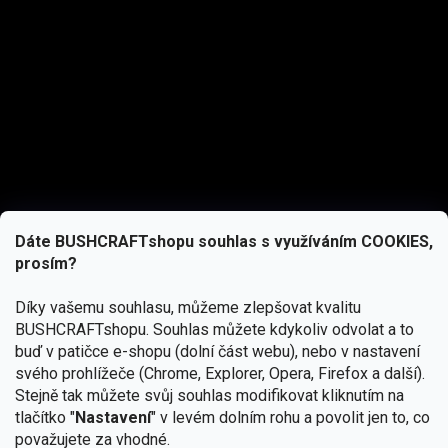
Dáte BUSHCRAFTshopu souhlas s využíváním COOKIES,
prosím?
Díky vašemu souhlasu, můžeme zlepšovat kvalitu
BUSHCRAFTshopu.
Souhlas můžete kdykoliv odvolat a to
buď v patičce e-shopu (dolní část webu), nebo v nastavení
svého prohlížeče (Chrome, Explorer, Opera, Firefox a další).
Stejně tak můžete svůj souhlas modifikovat kliknutím na
tlačítko "
Nastavení
" v levém dolním rohu a povolit jen to, co
Přihlásit se
považujete za vhodné.