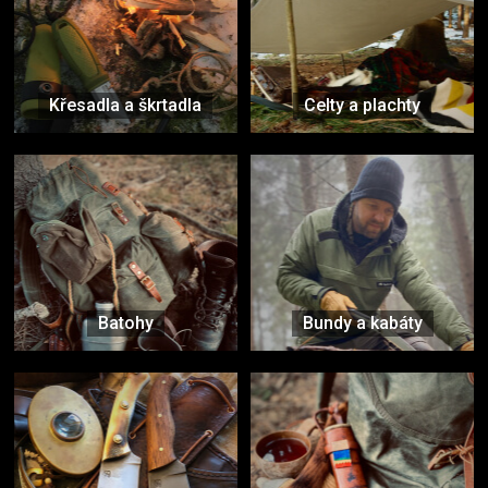
Křesadla a škrtadla
Celty a plachty
Batohy
Bundy a kabáty