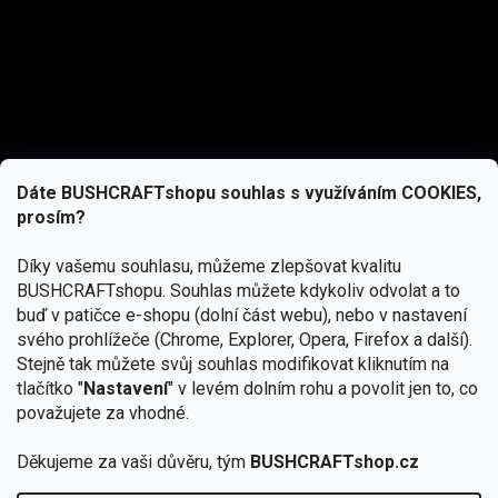
Dáte BUSHCRAFTshopu souhlas s využíváním COOKIES,
prosím?
Díky vašemu souhlasu, můžeme zlepšovat kvalitu
BUSHCRAFTshopu.
Souhlas můžete kdykoliv odvolat a to
buď v patičce e-shopu (dolní část webu), nebo v nastavení
svého prohlížeče (Chrome, Explorer, Opera, Firefox a další).
Stejně tak můžete svůj souhlas modifikovat kliknutím na
tlačítko "
Nastavení
" v levém dolním rohu a povolit jen to, co
Přihlásit se
považujete za vhodné.
Vložením e-mailu souhlasíte s
podmínkami ochrany osobních údajů
Děkujeme za vaši důvěru, tým
BUSHCRAFTshop.cz