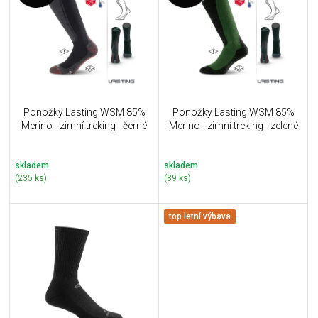
u
i
k
s
t
p
ů
r
o
d
u
Ponožky Lasting WSM 85%
Ponožky Lasting WSM 85%
k
Merino - zimní treking - černé
Merino - zimní treking - zelené
t
ů
skladem
skladem
(235 ks)
(89 ks)
top letní výbava