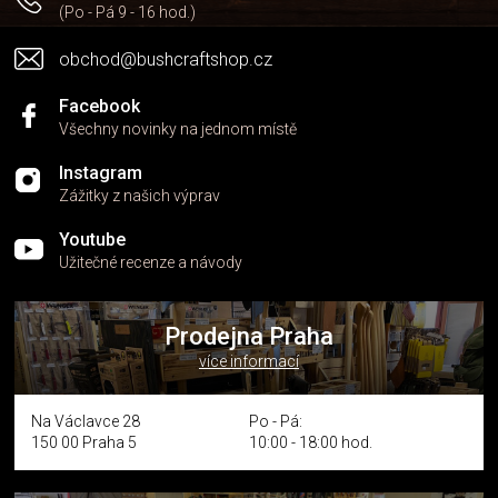
k
(Po - Pá 9 - 16 hod.)
y
v
obchod@bushcraftshop.cz
ý
p
i
Facebook
s
Všechny novinky na jednom místě
u
Instagram
Zážitky z našich výprav
Youtube
Užitečné recenze a návody
Prodejna Praha
více informací
Na Václavce 28
Po - Pá:
150 00 Praha 5
10:00 - 18:00 hod.