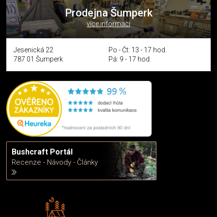
Prodejna Šumperk
více informací
Jesenická 22
Po - Čt: 13 - 17 hod.
787 01 Šumperk
Pá: 9 - 17 hod.
Bushcraft Portál
Recenze - Návody - Články
Rádi předáváme zkušenosti
Poradíme vám s výběrem