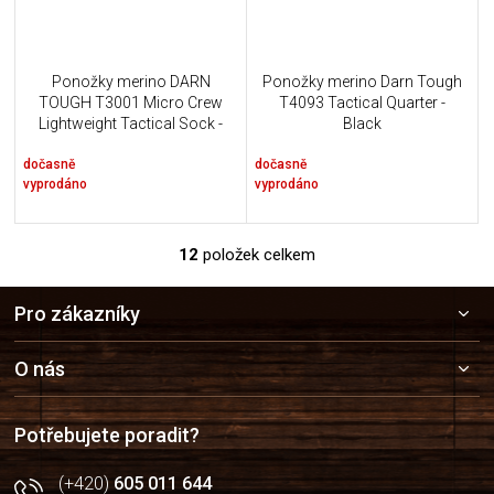
Ponožky merino DARN
Ponožky merino Darn Tough
TOUGH T3001 Micro Crew
T4093 Tactical Quarter -
Lightweight Tactical Sock -
Black
coyote brown
dočasně
dočasně
vyprodáno
vyprodáno
12
položek celkem
O
v
Z
l
Pro zákazníky
á
á
p
d
a
a
O nás
c
t
í
í
p
Potřebujete poradit?
r
v
(+420)
605 011 644