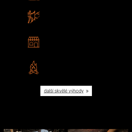
Zboží sami testujeme
U nás nekoupíte „zajíce v pytli“
2 kamenné prodejny
Navštivte nás v Praze a
Šumperku
Vlastní značka JuBö
Poctivá ruční výroba v ČR
další skvělé výhody
Užijte si to v přírodě
Vybavení, na které spoléháte nejčastěji