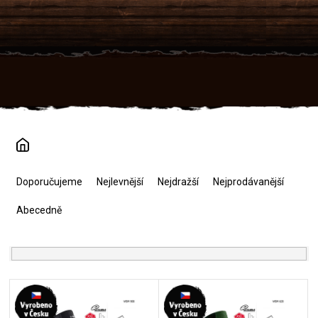
Přejít
na
obsah
Ř
a
Doporučujeme
Nejlevnější
Nejdražší
Nejprodávanější
z
e
Abecedně
n
í
p
r
V
o
ý
d
p