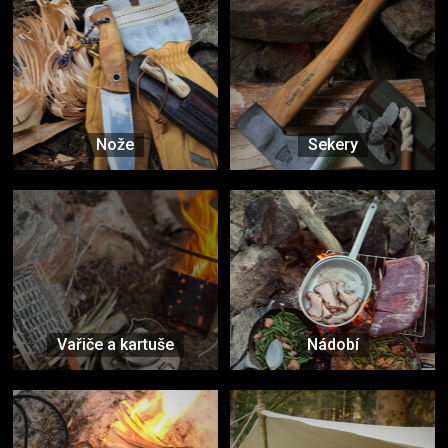
Nože
Sekery
Vařiče a kartuše
Nádobí