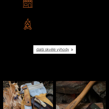
Navštivte nás v Praze a
Šumperku
Vlastní značka JuBö
Poctivá ruční výroba v ČR
další skvělé výhody
Užijte si to v přírodě
Vybavení, na které spoléháte nejčastěji