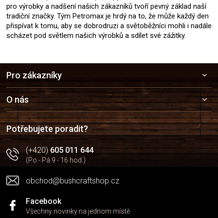
pro výrobky a nadšení našich zákazníků tvoří pevný základ naší
tradiční značky. Tým Petromax je hrdý na to, že může každý den
přispívat k tomu, aby se dobrodruzi a světoběžníci mohli i nadále
scházet pod světlem našich výrobků a sdílet své zážitky.
Z
Pro zákazníky
á
p
a
O nás
t
í
Potřebujete poradit?
(+420)
605 011 644
(Po - Pá 9 - 16 hod.)
obchod@bushcraftshop.cz
Facebook
Všechny novinky na jednom místě