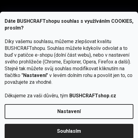
Dáte BUSHCRAFTshopu souhlas s využíváním COOKIES,
prosím?
Díky vašemu souhlasu, můžeme zlepšovat kvalitu
BUSHCRAFTshopu.
Souhlas můžete kdykoliv odvolat a to
buď v patičce e-shopu (dolní část webu), nebo v nastavení
svého prohlížeče (Chrome, Explorer, Opera, Firefox a další).
Stejně tak můžete svůj souhlas modifikovat kliknutím na
tlačítko "
Nastavení
" v levém dolním rohu a povolit jen to, co
Přihlásit se
považujete za vhodné.
Vložením e-mailu souhlasíte s
Děkujeme za vaši důvěru, tým
BUSHCRAFTshop.cz
podmínkami ochrany osobních údajů
Nastavení
Od 27.7. - 7.8. bude prodejna v Praze uzavřena.
Copyright 2026
BUSHCRAFTshop.cz
. Všechna práva
🏕️ Kupte do 12. 8. jakýkoliv produkt JuBö a
vyhrazena.
Upravit nastavení cookies
zapojte se do slosování o kurz s
Souhlasím
Krakenem.
VYBRAT JuBö »
Vytvořil Shoptet