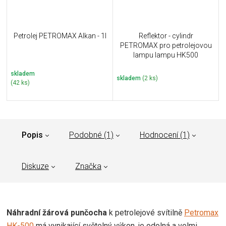
Petrolej PETROMAX Alkan - 1l
Reflektor - cylindr
PETROMAX pro petrolejovou
lampu lampu HK500
skladem
skladem
(2 ks)
(42 ks)
Popis
Podobné (1)
Hodnocení (1)
Diskuze
Značka
Náhradní žárová punčocha
k petrolejové svítilně
Petromax
HK-500
má vynikající světelný výkon, je odolná a velmi