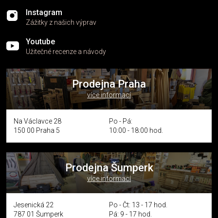
Instagram
Zážitky z našich výprav
Youtube
Užitečné recenze a návody
Prodejna Praha
více informací
Na Václavce 28
Po - Pá:
150 00 Praha 5
10:00 - 18:00 hod.
Prodejna Šumperk
více informací
Jesenická 22
Po - Čt: 13 - 17 hod.
787 01 Šumperk
Pá: 9 - 17 hod.