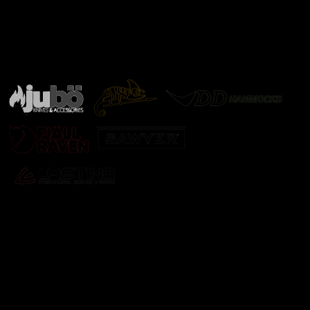
Značky ověřené samotnou přírodou
další značky
Odebírat newsletter
Vložte svůj e-mail a my vám budeme zasílat informace o
nových produktech na našem e-shopu.