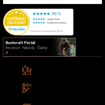
Bushcraft Portál
Recenze - Návody - Články
Rádi předáváme zkušenosti
Poradíme vám s výběrem
Zboží sami testujeme
U nás nekoupíte „zajíce v pytli“
2 kamenné prodejny