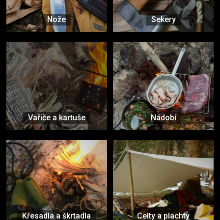
Nože
Sekery
Vařiče a kartuše
Nádobí
Křesadla a škrtadla
Celty a plachty