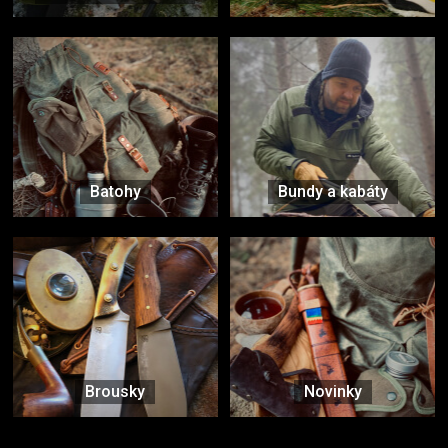
Batohy
Bundy a kabáty
Brousky
Novinky