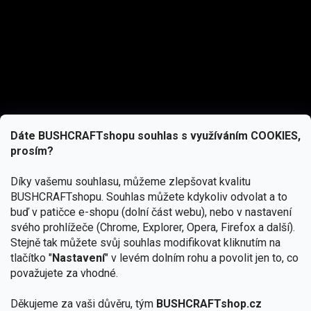
Dáte BUSHCRAFTshopu souhlas s využíváním COOKIES,
prosím?
Díky vašemu souhlasu, můžeme zlepšovat kvalitu
BUSHCRAFTshopu.
Souhlas můžete kdykoliv odvolat a to
buď v patičce e-shopu (dolní část webu), nebo v nastavení
svého prohlížeče (Chrome, Explorer, Opera, Firefox a další).
Stejně tak můžete svůj souhlas modifikovat kliknutím na
tlačítko "
Nastavení
" v levém dolním rohu a povolit jen to, co
Přihlásit se
považujete za vhodné.
Vložením e-mailu souhlasíte s
Děkujeme za vaši důvěru, tým
BUSHCRAFTshop.cz
podmínkami ochrany osobních údajů