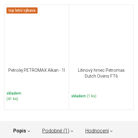
top letní výbava
Petrolej PETROMAX Alkan - 1l
Litinový hrnec Petromax
Dutch Ovens FT6
skladem
skladem
(1 ks)
(41 ks)
Popis
Podobné (1)
Hodnocení