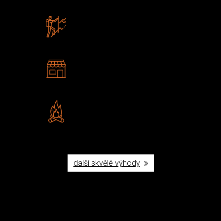
Zboží sami testujeme
U nás nekoupíte „zajíce v pytli“
2 kamenné prodejny
Navštivte nás v Praze a
Šumperku
Vlastní značka JuBö
Poctivá ruční výroba v ČR
další skvělé výhody
Užijte si to v přírodě
Vybavení, na které spoléháte nejčastěji