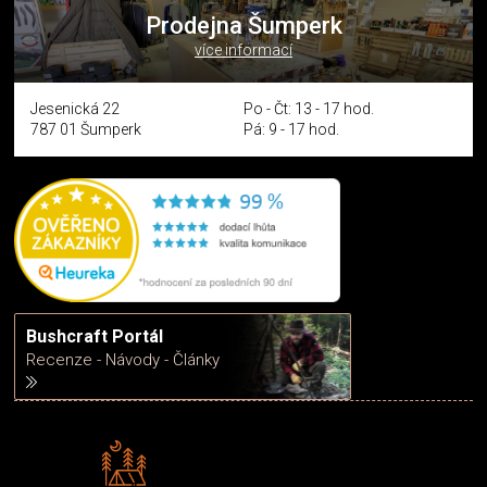
Prodejna Šumperk
více informací
Jesenická 22
Po - Čt: 13 - 17 hod.
787 01 Šumperk
Pá: 9 - 17 hod.
Bushcraft Portál
Recenze - Návody - Články
Rádi předáváme zkušenosti
Poradíme vám s výběrem