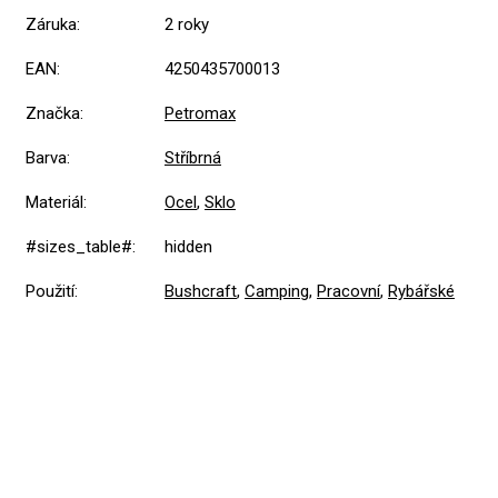
Záruka
:
2 roky
EAN
:
4250435700013
Značka
:
Petromax
Barva
:
Stříbrná
Materiál
:
Ocel
,
Sklo
#sizes_table#
:
hidden
Použití
:
Bushcraft
,
Camping
,
Pracovní
,
Rybářské