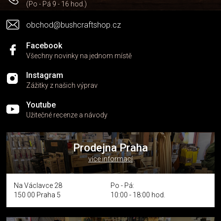
(Po - Pá 9 - 16 hod.)
obchod@bushcraftshop.cz
Facebook
Všechny novinky na jednom místě
Instagram
Zážitky z našich výprav
Youtube
Užitečné recenze a návody
Prodejna Praha
více informací
Na Václavce 28
Po - Pá:
150 00 Praha 5
10:00 - 18:00 hod.