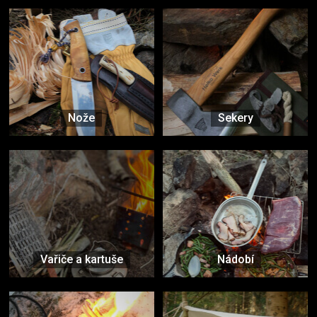
Nože
Sekery
Vařiče a kartuše
Nádobí