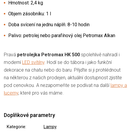
Hmotnost: 2,4 kg
Objem zásobníku: 1 l
Doba svícení na jednu náplň: 8-10 hodin
Palivo: petrolej nebo parafínový olej Petromax Alkan
Pravá
petrolejka Petromax HK 500
spolehlivě nahradí i
moderní
LED svítilny
. Hodí se do tábora i jako funkční
dekorace na chatu nebo do baru. Přijďte si ji prohlédnout
na některou z našich prodejen, aktuální dostupnost zjistíte
pod cenovkou. A nezapomeňte se podívat na další
lampy a
lucerny
, které pro vás máme.
Doplňkové parametry
Kategorie
:
Lampy