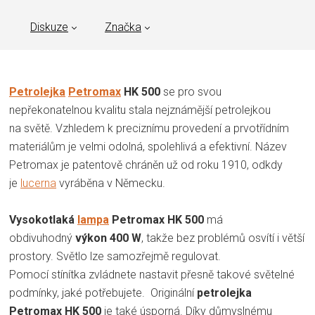
Diskuze
Značka
Petrolejka
Petromax
HK 500
se pro svou
nepřekonatelnou kvalitu stala nejznámější petrolejkou
na světě. Vzhledem k preciznímu provedení a prvotřídním
materiálům je velmi odolná, spolehlivá a efektivní. Název
Petromax je patentově chráněn už od roku 1910, odkdy
je
lucerna
vyráběna v Německu.
Vysokotlaká
lampa
Petromax HK 500
má
obdivuhodný
výkon 400 W
, takže bez problémů osvítí i větší
prostory. Světlo lze samozřejmě regulovat.
Pomocí stínítka zvládnete nastavit přesně takové světelné
podmínky, jaké potřebujete. Originální
petrolejka
Petromax HK 500
je také úsporná. Díky důmyslnému