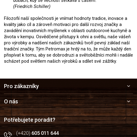
dobách, kdy se věčnost setkává s časem."
(Friedrich Schiller)
Filozofií naší společnosti je vnímat hodnoty tradice, inovace a
kvality jako cíl a zároveň motivaci pro další rozvoj značky a
zavádění inovativních myšlenek v oblasti outdoorové kuchyně a
života v kempu. Osvědčené přístupy k ohni a světlu, naše vášeň
pro výrobky a nadšení našich zákazníků tvoří pevný základ naší
tradiční značky. Tým Petromax je hrdý na to, že může každý den
přispívat k tomu, aby se dobrodruzi a světoběžníci mohli i nadále
scházet pod světlem našich výrobků a sdílet své zážitky.
Z
Pro zákazníky
á
p
a
O nás
t
í
Potřebujete poradit?
(+420)
605 011 644