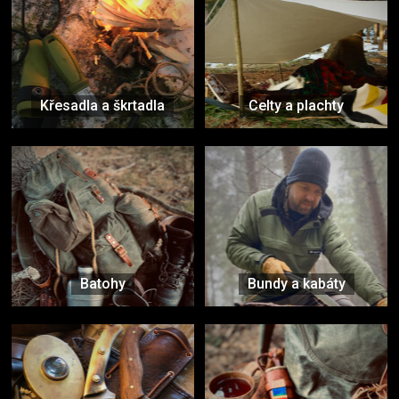
Křesadla a škrtadla
Celty a plachty
Batohy
Bundy a kabáty