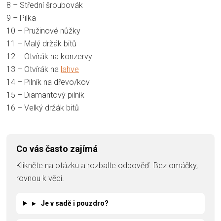
8 – Střední šroubovák
9 – Pilka
10 – Pružinové nůžky
11 – Malý držák bitů
12 – Otvírák na konzervy
13 – Otvírák na
lahve
14 – Pilník na dřevo/kov
15 – Diamantový pilník
16 – Velký držák bitů
Co vás často zajímá
Klikněte na otázku a rozbalte odpověď. Bez omáčky,
rovnou k věci.
▸
Je v sadě i pouzdro?