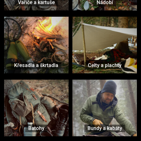
Vařiče a kartuše
Nádobí
Křesadla a škrtadla
Celty a plachty
Batohy
Bundy a kabáty