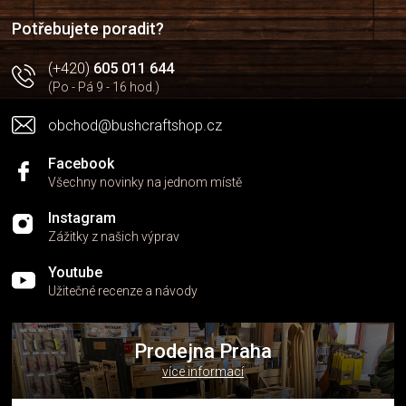
í
Potřebujete poradit?
(+420)
605 011 644
(Po - Pá 9 - 16 hod.)
obchod@bushcraftshop.cz
Facebook
Všechny novinky na jednom místě
Instagram
Zážitky z našich výprav
Youtube
Užitečné recenze a návody
Prodejna Praha
více informací