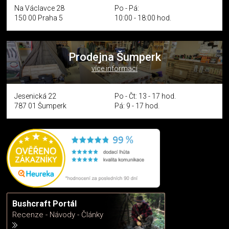
Na Václavce 28
Po - Pá:
150 00 Praha 5
10:00 - 18:00 hod.
Prodejna Šumperk
více informací
Jesenická 22
Po - Čt: 13 - 17 hod.
787 01 Šumperk
Pá: 9 - 17 hod.
Bushcraft Portál
Recenze - Návody - Články