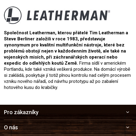
Společnost Leatherman, kterou přátelé Tim Leatherman a
Steve Berliner založili v roce 1983, představuje
synonymum pro kvalitní multifunkční nástroje, které bez
problémů obstojí nejen v každodenním životě, ale také na
vojenských misích, při záchranářských operací nebo
expedic do odlehlých koutů Země.
Firma sídlí v americkém
Portlandu, kde také vzniká veškerá produkce. Na domácí výrobě
si zakládá, poskytuje jí totiž plnou kontrolu nad celým procesem
vzniku nového nářadí, od návrhu prototypu až po zabalení
hotového kusu do krabičky.
Z
Pro zákazníky
á
p
a
O nás
t