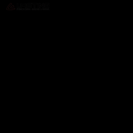
Odebírat newsletter
Vložte svůj e-mail a my vám budeme zasílat informace o
nových produktech na našem e-shopu.
E-mail
Vložením e-mailu souhlasíte s
podmínkami ochrany
osobních údajů
Přihlásit se