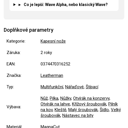
▸
Co je lepší: Wave Alpha, nebo klasický Wave?
Doplňkové parametry
Kategorie
:
Kapesní nože
Záruka
:
2 roky
EAN
:
0374470316252
Značka
:
Leatherman
Typ
:
Multifunkční
,
Nářaďové
,
Štípací
Nůž
,
Pilka
,
Nůžky
,
Otvírák na konzervy
,
Otvírák na lahve
,
Křížový šroubovák
,
Pilník
Výbava
:
na kov
,
Kleště
,
Malý šroubovák
,
Šídlo
,
Velký
šroubovák
,
Nástavec na bity
Materiál
:
MagnaCut