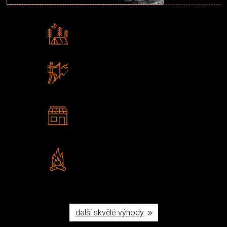
Rádi předáváme zkušenosti
Poradíme vám s výběrem
Zboží sami testujeme
U nás nekoupíte „zajíce v pytli“
2 kamenné prodejny
Navštivte nás v Praze a
Šumperku
Vlastní značka JuBö
Poctivá ruční výroba v ČR
další skvělé výhody