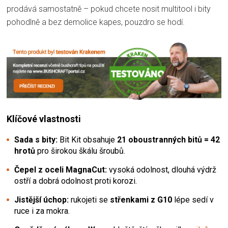
prodává samostatně – pokud chcete nosit multitool i bity
pohodlně a bez demolice kapes, pouzdro se hodí.
Klíčové vlastnosti
Sada s bity:
Bit Kit obsahuje
21 oboustranných bitů = 42
hrotů
pro širokou škálu šroubů.
Čepel z oceli MagnaCut:
vysoká odolnost, dlouhá výdrž
ostří a dobrá odolnost proti korozi.
Jistější úchop:
rukojeti se
střenkami z G10
lépe sedí v
ruce i za mokra.