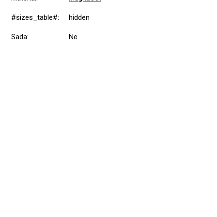
#sizes_table#
:
hidden
Sada
:
Ne
Přidat hodnocení