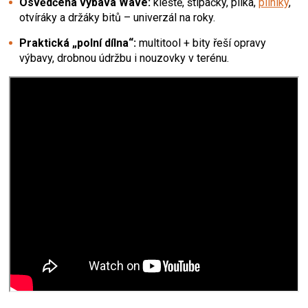
Osvědčená výbava Wave:
kleště, štípačky, pilka,
pilníky
,
otvíráky a držáky bitů – univerzál na roky.
Praktická „polní dílna“:
multitool + bity řeší opravy
výbavy, drobnou údržbu i nouzovky v terénu.