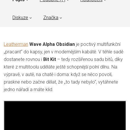
Diskuze
Značka
Leatherman
Wave Alpha Obsidian
je poctivý multifunkční
„pracant“ do kapsy, jen v modernějším kabátě. V téhle sadě
dostanete rovnou i
Bit Kit
– tedy rozšířenou sadu bitů, díky
které z multitoolu uděláte ještě schopnější polní dílnu. Na
výpravě, v autě, na chatě i doma: když se něco povolí,
praskne nebo začne dělat, že „to tady nebylo“, vytáhnete
jedno nářadí a máte klid.