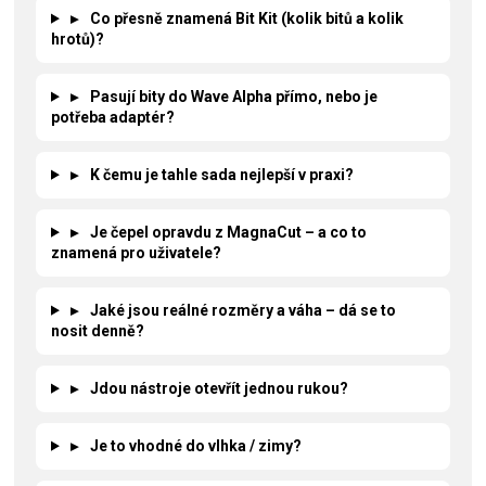
▸
Co přesně znamená Bit Kit (kolik bitů a kolik
hrotů)?
▸
Pasují bity do Wave Alpha přímo, nebo je
potřeba adaptér?
▸
K čemu je tahle sada nejlepší v praxi?
▸
Je čepel opravdu z MagnaCut – a co to
znamená pro uživatele?
▸
Jaké jsou reálné rozměry a váha – dá se to
nosit denně?
▸
Jdou nástroje otevřít jednou rukou?
▸
Je to vhodné do vlhka / zimy?