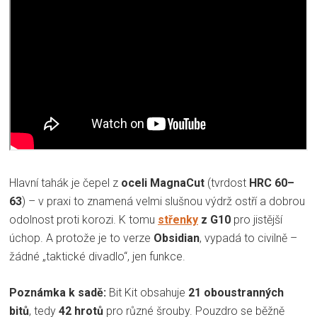
Hlavní tahák je čepel z
oceli MagnaCut
(tvrdost
HRC 60–
63
) – v praxi to znamená velmi slušnou výdrž ostří a dobrou
odolnost proti korozi. K tomu
střenky
z G10
pro jistější
úchop. A protože je to verze
Obsidian
, vypadá to civilně –
žádné „taktické divadlo“, jen funkce.
Poznámka k sadě:
Bit Kit obsahuje
21 oboustranných
bitů
, tedy
42 hrotů
pro různé šrouby. Pouzdro se běžně