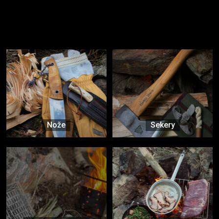
Užijte si to v přírodě
Vybavení, na které spoléháte nejčastěji
Nože
Sekery