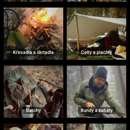
Křesadla a škrtadla
Celty a plachty
Batohy
Bundy a kabáty