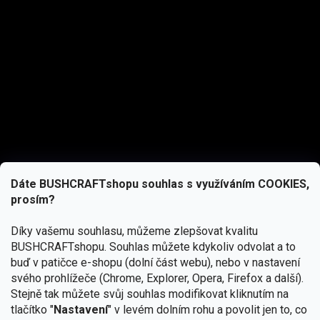
Dáte BUSHCRAFTshopu souhlas s využíváním COOKIES,
prosím?
Díky vašemu souhlasu, můžeme zlepšovat kvalitu
BUSHCRAFTshopu.
Souhlas můžete kdykoliv odvolat a to
buď v patičce e-shopu (dolní část webu), nebo v nastavení
svého prohlížeče (Chrome, Explorer, Opera, Firefox a další).
Stejně tak můžete svůj souhlas modifikovat kliknutím na
tlačítko "
Nastavení
" v levém dolním rohu a povolit jen to, co