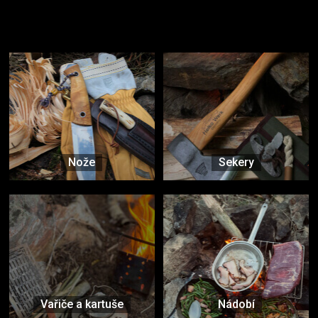
Užijte si to v přírodě
Vybavení, na které spoléháte nejčastěji
Nože
Sekery
Vařiče a kartuše
Nádobí