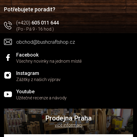
í
í
p
Potřebujete poradit?
r
v
(+420)
605 011 644
k
(Po - Pá 9 - 16 hod.)
y
v
obchod@bushcraftshop.cz
ý
p
i
Facebook
s
Všechny novinky na jednom místě
u
Instagram
Zážitky z našich výprav
Youtube
Užitečné recenze a návody
Prodejna Praha
více informací