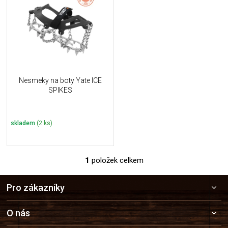
u
i
k
s
t
p
ů
r
o
d
u
Nesmeky na boty Yate ICE
k
SPIKES
t
ů
skladem
(2 ks)
1
položek celkem
O
v
Z
l
Pro zákazníky
á
á
p
d
a
a
O nás
c
t