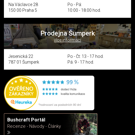
Na Václavce 28
Po - Pá:
150 00 Praha 5
10:00 - 18:00 hod.
Prodejna Šumperk
více informací
Jesenická 22
Po - Čt: 13 - 17 hod.
787 01 Šumperk
Pá: 9 - 17 hod.
Bushcraft Portál
Recenze - Návody - Články