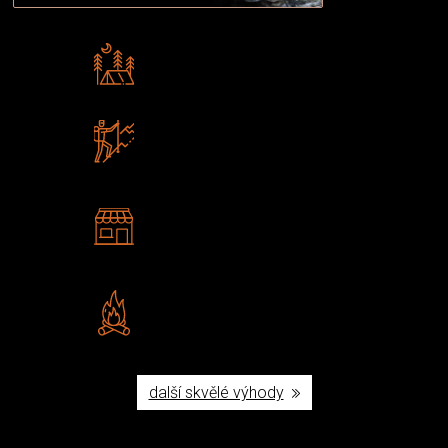
Rádi předáváme zkušenosti
Poradíme vám s výběrem
Zboží sami testujeme
U nás nekoupíte „zajíce v pytli“
2 kamenné prodejny
Navštivte nás v Praze a
Šumperku
Vlastní značka JuBö
Poctivá ruční výroba v ČR
další skvělé výhody