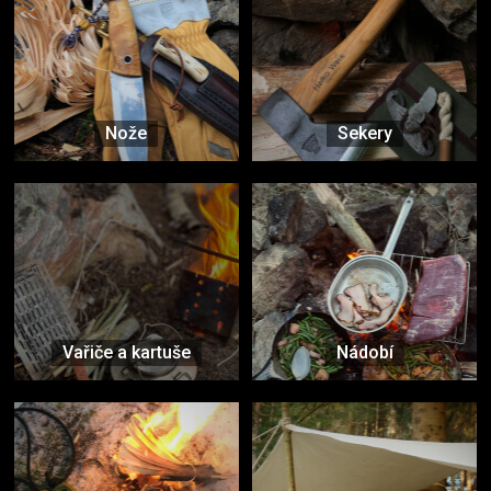
Nože
Sekery
Vařiče a kartuše
Nádobí