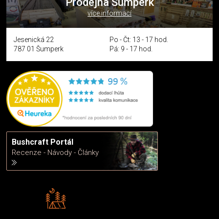
Prodejna Šumperk
více informací
Jesenická 22
Po - Čt: 13 - 17 hod.
787 01 Šumperk
Pá: 9 - 17 hod.
Bushcraft Portál
Recenze - Návody - Články
Rádi předáváme zkušenosti
Poradíme vám s výběrem