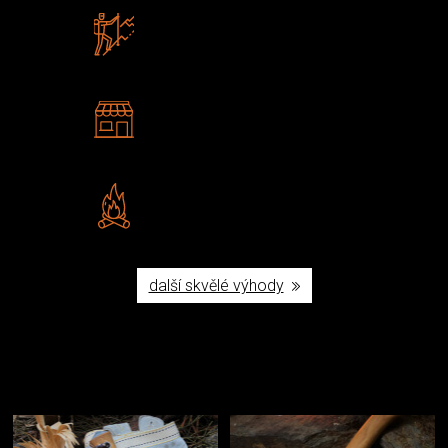
Zboží sami testujeme
U nás nekoupíte „zajíce v pytli“
2 kamenné prodejny
Navštivte nás v Praze a
Šumperku
Vlastní značka JuBö
Poctivá ruční výroba v ČR
další skvělé výhody
Užijte si to v přírodě
Vybavení, na které spoléháte nejčastěji