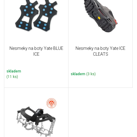
u
i
k
s
t
p
ů
r
o
d
u
Nesmeky na boty Yate BLUE
Nesmeky na boty Yate ICE
k
ICE
CLEATS
t
ů
skladem
skladem
(3 ks)
(11 ks)