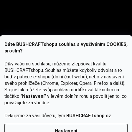
Dáte BUSHCRAFTshopu souhlas s využíváním COOKIES,
prosím?
Díky vašemu souhlasu, můžeme zlepšovat kvalitu
BUSHCRAFTshopu.
Souhlas můžete kdykoliv odvolat a to
buď v patičce e-shopu (dolní část webu), nebo v nastavení
svého prohlížeče (Chrome, Explorer, Opera, Firefox a další).
Stejně tak můžete svůj souhlas modifikovat kliknutím na
tlačítko "
Nastavení
" v levém dolním rohu a povolit jen to, co
Přihlásit se
považujete za vhodné.
Vložením e-mailu souhlasíte s
Děkujeme za vaši důvěru, tým
BUSHCRAFTshop.cz
podmínkami ochrany osobních údajů
Nastavení