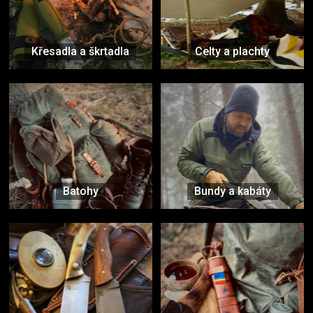
Křesadla a škrtadla
Celty a plachty
Batohy
Bundy a kabáty