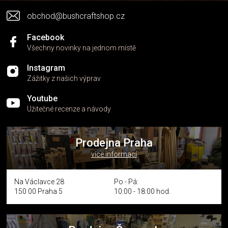
v
obchod@bushcraftshop.cz
ý
p
i
Facebook
s
Všechny novinky na jednom místě
u
Instagram
Zážitky z našich výprav
Youtube
Užitečné recenze a návody
Prodejna Praha
více informací
Na Václavce 28
Po - Pá:
150 00 Praha 5
10:00 - 18:00 hod.