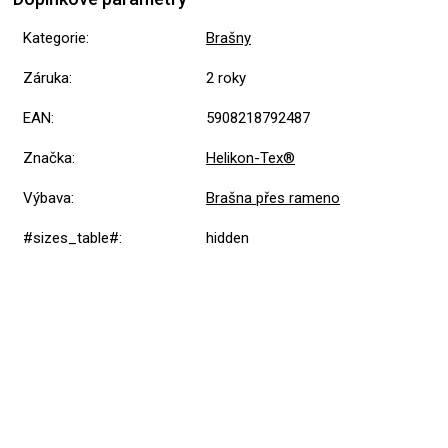
Kategorie
:
Brašny
Záruka
:
2 roky
EAN
:
5908218792487
Značka
:
Helikon-Tex®
Výbava
:
Brašna přes rameno
#sizes_table#
:
hidden