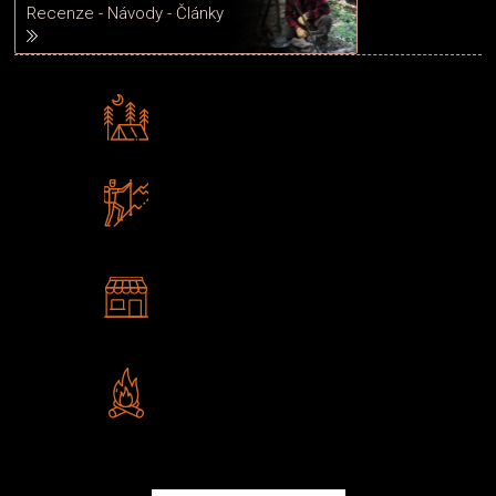
Recenze - Návody - Články
Rádi předáváme zkušenosti
Poradíme vám s výběrem
Zboží sami testujeme
U nás nekoupíte „zajíce v pytli“
2 kamenné prodejny
Navštivte nás v Praze a
Šumperku
Vlastní značka JuBö
Poctivá ruční výroba v ČR