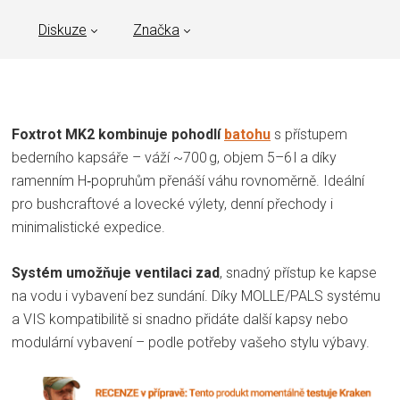
Diskuze
Značka
Foxtrot MK2 kombinuje pohodlí
batohu
s přístupem
bederního kapsáře – váží ~700 g, objem 5–6 l a díky
ramenním H‑popruhům přenáší váhu rovnoměrně. Ideální
pro bushcraftové a lovecké výlety, denní přechody i
minimalistické expedice.
Systém umožňuje ventilaci zad
, snadný přístup ke kapse
na vodu i vybavení bez sundání. Díky MOLLE/PALS systému
a VIS kompatibilitě si snadno přidáte další kapsy nebo
modulární vybavení – podle potřeby vašeho stylu výbavy.