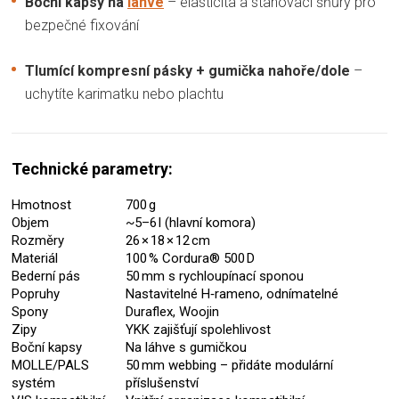
Boční kapsy na
láhve
– elasticita a stahovací šňůry pro
bezpečné fixování
Tlumící kompresní pásky + gumička nahoře/dole
–
uchytíte karimatku nebo plachtu
Technické parametry:
Hmotnost
700 g
Objem
~5–6 l (hlavní komora)
Rozměry
26 × 18 × 12 cm
Materiál
100 % Cordura® 500 D
Bederní pás
50 mm s rychloupínací sponou
Popruhy
Nastavitelné H‑rameno, odnímatelné
Spony
Duraflex, Woojin
Zipy
YKK zajišťují spolehlivost
Boční kapsy
Na láhve s gumičkou
MOLLE/PALS
50 mm webbing – přidáte modulární
systém
příslušenství