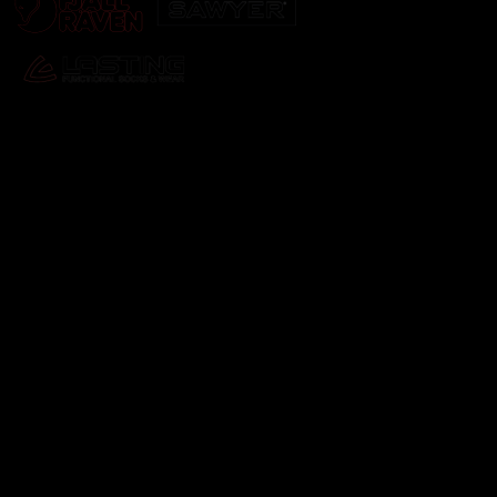
Odebírat newsletter
Vložte svůj e-mail a my vám budeme zasílat informace o
nových produktech na našem e-shopu.
E-mail
Vložením e-mailu souhlasíte s
podmínkami ochrany
osobních údajů
Přihlásit se