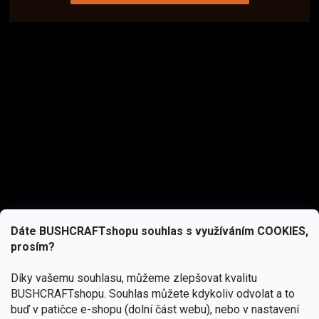
Dáte BUSHCRAFTshopu souhlas s využíváním COOKIES,
prosím?
Díky vašemu souhlasu, můžeme zlepšovat kvalitu
BUSHCRAFTshopu.
Souhlas můžete kdykoliv odvolat a to
buď v patičce e-shopu (dolní část webu), nebo v nastavení