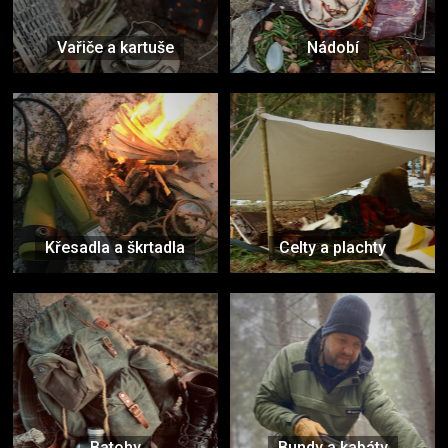
Vařiče a kartuše
Nádobí
Křesadla a škrtadla
Celty a plachty
Batohy
Bundy a kabáty