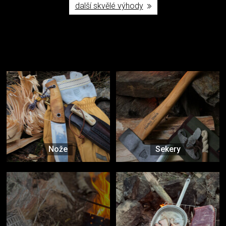
další skvělé výhody
Užijte si to v přírodě
Vybavení, na které spoléháte nejčastěji
Nože
Sekery