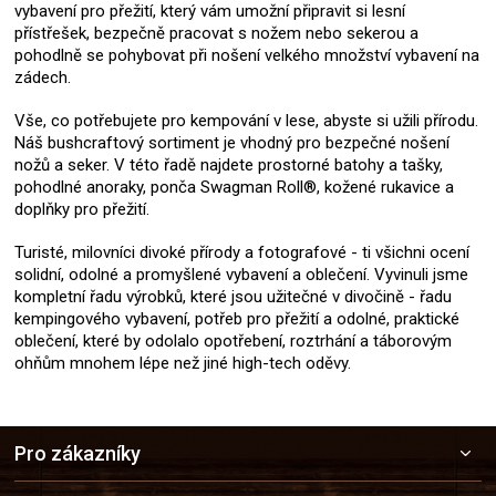
vybavení pro přežití, který vám umožní připravit si lesní
přístřešek, bezpečně pracovat s nožem nebo sekerou a
pohodlně se pohybovat při nošení velkého množství vybavení na
zádech.
Vše, co potřebujete pro kempování v lese, abyste si užili přírodu.
Náš bushcraftový sortiment je vhodný pro bezpečné nošení
nožů a seker. V této řadě najdete prostorné batohy a tašky,
pohodlné anoraky, ponča Swagman Roll®, kožené rukavice a
doplňky pro přežití.
Turisté, milovníci divoké přírody a fotografové - ti všichni ocení
solidní, odolné a promyšlené vybavení a oblečení. Vyvinuli jsme
kompletní řadu výrobků, které jsou užitečné v divočině - řadu
kempingového vybavení, potřeb pro přežití a odolné, praktické
oblečení, které by odolalo opotřebení, roztrhání a táborovým
ohňům mnohem lépe než jiné high-tech oděvy.
Z
Pro zákazníky
á
p