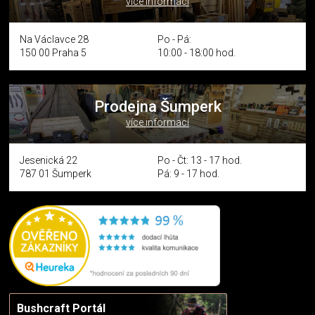
více informací
Na Václavce 28
Po - Pá:
150 00 Praha 5
10:00 - 18:00 hod.
Prodejna Šumperk
více informací
Jesenická 22
Po - Čt: 13 - 17 hod.
787 01 Šumperk
Pá: 9 - 17 hod.
Bushcraft Portál