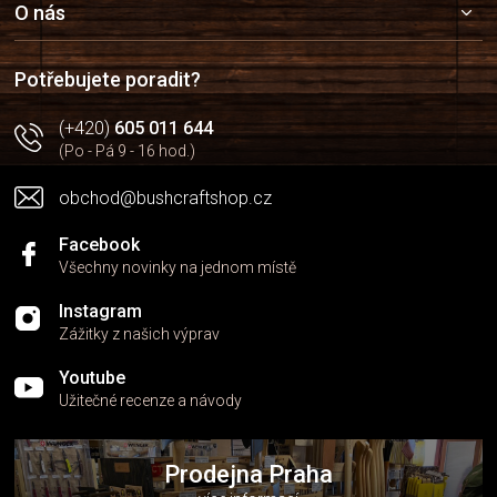
a
O nás
t
í
Potřebujete poradit?
(+420)
605 011 644
(Po - Pá 9 - 16 hod.)
obchod@bushcraftshop.cz
Facebook
Všechny novinky na jednom místě
Instagram
Zážitky z našich výprav
Youtube
Užitečné recenze a návody
Prodejna Praha