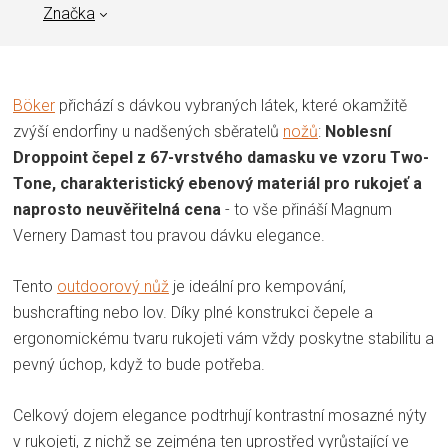
Značka
Böker
přichází s dávkou vybraných látek, které okamžitě
zvýší endorfiny u nadšených sběratelů
nožů
:
Noblesní
Droppoint čepel z 67-vrstvého damasku ve vzoru Two-
Tone, charakteristický ebenový materiál pro rukojeť a
naprosto neuvěřitelná cena
- to vše přináší Magnum
Vernery Damast tou pravou dávku elegance.
Tento
outdoorový nůž
je ideální pro kempování,
bushcrafting nebo lov. Díky plné konstrukci čepele a
ergonomickému tvaru rukojeti vám vždy poskytne stabilitu a
pevný úchop, když to bude potřeba.
Celkový dojem elegance podtrhují kontrastní mosazné nýty
v rukojeti, z nichž se zejména ten uprostřed vyrůstající ve