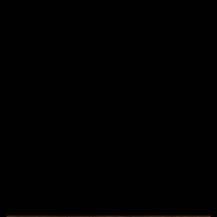
E-mail
Vložením e-mailu souhlasíte s
podmínkami ochrany
osobních údajů
Přihlásit se
Instagram