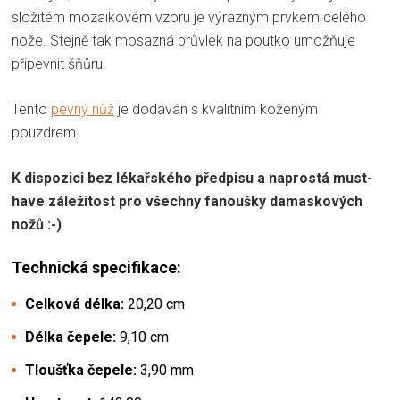
složitém mozaikovém vzoru je výrazným prvkem celého
nože. Stejně tak mosazná průvlek na poutko umožňuje
připevnit šňůru.
Tento
pevný nůž
je dodáván s kvalitním koženým
pouzdrem.
K dispozici bez lékařského předpisu a naprostá must-
have záležitost pro všechny fanoušky damaskových
nožů :-)
Technická specifikace:
Celková délka:
20,20 cm
Délka čepele:
9,10 cm
Tloušťka čepele:
3,90 mm