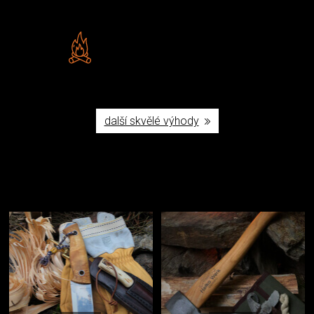
Šumperku
Vlastní značka JuBö
Poctivá ruční výroba v ČR
další skvělé výhody
Užijte si to v přírodě
Vybavení, na které spoléháte nejčastěji