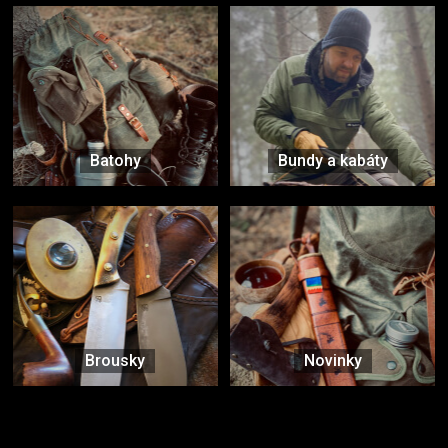
Batohy
Bundy a kabáty
Brousky
Novinky