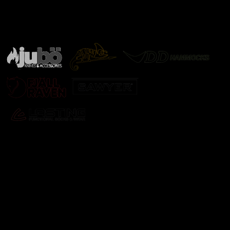
Značky ověřené samotnou přírodou
další značky
Odebírat newsletter
Vložte svůj e-mail a my vám budeme zasílat informace o
nových produktech na našem e-shopu.