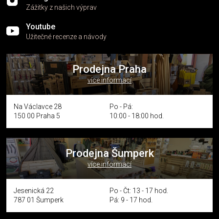
Zážitky z našich výprav
Youtube
Užitečné recenze a návody
Prodejna Praha
více informací
Na Václavce 28
Po - Pá:
150 00 Praha 5
10:00 - 18:00 hod.
Prodejna Šumperk
více informací
Jesenická 22
Po - Čt: 13 - 17 hod.
787 01 Šumperk
Pá: 9 - 17 hod.