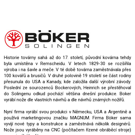
Historie továrny sahá až do 17. století, původní kovárna tehdy
byla umístěna v Remscheidu. V letech 1829-30 se rozšířila
výroba i na šavle a meče. V té době továrna zaměstnávala přes
100 kovářů a brusičů. V druhé polovině 19 století se část rodiny
přesunula do USA a Kanady, kde založila další výrobní závody.
Poslední ze sourozenců Bockerových, Heinrich se přestěhoval
do Solingenu odkud pochází většina dnešní produkce. Boker
vyrábí nože dle vlastních návrhů a dle návrhů známých nožířů.
Nyní firma vyrábí svou produkci v Německu, USA a Argentině a
používá marketingovou značku MAGNUM. Firma Böker sama
vyvíjí nové typy a konstrukce a zaměstnává několik designérů.
Nože jsou vyráběny na CNC (počítačem řízené obráběcí stroje)