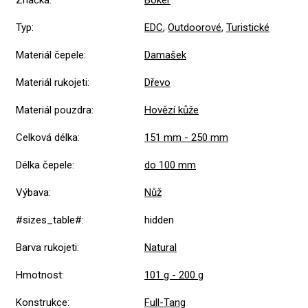
Značka
:
Böker
Typ
:
EDC
,
Outdoorové
,
Turistické
Materiál čepele
:
Damašek
Materiál rukojeti
:
Dřevo
Materiál pouzdra
:
Hovězí kůže
Celková délka
:
151 mm - 250 mm
Délka čepele
:
do 100 mm
Výbava
:
Nůž
#sizes_table#
:
hidden
Barva rukojeti
:
Natural
Hmotnost
:
101 g - 200 g
Konstrukce
:
Full-Tang