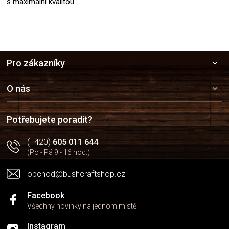
s maximální kvalitou.
Z
Pro zákazníky
á
p
a
O nás
t
í
Potřebujete poradit?
(+420)
605 011 644
(Po - Pá 9 - 16 hod.)
obchod@bushcraftshop.cz
Facebook
Všechny novinky na jednom místě
Instagram