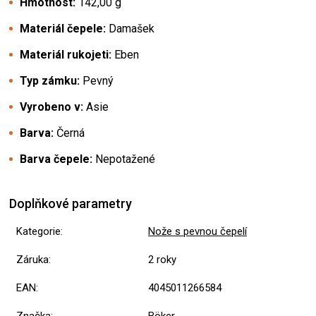
Hmotnost:
142,00 g
Materiál čepele:
Damašek
Materiál rukojeti:
Eben
Typ zámku:
Pevný
Vyrobeno v:
Asie
Barva:
Černá
Barva čepele:
Nepotažené
Doplňkové parametry
Kategorie
:
Nože s pevnou čepelí
Záruka
:
2 roky
EAN
:
4045011266584