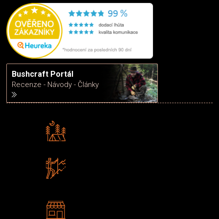
Bushcraft Portál
Recenze - Návody - Články
Rádi předáváme zkušenosti
Poradíme vám s výběrem
Zboží sami testujeme
U nás nekoupíte „zajíce v pytli“
2 kamenné prodejny
Navštivte nás v Praze a