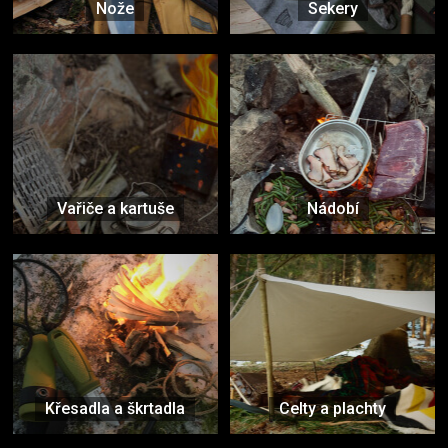
Nože
Sekery
Vařiče a kartuše
Nádobí
Křesadla a škrtadla
Celty a plachty