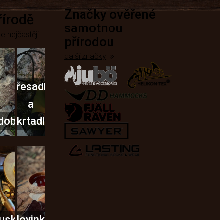
Značky ověřené
přírodě
samotnou
e nejčastěji
přírodou
další značky
Křesadla
a
dobí
škrtadla
usky
Novinky