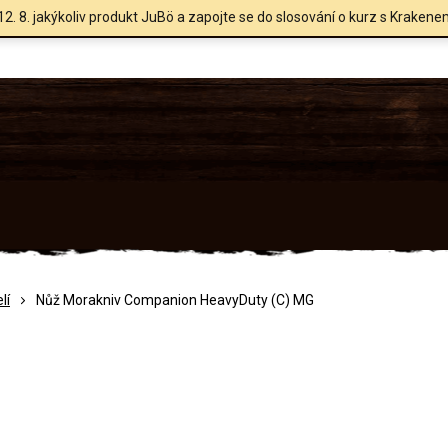
12. 8. jakýkoliv produkt JuBö a zapojte se do slosování o kurz s Krakene
lí
Nůž Morakniv Companion HeavyDuty (C) MG