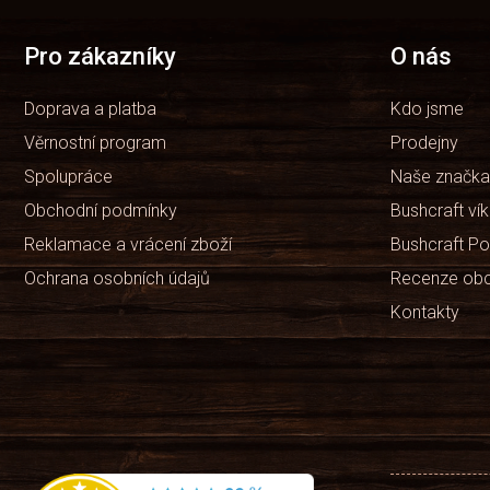
p
a
t
Pro zákazníky
O nás
í
Doprava a platba
Kdo jsme
Věrnostní program
Prodejny
Spolupráce
Naše značka
Obchodní podmínky
Bushcraft ví
Reklamace a vrácení zboží
Bushcraft Po
Ochrana osobních údajů
Recenze ob
Kontakty