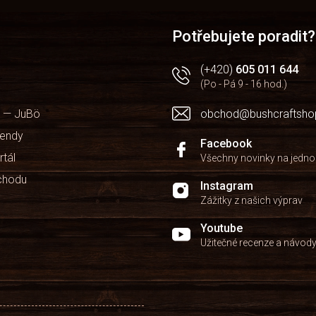
Potřebujete poradit?
(+420)
605 011 644
(Po - Pá 9 - 16 hod.)
 — JuBö
obchod@bushcraftsho
kendy
Facebook
rtál
Všechny novinky na jedn
chodu
Instagram
Zážitky z našich výprav
Youtube
Užitečné recenze a návod