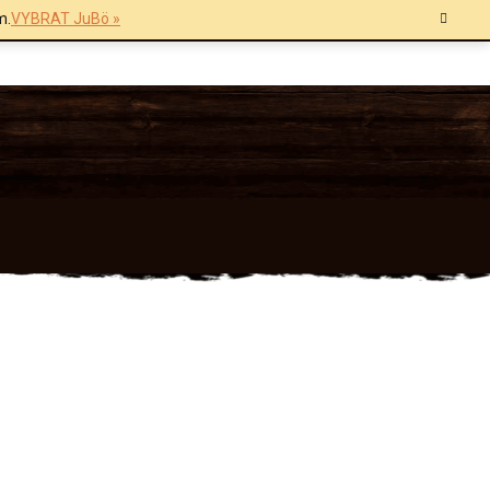
m.
VYBRAT JuBö »