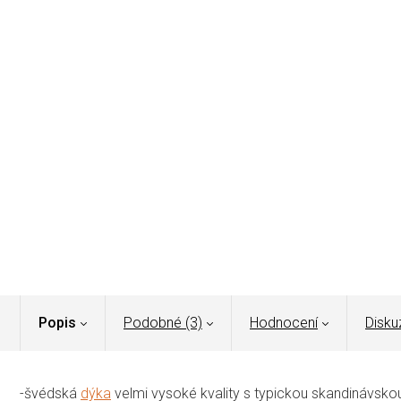
Popis
Podobné (3)
Hodnocení
Disku
-švédská
dýka
velmi vysoké kvality s typickou skandinávskou