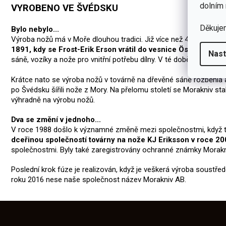
dolním 
VYROBENO VE ŠVÉDSKU
Děkuje
Bylo nebylo...
Výroba nožů má v Moře dlouhou tradici. Již více než 400 let vyrá
1891, kdy se Frost-Erik Erson vrátil do vesnice Östnor ve m
Nast
sáně, vozíky a nože pro vnitřní potřebu dílny. V té době bylo důle
Krátce nato se výroba nožů v továrně na dřevěné sáně rozběhla
po Švédsku šířili nože z Mory. Na přelomu století se Morakniv 
výhradně na výrobu nožů.
Dva se změní v jednoho...
V roce 1988 došlo k významné změně mezi společnostmi, když to
dceřinou společností továrny na nože KJ Eriksson v roce 2
společnostmi. Byly také zaregistrovány ochranné známky Morakn
Poslední krok fúze je realizován, když je veškerá výroba soustře
roku 2016 nese naše společnost název Morakniv AB.
Z
á