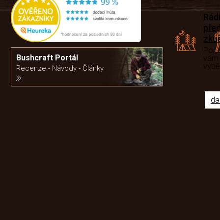
Rád
pře
zku
Por
Bushcraft Portál
vám
výb
Recenze - Návody - Články
da