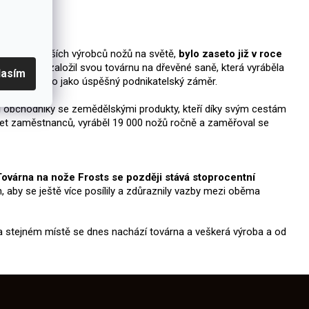
dním z největších výrobců nožů na světě,
bylo zaseto již v roce
émže roce založil svou továrnu na dřevěné saně, která vyráběla
lasím
ji se to ukázalo jako úspěšný podnikatelský záměr.
í obchodníky se zemědělskými produkty, kteří díky svým cestám
set zaměstnanců, vyráběl 19 000 nožů ročně a zaměřoval se
Továrna na nože Frosts se později stává stoprocentní
aby se ještě více posílily a zdůraznily vazby mezi oběma
 Na stejném místě se dnes nachází továrna a veškerá výroba a od