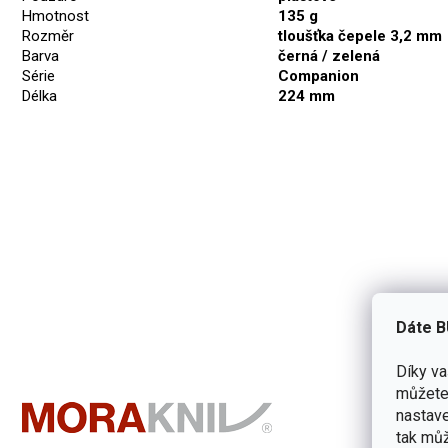
Hmotnost
135 g
Rozměr
tloušťka čepele 3,2 mm
Barva
černá / zelená
Série
Companion
Délka
224 mm
Dáte B
Díky v
můžete 
nastave
tak můž