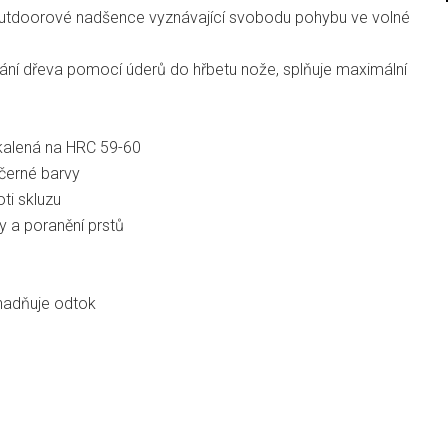
 outdoorové nadšence vyznávající svobodu pohybu ve volné
ípání dřeva pomocí úderů do hřbetu nože, splňuje maximální
a kalená na HRC 59-60
 černé barvy
ti skluzu
y a poranění prstů
nadňuje odtok