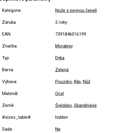
Kategorie
:
Nože s pevnou čepelí
Záruka
:
2 roky
EAN
:
7391846016199
Značka
:
Morakniv
Typ
:
Dýka
Barva
:
Zelená
Výbava
:
Pouzdro
,
Klip
,
Nůž
Materiál
:
Ocel
Země
:
Švédsko
,
Skandinávie
#sizes_table#
:
hidden
Sada
:
Ne