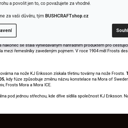
rohu a povolit jen to, co považujete za vhodné.
me za vaši důvěru, tým
BUSHCRAFTshop.cz
bíme ostré nože pro celý svět. Semínko toho, co se později stalo je
ěstě Mora
po čtyřech letech práce dřevorubce v Severní Americe. V t
avení
Souh
žité hospodařit se zdroji a zužitkovat zbylý materiál z výroby. Pozdě
 a nakonec se stala vyhledávaným náhradním produktem pro cestujíc
stala mezi řemeslníky zavedeným pojmem. V roce 1904 měl Frosts de
várna na nože KJ Eriksson získala třetinu továrny na nože Frosts.
005
, kdy fúze způsobuje změnu názvu konstelace na Mora of Sweden, 
iv, Frosts Mora a Mora ICE.
děna pod jednou střechou, kde dříve sídlila společnost KJ Eriksson.