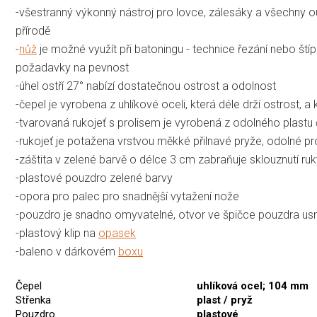
-všestranný výkonný nástroj pro lovce, zálesáky a všechny
přírodě
-
nůž
je možné využít při batoningu - technice řezání nebo št
požadavky na pevnost
-úhel ostří 27° nabízí dostatečnou ostrost a odolnost
-čepel je vyrobena z uhlíkové oceli, která déle drží ostrost, 
-tvarovaná rukojeť s prolisem je vyrobená z odolného plastu
-rukojeť je potažena vrstvou měkké přilnavé pryže, odolné pro
-záštita v zelené barvě o délce 3 cm zabraňuje sklouznutí ruk
-plastové pouzdro zelené barvy
-opora pro palec pro snadnější vytažení nože
-pouzdro je snadno omyvatelné, otvor ve špičce pouzdra us
-plastový klip na
opasek
-baleno v dárkovém
boxu
Čepel
uhlíková ocel; 104 mm
Střenka
plast / pryž
Pouzdro
plastové