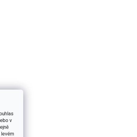
ouhlas
nebo v
tejně
v levém