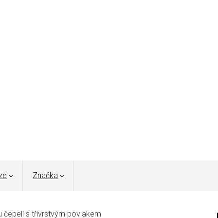
ze
Značka
 čepelí s třívrstvým povlakem