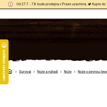
Přejít
Od 27.7. - 7.8. bude prodejna v Praze uzavřena. 🏕️ Kupte do 
na
obsah
Domů
Survival
Nože a nářadí
Nože
Nože s pevnou čepe