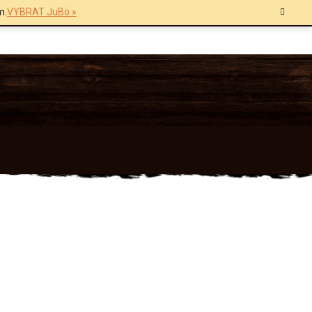
m.
VYBRAT JuBö »