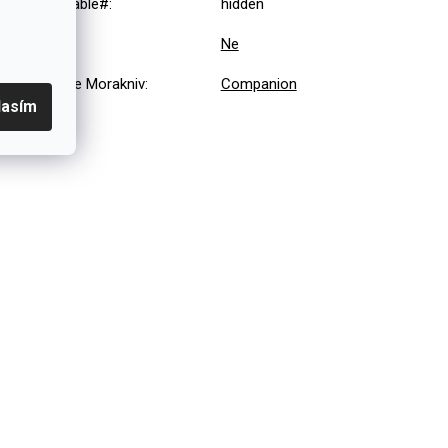
#sizes_table#
:
hidden
Sada
:
Ne
Serie nože Morakniv
:
Companion
lasím
ru cena vykon. Doporucuji oranzovou variantu, pokud
 ja. :D
vězdiček.