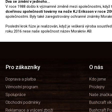
Dva se změní v jednoho...
V roce 1988 došlo k významné změně mezi společnostmi, když to
dceřinou společností továrny na nože KJ Eriksson v roce 2
společnostmi. Byly také zaregistrovány ochranné známky Morakn
Poslední krok fúze je realizován, když je veškerá výroba soustře
roku 2016 nese naše společnost název Morakniv AB.
Z
á
p
a
t
Pro zákazníky
O nás
í
Doprava a platba
Kdo jsme
Věrnostní program
Prodejny
Spolupráce
Naše značka
Obchodní podmínky
Bushcraft ví
Reklamace a vrácení zboží
Bushcraft Po