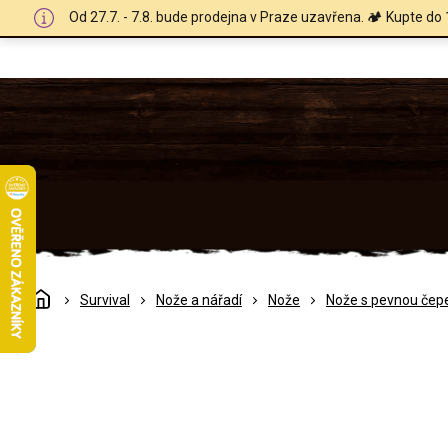
Přejít
Od 27.7. - 7.8. bude prodejna v Praze uzavřena. 🏕️ Kupte do 
na
obsah
Domů
Survival
Nože a nářadí
Nože
Nože s pevnou čepe