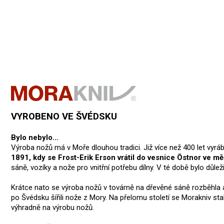
VYROBENO VE ŠVÉDSKU
Bylo nebylo...
Výroba nožů má v Moře dlouhou tradici. Již více než 400 let vyrá
1891, kdy se Frost-Erik Erson vrátil do vesnice Östnor ve m
sáně, vozíky a nože pro vnitřní potřebu dílny. V té době bylo důle
Krátce nato se výroba nožů v továrně na dřevěné sáně rozběhla
po Švédsku šířili nože z Mory. Na přelomu století se Morakniv 
výhradně na výrobu nožů.