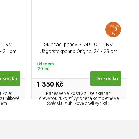
1 560 Kč
–13
%
THERM
Skládací pánev STABILOTHERM
 - 21 cm
Jägarstekpanna Original S4 - 28 cm
skladem
(20 ks)
 košíku
Do košíku
1 350 Kč
ukojetí
Pánev ve velikosti XXL se skládací
z uhlíkové
dřevěnou rukojetí vyrobena kompletně ve
em...
Švédsku z uhlíkové oceli vyniká...