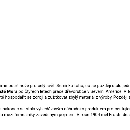
bíme ostré nože pro celý svět. Semínko toho, co se později stalo je
ěstě Mora
po čtyřech letech práce dřevorubce v Severní Americe. V t
žité hospodařit se zdroji a zužitkovat zbylý materiál z výroby. Pozdě
 a nakonec se stala vyhledávaným náhradním produktem pro cestujíc
stala mezi řemeslníky zavedeným pojmem. V roce 1904 měl Frosts de