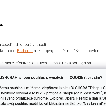
ol/
 čepelí a dlouhou životností
jako model
Bushcraft
a je spojený s uměním přežití a pobytem
í slouží efektivně ke snížení únavy a rizika poranění při
né za studena a kalené na HRC 57-58
USHCRAFTshopu souhlas s využíváním COOKIES, prosím?
 černé barvy
ašemu souhlasu, můžeme zlepšovat kvalitu BUSHCRAFTshopu.
S
kdykoliv odvolat a to buď v patičce e-shopu (dolní část webu), 
ti skluzu
ní svého prohlížeče (Chrome, Explorer, Opera, Firefox a další). S
ruky a poranění prstů
ete svůj souhlas modifikovat kliknutím na tlačítko "
Nastavení
" 