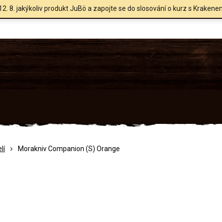
12. 8. jakýkoliv produkt JuBö a zapojte se do slosování o kurz s Krakene
lí
Morakniv Companion (S) Orange