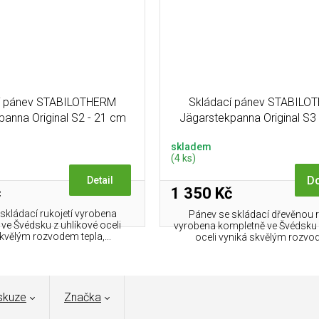
í pánev STABILOTHERM
Skládací pánev STABILO
panna Original S2 - 21 cm
Jägarstekpanna Original S3
skladem
(4 ks)
Do
Detail
č
1 350 Kč
skládací rukojetí vyrobena
Pánev se skládací dřevěnou r
ve Švédsku z uhlíkové oceli
vyrobena kompletně ve Švédsku 
kvělým rozvodem tepla,...
oceli vyniká skvělým rozvod
skuze
Značka