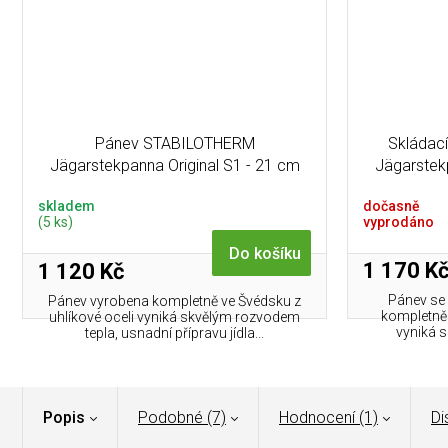
Pánev STABILOTHERM
Skládac
Jägarstekpanna Original S1 - 21 cm
Jägarstek
skladem
dočasně
(5 ks)
vyprodáno
Do košíku
1 170 K
1 120 Kč
Pánev se 
Pánev vyrobena kompletně ve Švédsku z
kompletně 
uhlíkové oceli vyniká skvělým rozvodem
vyniká s
tepla, usnadní přípravu jídla...
Popis
Podobné (7)
Hodnocení (1)
Di