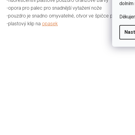
-fluorescentní plastové pouzdro oranžové barvy
dolním 
-opora pro palec pro snadnější vytažení nože
-pouzdro je snadno omyvatelné, otvor ve špičce pouzdra us
Děkuje
-plastový klip na
opasek
Nast
5,0
Průměrn
1 hodnocení
hodnoce
produkt
je
5
5,0
z
4
5
hvězdiče
3
2
1
Přidat hodnocení