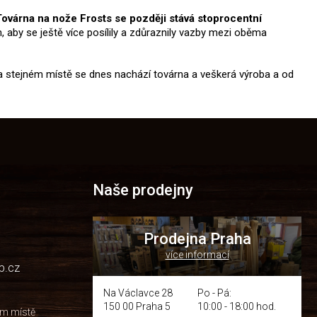
Továrna na nože Frosts se později stává stoprocentní
aby se ještě více posílily a zdůraznily vazby mezi oběma
 Na stejném místě se dnes nachází továrna a veškerá výroba a od
Naše prodejny
Prodejna Praha
více informací
p.cz
Na Václavce 28
Po - Pá:
150 00 Praha 5
10:00 - 18:00 hod.
om místě