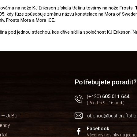
várna na nože KJ Eriksson získala třetinu továrny na nože Frosts.
005
, kdy fúze způsobuje změnu názvu konstelace na Mora of Sweden, 
iv, Frosts Mora a Mora ICE.
děna pod jednou střechou, kde dříve sídlila společnost KJ Eriksson.
Potřebujete poradit?
(+420)
605 011 644
(Po - Pá 9 - 16 hod.)
 — JuBö
obchod@bushcraftsho
kendy
Facebook
rtál
Všechny novinky na jedn