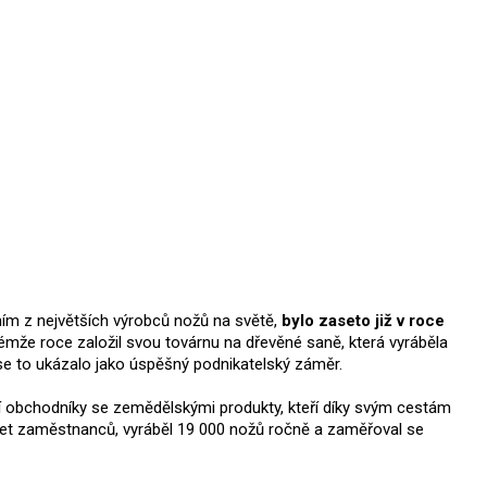
dním z největších výrobců nožů na světě,
bylo zaseto již v roce
émže roce založil svou továrnu na dřevěné saně, která vyráběla
ji se to ukázalo jako úspěšný podnikatelský záměr.
í obchodníky se zemědělskými produkty, kteří díky svým cestám
set zaměstnanců, vyráběl 19 000 nožů ročně a zaměřoval se