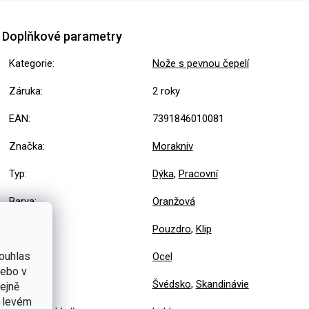
Doplňkové parametry
Kategorie
:
Nože s pevnou čepelí
Záruka
:
2 roky
EAN
:
7391846010081
Značka
:
Morakniv
Typ
:
Dýka
,
Pracovní
Barva
:
Oranžová
Výbava
:
Pouzdro
,
Klip
ouhlas
Materiál
:
Ocel
nebo v
Země
:
Švédsko
,
Skandinávie
tejně
v levém