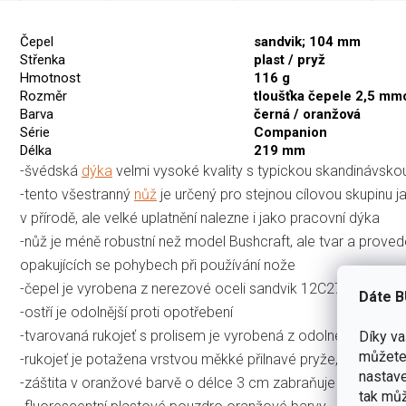
Čepel
sandvik; 104 mm
Střenka
plast / pryž
Hmotnost
116 g
Rozměr
tloušťka čepele 2,5 mm
Barva
černá / oranžová
Série
Companion
Délka
219 mm
-švédská
dýka
velmi vysoké kvality s typickou skandinávskou
-tento všestranný
nůž
je určený pro stejnou cílovou skupinu 
v přírodě, ale velké uplatnění nalezne i jako pracovní dýka
-nůž je méně robustní než model Bushcraft, ale tvar a proveden
opakujících se pohybech při používání nože
-čepel je vyrobena z nerezové oceli sandvik 12C27 válcova
Dáte B
-ostří je odolnější proti opotřebení
-tvarovaná rukojeť s prolisem je vyrobená z odolného plastu
Díky v
můžete 
-rukojeť je potažena vrstvou měkké přilnavé pryže, odolné pro
nastave
-záštita v oranžové barvě o délce 3 cm zabraňuje sklouznutí 
tak můž