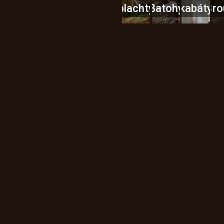
plachty
Batohy
kabáty
Bro
Instagram
h produktech na našem e-
údajů