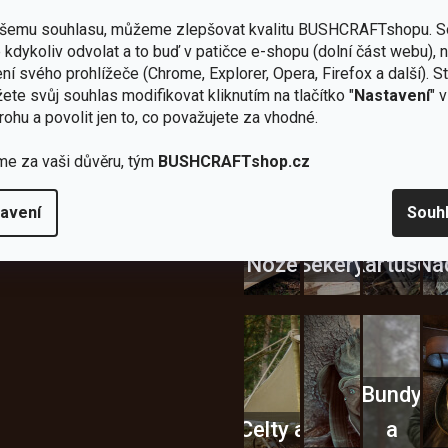
ašemu souhlasu, můžeme zlepšovat kvalitu BUSHCRAFTshopu.
S
Zboží
2
Vlastní
i
Užijte si to v 
kdykoliv odvolat a to buď v patičce e-shopu (dolní část webu), 
sami
kamenné
značka
dáváme
ní svého prohlížeče (Chrome, Explorer, Opera, Firefox a další). S
testujeme
prodejny
JuBö
Vybavení, na které spoléhát
šenosti
ete svůj souhlas modifikovat kliknutím na tlačítko "
Nastavení
" 
U nás
Navštivte
Poctivá
rohu a povolit jen to, co považujete za vhodné.
adíme
nekoupíte
nás v
ruční
 s
„zajíce v
Praze a
výroba
ěrem
pytli“
Šumperku
v ČR
me za vaši důvěru, tým
BUSHCRAFTshop.cz
Vařiče
lší skvělé výhody
avení
Souh
a
Nože
Sekery
kartuše
Ná
Bundy
Celty a
a