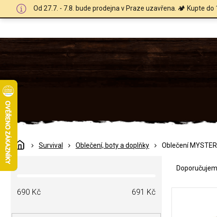
Přejít
Od 27.7. - 7.8. bude prodejna v Praze uzavřena. 🏕️ Kupte do 
na
obsah
Domů
Survival
Oblečení, boty a doplňky
Oblečení MYSTE
Ř
P
a
Doporučuje
o
z
s
e
V
t
690
Kč
691
Kč
n
ý
r
í
p
a