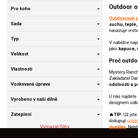
Outdoor o
Pro koho
Outdoorové o
Sada
suchu, teple,
navazuje vrst
Typ
V nabídce naj
jako
kapuce, 
Velikost
Proč outdo
Vlastnosti
Mystery Ranc
Zakladatel Dan
Voskovaná úprava
odolnosti a 
U nás najdete
Vyrobeno v naší dílně
designem odk
Zateplení
🔥TIP:
Už jste
dokupují
outd
Vymazat filtry
doplňky
. Nep
Z