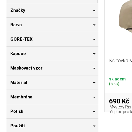
p
i
n
r
s
n
Značky
o
p
í
d
r
p
Barva
u
o
a
k
d
n
GORE-TEX
t
u
e
ů
k
l
Kapuce
t
Kšiltovka
ů
Maskovací vzor
skladem
Materiál
(5 ks)
Membrána
690 Kč
Mystery Ran
Potisk
čepice pro 
Použití