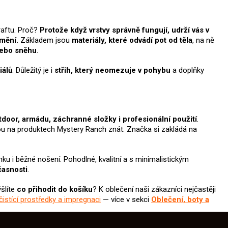
raftu. Proč?
Protože když vrstvy správně fungují, udrží vás v
změní.
Základem jsou
materiály, které odvádí pot od těla
, na ně
 nebo sněhu
.
iálů
. Důležitý je i
střih, který neomezuje v pohybu
a doplňky
door, armádu, záchranné složky i profesionální použití
.
sou na produktech Mystery Ranch znát. Značka si zakládá na
nku i běžné nošení. Pohodlné, kvalitní a s minimalistickým
časnosti
.
šlíte
co přihodit do košíku
? K oblečení naši zákazníci nejčastěji
čistící prostředky a impregnaci
— více v sekci
Oblečení, boty a