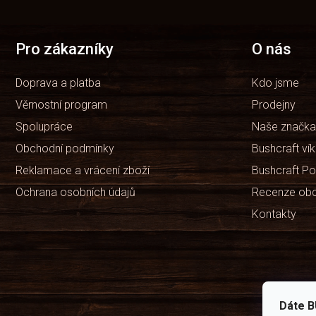
á
Položek k zobrazení:
2
p
a
t
Pro zákazníky
O nás
í
Doprava a platba
Kdo jsme
Věrnostní program
Prodejny
Spolupráce
Naše značka
Obchodní podmínky
Bushcraft ví
Reklamace a vrácení zboží
Bushcraft Po
Ochrana osobních údajů
Recenze ob
Kontakty
Dáte B