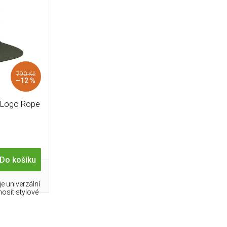
790 Kč
–12 %
 Logo Rope
Do košíku
e univerzální
osit stylové