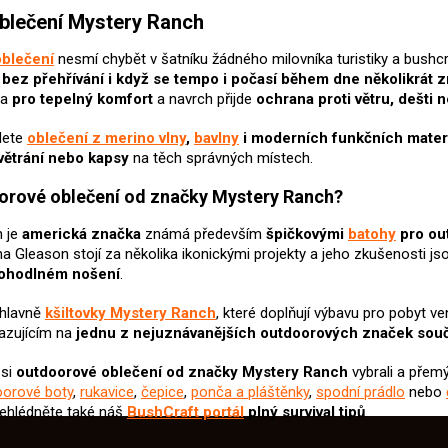
v
blečení Mystery Ranch
l
á
blečení
nesmí chybět v šatníku žádného milovníka turistiky a bushc
d
 bez přehřívání i když se tempo i počasí během dne několikrát 
a
va
pro tepelný komfort
a navrch přijde
ochrana proti větru, dešti
c
í
dete
oblečení z merino vlny
,
bavlny
i moderních funkčních mater
p
větrání nebo kapsy
na těch správných místech.
r
v
orové oblečení od značky Mystery Ranch?
k
y
h je
americká značka
známá především
špičkovými
batohy
pro out
v
ý
a Gleason stojí za několika ikonickými projekty a jeho zkušenosti j
p
pohodlném nošení
.
i
s
 hlavně
kšiltovky Mystery Ranch
, které doplňují výbavu pro pobyt ve
u
azujícím na
jednu z nejuznávanějších outdoorových značek sou
 si
outdoorové oblečení od značky Mystery Ranch
vybrali
a přemý
oorové boty
,
rukavice
,
čepice
,
ponča a pláštěnky
,
spodní prádlo
nebo
řehlédněte také náš
BushCraft portál
plný survival tipů
.