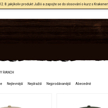
12. 8. jakýkoliv produkt JuBö a zapojte se do slosování o kurz s Krakene
RY RANCH
me
Nejlevnější
Nejdražší
Nejprodávanější
Abecedně