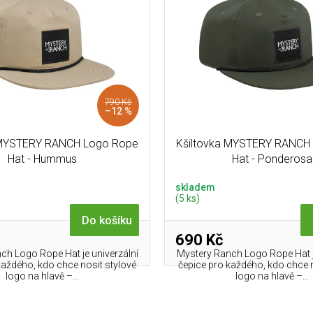
790 Kč
–12 %
 MYSTERY RANCH Logo Rope
Kšiltovka MYSTERY RANCH
Hat - Hummus
Hat - Ponderosa
skladem
(5 ks)
Do košíku
690 Kč
ch Logo Rope Hat je univerzální
Mystery Ranch Logo Rope Hat j
každého, kdo chce nosit stylové
čepice pro každého, kdo chce n
logo na hlavě –...
logo na hlavě –...
O