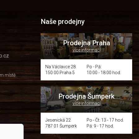
Naše prodejny
Prodejna Praha
více informací
p.cz
Na Václavce 28
Po - Pá:
150 00 Praha 5
10:00 - 18:00 hod.
om místě
Prodejna Šumperk
více informací
y
Jesenická 22
Po - Čt: 13 - 17 hod.
787 01 Šumperk
Pá: 9 - 17 hod.