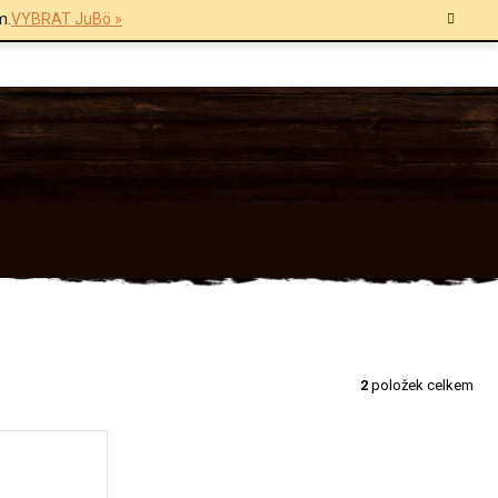
m.
VYBRAT JuBö »
2
položek celkem