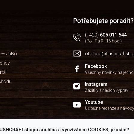
Potřebujete poradit?
(+420)
605 011 644
(Po - Pá 9 - 16 hod.)
 — JuBö
obchod@bushcraftsho
kendy
Facebook
rtál
Všechny novinky na jedn
chodu
Instagram
Zážitky z našich výprav
Youtube
Užitečné recenze a návod
USHCRAFTshopu souhlas s využíváním COOKIES, prosím?