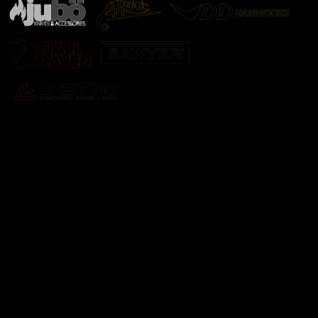
Odebírat newsletter
Vložte svůj e-mail a my vám budeme zasílat informace o
nových produktech na našem e-shopu.
E-mail
Vložením e-mailu souhlasíte s
podmínkami ochrany
osobních údajů