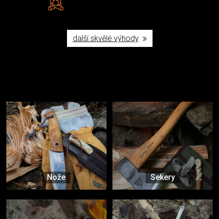
Poctivá ruční výroba v ČR
další skvělé výhody
Užijte si to v přírodě
Vybavení, na které spoléháte nejčastěji
Nože
Sekery