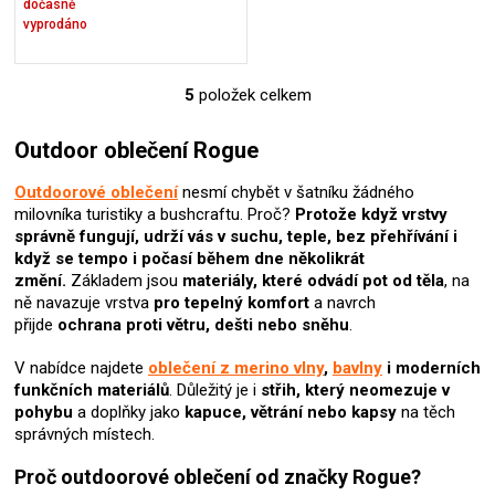
dočasně
vyprodáno
5
položek celkem
O
v
l
Outdoor oblečení Rogue
á
d
Outdoorové oblečení
nesmí chybět v šatníku žádného
a
milovníka turistiky a bushcraftu. Proč?
Protože když vrstvy
c
správně fungují, udrží vás v suchu, teple, bez přehřívání i
í
když se tempo i počasí během dne několikrát
p
změní.
Základem jsou
materiály, které odvádí pot od těla
, na
r
ně navazuje vrstva
pro tepelný komfort
a navrch
v
přijde
ochrana proti větru, dešti nebo sněhu
.
k
y
V nabídce najdete
oblečení z merino vlny
,
bavlny
i moderních
v
funkčních materiálů
. Důležitý je i
střih, který neomezuje v
ý
pohybu
a doplňky jako
kapuce, větrání nebo kapsy
na těch
p
správných místech.
i
s
Proč outdoorové oblečení od značky Rogue?
u