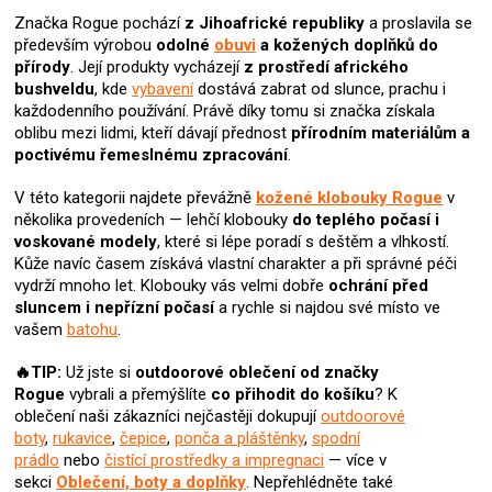
Značka Rogue pochází
z Jihoafrické republiky
a proslavila se
především výrobou
odolné
obuvi
a kožených doplňků do
přírody
. Její produkty vycházejí
z prostředí afrického
bushveldu
, kde
vybavení
dostává zabrat od slunce, prachu i
každodenního používání. Právě díky tomu si značka získala
oblibu mezi lidmi, kteří dávají přednost
přírodním materiálům a
poctivému řemeslnému zpracování
.
V této kategorii najdete převážně
kožené klobouky Rogue
v
několika provedeních — lehčí klobouky
do teplého počasí
i
voskované modely
, které si lépe poradí s deštěm a vlhkostí.
Kůže navíc časem získává vlastní charakter a při správné péči
vydrží mnoho let. Klobouky vás velmi dobře
ochrání před
sluncem i nepřízní počasí
a rychle si najdou své místo ve
vašem
batohu
.
🔥TIP:
Už jste si
outdoorové oblečení od značky
Rogue
vybrali
a přemýšlíte
co přihodit do košíku
? K
oblečení naši zákazníci nejčastěji dokupují
outdoorové
boty
,
rukavice
,
čepice
,
ponča a pláštěnky
,
spodní
prádlo
nebo
čistící prostředky a impregnaci
— více v
sekci
Oblečení, boty a doplňky
. Nepřehlédněte také