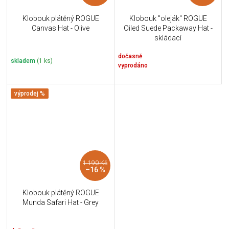
Klobouk plátěný ROGUE
Klobouk "oleják" ROGUE
Canvas Hat - Olive
Oiled Suede Packaway Hat -
skládací
dočasně
skladem
(1 ks)
vyprodáno
výprodej %
1 190 Kč
–16 %
Klobouk plátěný ROGUE
Munda Safari Hat - Grey