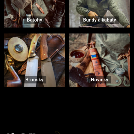
Batohy
Bundy a kabáty
Brousky
Novinky
Značky ověřené samotnou přírodou
další značky