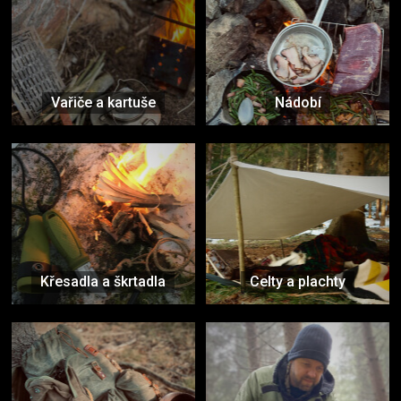
Vařiče a kartuše
Nádobí
Křesadla a škrtadla
Celty a plachty