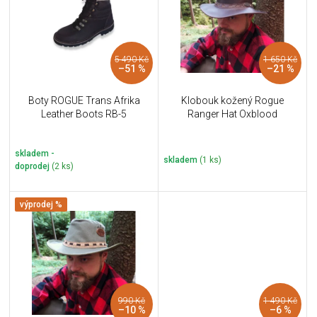
i
k
s
t
p
ů
r
5 490 Kč
1 650 Kč
o
–51 %
–21 %
d
u
Boty ROGUE Trans Afrika
Klobouk kožený Rogue
k
Leather Boots RB-5
Ranger Hat Oxblood
t
ů
skladem -
skladem
(1 ks)
doprodej
(2 ks)
výprodej %
990 Kč
1 490 Kč
–10 %
–6 %