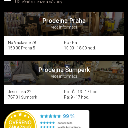
Užitečné recenze a návody
Prodejna Praha
více informací
Na Václavce 28
Po - Pá:
150 00 Praha 5
10:00 - 18:00 hod.
Prodejna Šumperk
více informací
Jesenická 22
Po - Čt: 13 - 17 hod.
787 01 Šumperk
Pá: 9 - 17 hod.