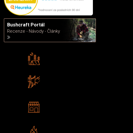
Bushcraft Portál
Recenze - Návody - Články
Rádi předáváme zkušenosti
Poradíme vám s výběrem
Zboží sami testujeme
U nás nekoupíte „zajíce v pytli“
2 kamenné prodejny
Navštivte nás v Praze a
Šumperku
Vlastní značka JuBö