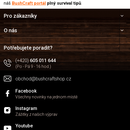
náš
BushCraft portál
plný survival tipů
.
Z
Pro zákazníky
á
p
a
O nás
t
í
Potřebujete poradit?
(+420)
605 011 644
(Po - Pá 9 - 16 hod.)
obchod@bushcraftshop.cz
Facebook
Všechny novinky na jednom místě
Instagram
Zážitky z našich výprav
Youtube