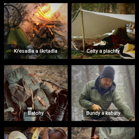
Křesadla a škrtadla
Celty a plachty
Batohy
Bundy a kabáty