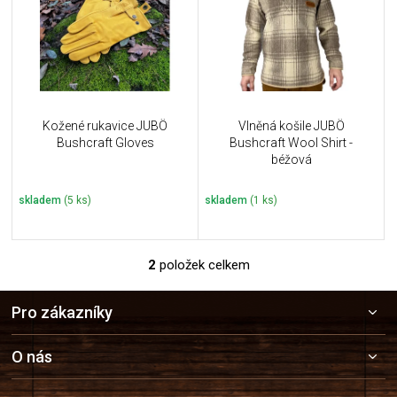
i
k
s
t
p
ů
r
o
d
u
Kožené rukavice JUBÖ
Vlněná košile JUBÖ
k
Bushcraft Gloves
Bushcraft Wool Shirt -
t
béžová
ů
skladem
(5 ks)
skladem
(1 ks)
2
položek celkem
O
v
Z
l
Pro zákazníky
á
á
p
d
a
a
O nás
c
t
í