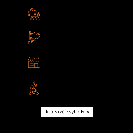
Rádi předáváme zkušenosti
Poradíme vám s výběrem
Zboží sami testujeme
U nás nekoupíte „zajíce v pytli“
2 kamenné prodejny
Navštivte nás v Praze a
Šumperku
Vlastní značka JuBö
Poctivá ruční výroba v ČR
další skvělé výhody