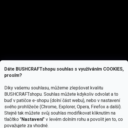
Dáte BUSHCRAFTshopu souhlas s využíváním COOKIES,
prosím?
Díky vašemu souhlasu, můžeme zlepšovat kvalitu
BUSHCRAFTshopu.
Souhlas můžete kdykoliv odvolat a to
buď v patičce e-shopu (dolní část webu), nebo v nastavení
svého prohlížeče (Chrome, Explorer, Opera, Firefox a další).
Stejně tak můžete svůj souhlas modifikovat kliknutím na
tlačítko "
Nastavení
" v levém dolním rohu a povolit jen to, co
Přihlásit se
považujete za vhodné.