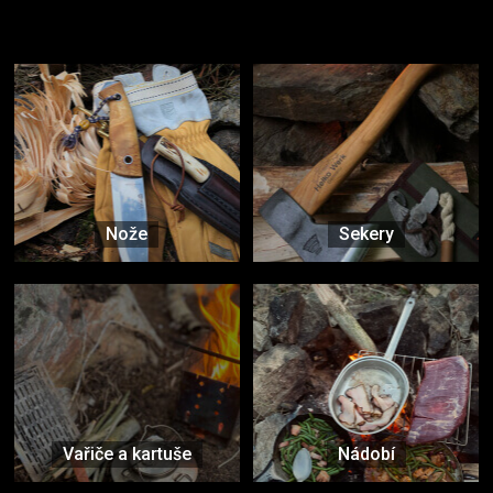
Užijte si to v přírodě
Vybavení, na které spoléháte nejčastěji
Nože
Sekery
Vařiče a kartuše
Nádobí