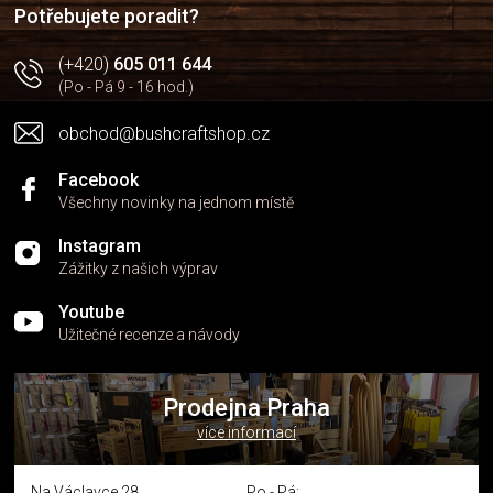
í
p
Potřebujete poradit?
r
v
(+420)
605 011 644
k
(Po - Pá 9 - 16 hod.)
y
v
obchod@bushcraftshop.cz
ý
p
i
Facebook
s
Všechny novinky na jednom místě
u
Instagram
Zážitky z našich výprav
Youtube
Užitečné recenze a návody
Prodejna Praha
více informací
Na Václavce 28
Po - Pá: