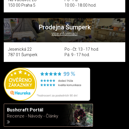
150 00 Praha 5
10:00 - 18:00 hod.
Prodejna Šumperk
více informací
Jesenická 22
Po - Čt: 13 - 17 hod.
787 01 Šumperk
Pá: 9 - 17 hod.
Bushcraft Portál
Recenze - Návody - Články