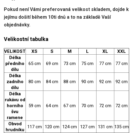
Pokud není Vámi preferovaná velikost skladem, dojde k
jejímu došití během 10ti dnů a to na základě Vaší
objednávky.
Velikostní tabulka
VELIKOST
XS
S
M
L
XL
XXL
Délka
předního
65 cm
69 cm
73 cm
75 cm
77 cm
77 cm
dílu
Délka
zadního
80 cm
84 cm
88 cm
90 cm
92 cm
92 cm
dílu
Délka
rukávu od
horního
59 cm
64 cm
67 cm
70 cm
72 cm
72 cm
švu
ramene
Obvod
117 cm
120 cm
124 cm
127 cm
131 cm
135 cm
hrudníku