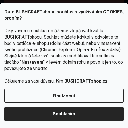
Návody
Dáte BUSHCRAFTshopu souhlas s využíváním COOKIES,
prosím?
navštívit Bushcraft Portál
Díky vašemu souhlasu, můžeme zlepšovat kvalitu
BUSHCRAFTshopu.
Souhlas můžete kdykoliv odvolat a to
buď v patičce e-shopu (dolní část webu), nebo v nastavení
svého prohlížeče (Chrome, Explorer, Opera, Firefox a další).
Stejně tak můžete svůj souhlas modifikovat kliknutím na
tlačítko "
Nastavení
" v levém dolním rohu a povolit jen to, co
považujete za vhodné.
Děkujeme za vaši důvěru, tým
BUSHCRAFTshop.cz
Nastavení
Od 27.7. - 7.8. bude prodejna v Praze uzavřena.
🏕️ Kupte do 12. 8. jakýkoliv produkt JuBö a
zapojte se do slosování o kurz s
Souhlasím
Krakenem.
VYBRAT JuBö »