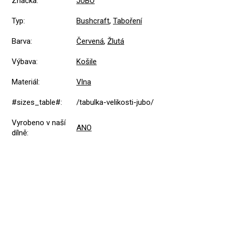
Značka
:
JUBÖ
Typ
:
Bushcraft
,
Taboření
Barva
:
Červená
,
Žlutá
Výbava
:
Košile
Materiál
:
Vlna
#sizes_table#
:
/tabulka-velikosti-jubo/
Vyrobeno v naší
ANO
dílně
: