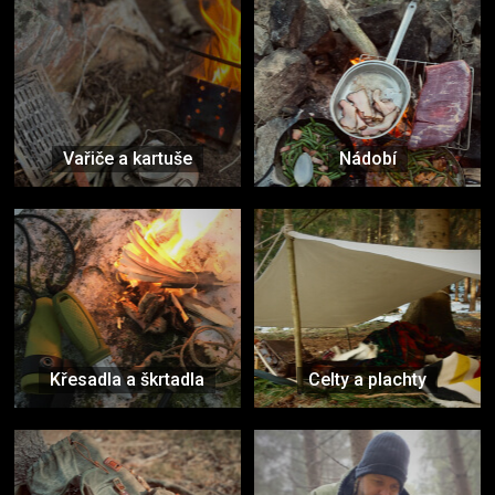
Vařiče a kartuše
Nádobí
Křesadla a škrtadla
Celty a plachty