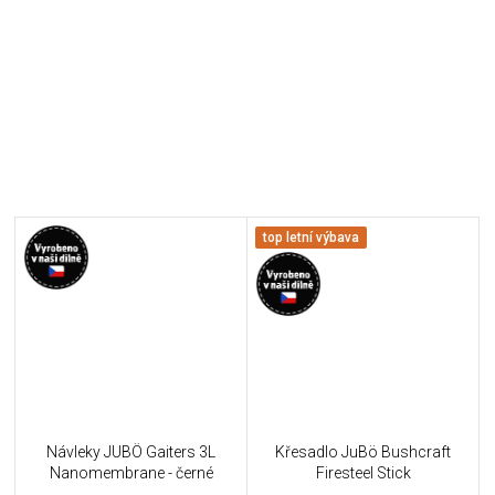
top letní výbava
Návleky JUBÖ Gaiters 3L
Křesadlo JuBö Bushcraft
Nanomembrane - černé
Firesteel Stick