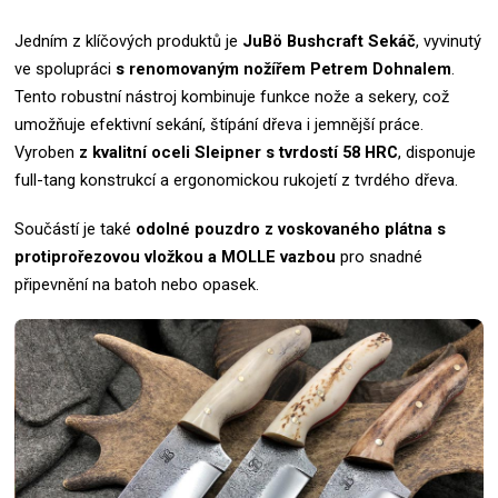
Jedním z klíčových produktů je
JuBö Bushcraft Sekáč
, vyvinutý
ve spolupráci
s renomovaným nožířem Petrem Dohnalem
.
Tento robustní nástroj kombinuje funkce nože a sekery, což
umožňuje efektivní sekání, štípání dřeva i jemnější práce.
Vyroben
z kvalitní oceli Sleipner s tvrdostí 58 HRC
, disponuje
full-tang konstrukcí a ergonomickou rukojetí z tvrdého dřeva.
Součástí je také
odolné pouzdro z voskovaného plátna s
protiprořezovou vložkou a MOLLE vazbou
pro snadné
připevnění na batoh nebo opasek.