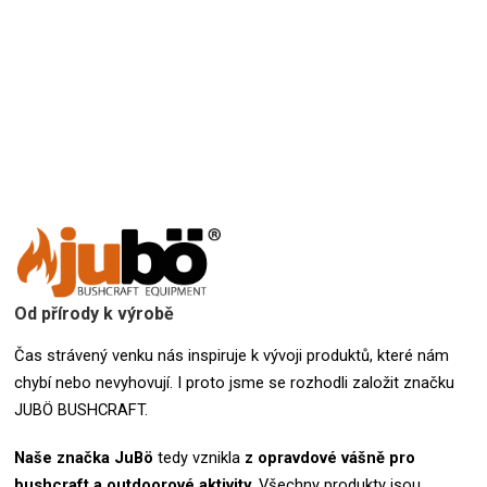
Přidat hodnocení
Od přírody k výrobě
Čas strávený venku nás inspiruje k vývoji produktů, které nám
chybí nebo nevyhovují. I proto jsme se rozhodli založit značku
JUBÖ BUSHCRAFT.
Naše značka
JuBö
tedy vznikla
z opravdové vášně pro
bushcraft a outdoorové aktivity
.
Všechny produkty jsou