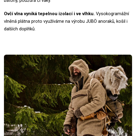
batohy, pouzdra či vaky.
Ovčí vlna vyniká tepelnou izolací i ve vlhku.
Vysokogramážní
vlněná plátna proto využíváme na výrobu JUBÖ anoraků, košil i
dalších doplňků.