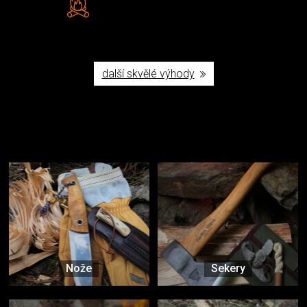
Poctivá ruční výroba v ČR
další skvělé výhody
Užijte si to v přírodě
Vybavení, na které spoléháte nejčastěji
Nože
Sekery