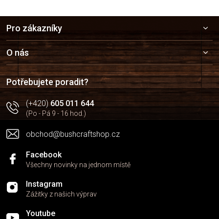
Z
Pro zákazníky
á
p
a
O nás
t
í
Potřebujete poradit?
(+420)
605 011 644
(Po - Pá 9 - 16 hod.)
obchod@bushcraftshop.cz
Facebook
Všechny novinky na jednom místě
Instagram
Zážitky z našich výprav
Youtube