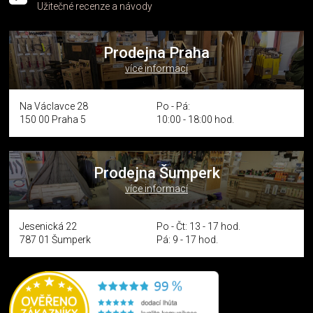
Užitečné recenze a návody
Prodejna Praha
více informací
Na Václavce 28
Po - Pá:
150 00 Praha 5
10:00 - 18:00 hod.
Prodejna Šumperk
více informací
Jesenická 22
Po - Čt: 13 - 17 hod.
787 01 Šumperk
Pá: 9 - 17 hod.