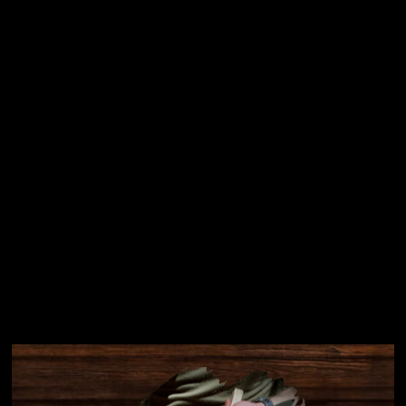
Vložením e-mailu souhlasíte s
podmínkami ochrany
osobních údajů
Přihlásit se
Instagram