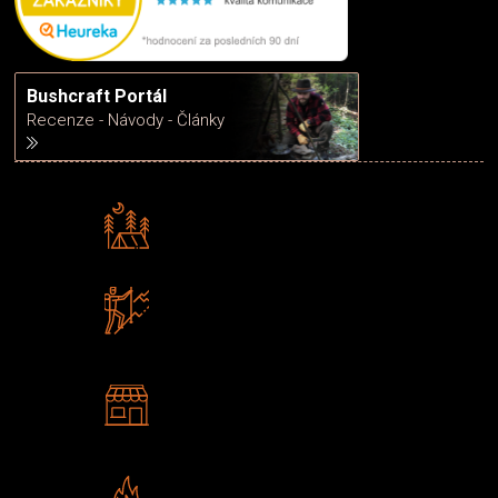
Bushcraft Portál
Recenze - Návody - Články
Rádi předáváme zkušenosti
Poradíme vám s výběrem
Zboží sami testujeme
U nás nekoupíte „zajíce v pytli“
2 kamenné prodejny
Navštivte nás v Praze a
Šumperku
Vlastní značka JuBö