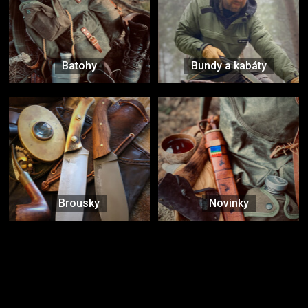
Batohy
Bundy a kabáty
Brousky
Novinky
Značky ověřené samotnou přírodou
další značky