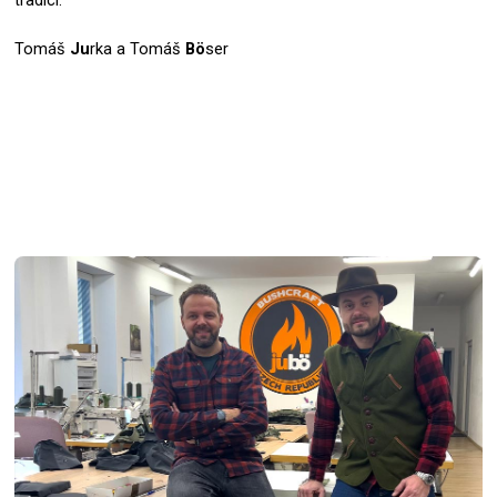
tradici.
Tomáš
Ju
rka a Tomáš
Bö
ser