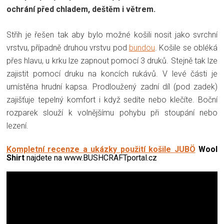
ochrání před chladem, deštěm i větrem.
Střih je řešen tak aby bylo možné košili nosit jako svrchní
vrstvu, případně druhou vrstvu pod
bundou
. Košile se obléká
přes hlavu, u krku lze zapnout pomocí 3 druků. Stejně tak lze
zajistit pomocí druku na koncích rukávů. V levé části je
umístěna hrudní kapsa. Prodloužený zadní díl (pod zadek)
zajišťuje tepelný komfort i když sedíte nebo klečíte. Boční
rozparek slouží k volnějšímu pohybu při stoupání nebo
lezení.
Kompletní recenze a ukázky použití košile
JUBÖ
Wool
Shirt
najdete na www.BUSHCRAFTportal.cz