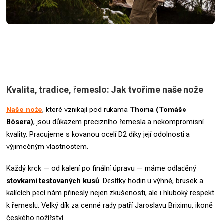
Kvalita, tradice, řemeslo: Jak tvoříme naše nože
Naše nože
, které vznikají pod rukama
Thoma (Tomáše
Bösera)
, jsou důkazem precizního řemesla a nekompromisní
kvality. Pracujeme s kovanou ocelí D2 díky její odolnosti a
výjimečným vlastnostem.
Každý krok — od kalení po finální úpravu — máme odladěný
stovkami testovaných kusů
. Desítky hodin u výhně, brusek a
kalících pecí nám přinesly nejen zkušenosti, ale i hluboký respekt
k řemeslu.
Velký dík za cenné rady patří Jaroslavu Briximu, ikoně
českého nožířství.