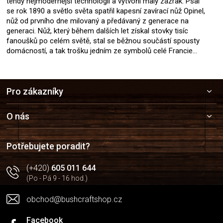
tehdy nejmodernější technologii a vytvořil malý zázrak. Psal
se rok 1890 a světlo světa spatřil kapesní zavírací nůž Opinel,
nůž od prvního dne milovaný a předávaný z generace na
generaci. Nůž, který během dalších let získal stovky tisíc
fanoušků po celém světě, stal se běžnou součástí spousty
domácností, a tak trošku jedním ze symbolů celé Francie…
Z
Pro zákazníky
á
p
a
O nás
t
í
Potřebujete poradit?
(+420)
605 011 644
(Po - Pá 9 - 16 hod.)
obchod@bushcraftshop.cz
Facebook