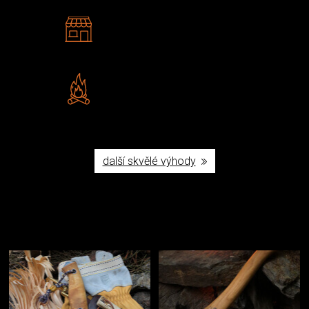
2 kamenné prodejny
Navštivte nás v Praze a
Šumperku
Vlastní značka JuBö
Poctivá ruční výroba v ČR
další skvělé výhody
Užijte si to v přírodě
Vybavení, na které spoléháte nejčastěji