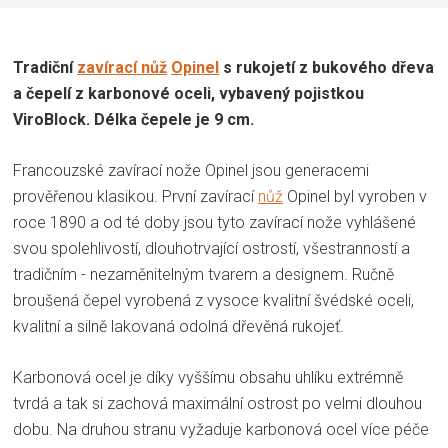
Tradiční
zavírací nůž
Opinel
s rukojetí z bukového dřeva
a čepelí z karbonové oceli, vybavený pojistkou
ViroBlock. Délka čepele je 9 cm.
Francouzské zavírací nože Opinel jsou generacemi
prověřenou klasikou. První zavírací
nůž
Opinel byl vyroben v
roce 1890 a od té doby jsou tyto zavírací nože vyhlášené
svou spolehlivostí, dlouhotrvající ostrostí, všestranností a
tradičním - nezaměnitelným tvarem a designem. Ručně
broušená čepel vyrobená z vysoce kvalitní švédské oceli,
kvalitní a silně lakovaná odolná dřevěná rukojeť.
Karbonová ocel je díky vyššímu obsahu uhlíku extrémně
tvrdá a tak si zachová maximální ostrost po velmi dlouhou
dobu. Na druhou stranu vyžaduje karbonová ocel více péče