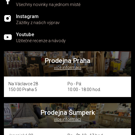
Všechny novinky na jednom místě
Instagram
Zážitky z našich výprav
Youtube
Užitečné recenze a návody
Prodejna Praha
více informací
Na Václavce 28
Po - Pá:
150 00 Praha 5
10:00 - 18:00 hod.
Prodejna Šumperk
více informací