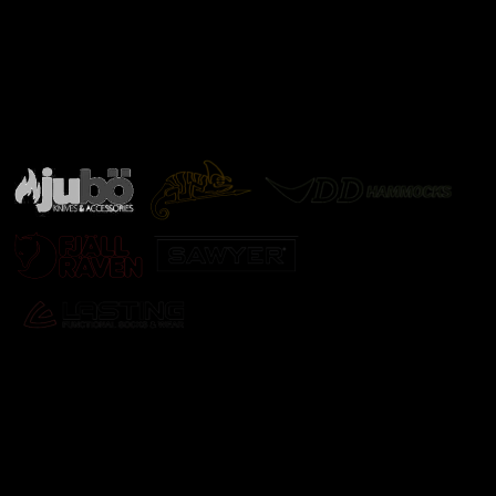
Značky ověřené samotnou přírodou
další značky
Odebírat newsletter