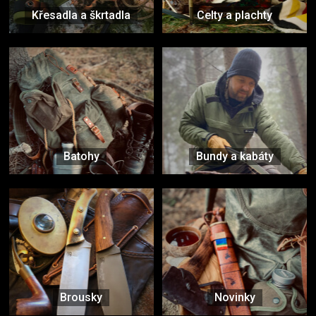
Křesadla a škrtadla
Celty a plachty
Batohy
Bundy a kabáty
Brousky
Novinky