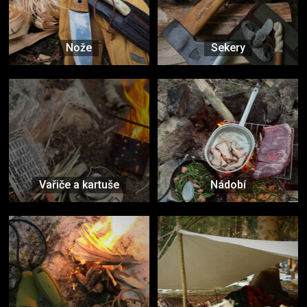
Nože
Sekery
Vařiče a kartuše
Nádobí