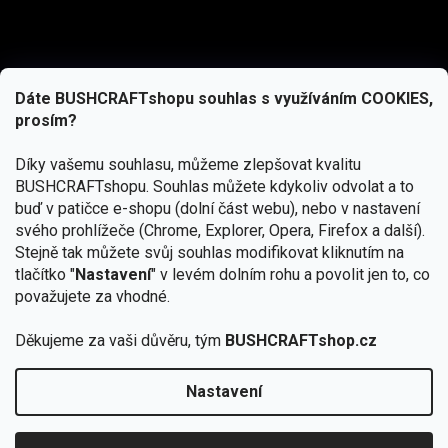
Dáte BUSHCRAFTshopu souhlas s využíváním COOKIES,
prosím?
Díky vašemu souhlasu, můžeme zlepšovat kvalitu
BUSHCRAFTshopu.
Souhlas můžete kdykoliv odvolat a to
buď v patičce e-shopu (dolní část webu), nebo v nastavení
svého prohlížeče (Chrome, Explorer, Opera, Firefox a další).
Stejně tak můžete svůj souhlas modifikovat kliknutím na
tlačítko "
Nastavení
" v levém dolním rohu a povolit jen to, co
Přihlásit se
považujete za vhodné.
Vložením e-mailu souhlasíte s
podmínkami ochrany osobních údajů
Děkujeme za vaši důvěru, tým
BUSHCRAFTshop.cz
Nastavení
Od 27.7. - 7.8. bude prodejna v Praze uzavřena.
Copyright 2026
BUSHCRAFTshop.cz
. Všechna práva
🏕️ Kupte do 12. 8. jakýkoliv produkt JuBö a
vyhrazena.
Upravit nastavení cookies
zapojte se do slosování o kurz s