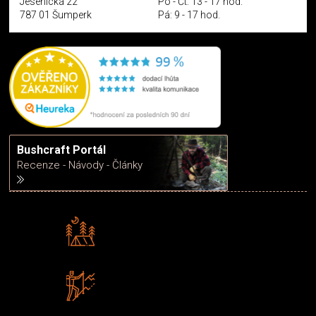
Jesenická 22
Po - Čt: 13 - 17 hod.
787 01 Šumperk
Pá: 9 - 17 hod.
Bushcraft Portál
Recenze - Návody - Články
Rádi předáváme zkušenosti
Poradíme vám s výběrem
Zboží sami testujeme
U nás nekoupíte „zajíce v pytli“