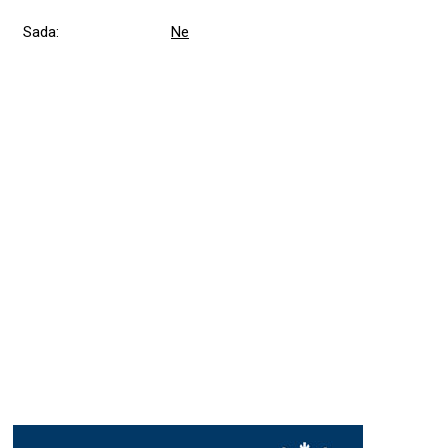
Sada
:
Ne
Přidat hodnocení