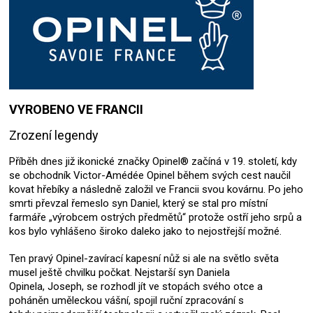
VYROBENO VE FRANCII
Zrození legendy
Příběh dnes již ikonické značky Opinel® začíná v 19. století, kdy
se obchodník Victor-Amédée Opinel během svých cest naučil
kovat hřebíky a následně založil ve Francii svou kovárnu. Po jeho
smrti převzal řemeslo syn Daniel, který se stal pro místní
farmáře „výrobcem ostrých předmětů“ protože ostří jeho srpů a
kos bylo vyhlášeno široko daleko jako to nejostřejší možné.
Ten pravý Opinel-zavírací kapesní nůž si ale na světlo světa
musel ještě chvilku počkat. Nejstarší syn Daniela
Opinela, Joseph, se rozhodl jít ve stopách svého otce a
poháněn uměleckou vášní, spojil ruční zpracování s