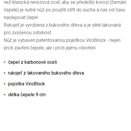
než klasická nerezová ocel, aby se předešlo korozi (černání
čepele) je nutné nůž po použití otřít do sucha a čas od času
naolejovat čepel.
Rukojeť je vyrobena z bukového dřeva a je silně lakovaná
pro zvýšenou odolnost.
Nůž je vybaven patentovanou pojistkou ViroBlock - nejen
proti zavření čepele, ale i proti jejímu otevření.
čepel z karbonové oceli
rukojeť z lakovaného bukového dřeva
pojistka ViroBlock
délka čepele 9 cm