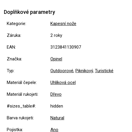
Doplňkové parametry
Kategorie
:
Kapesní nože
Záruka
:
2 roky
EAN
:
3123841130907
Značka
:
Opinel
Typ
:
Outdoorové
,
Piknikový
,
Turistické
Materiál čepele
:
Uhlíková ocel
Materiál rukojeti
:
Dřevo
#sizes_table#
:
hidden
Barva rukojeti
:
Natural
Pojistka
:
Ano