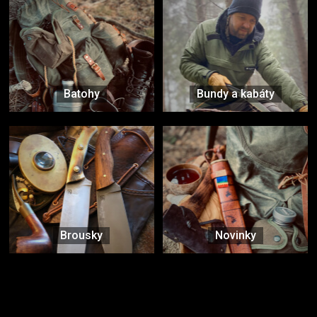
Batohy
Bundy a kabáty
Brousky
Novinky