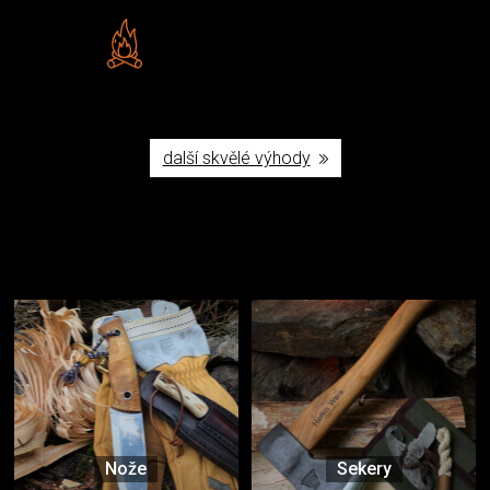
Vlastní značka JuBö
Poctivá ruční výroba v ČR
další skvělé výhody
Užijte si to v přírodě
Vybavení, na které spoléháte nejčastěji
Nože
Sekery