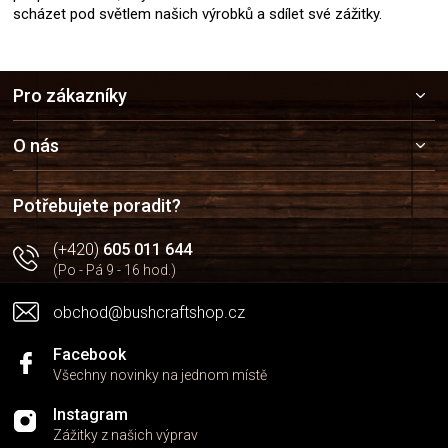
scházet pod světlem našich výrobků a sdílet své zážitky.
Z
Pro zákazníky
á
p
a
O nás
t
í
Potřebujete poradit?
(+420)
605 011 644
(Po - Pá 9 - 16 hod.)
obchod@bushcraftshop.cz
Facebook
Všechny novinky na jednom místě
Instagram
Zážitky z našich výprav