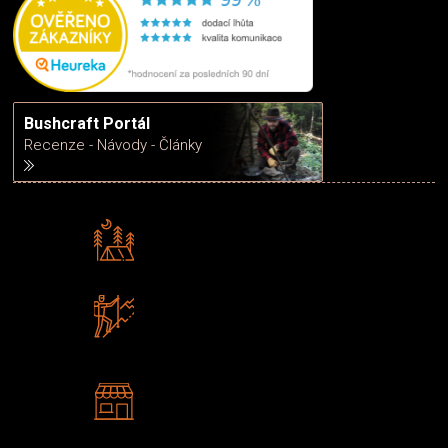
Bushcraft Portál
Recenze - Návody - Články
Rádi předáváme zkušenosti
Poradíme vám s výběrem
Zboží sami testujeme
U nás nekoupíte „zajíce v pytli“
2 kamenné prodejny
Navštivte nás v Praze a
Šumperku