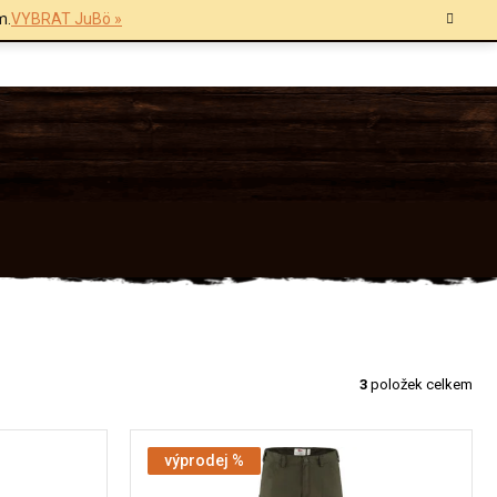
m.
VYBRAT JuBö »
3
položek celkem
výprodej %