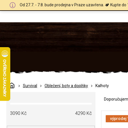
Přejít
Od 27.7. - 7.8. bude prodejna v Praze uzavřena. 🏕️ Kupte do 
na
obsah
Domů
Survival
Oblečení, boty a doplňky
Kalhoty
Ř
P
a
Doporučuje
o
z
s
e
V
t
3090
Kč
4290
Kč
n
ý
výprodej
r
í
p
a