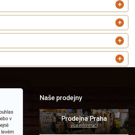
Naše prodejny
ouhlas
Prodejna Praha
nebo v
tejně
více informací
p.cz
v levém