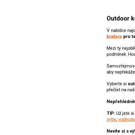
Outdoor k
V nabídce naj
kraťasy
pro t
Mezi ty nejobl
podmínek. Hod
Samozřejmost
aby nepřekážel
Vyberte si
ou
přečíst na na
Nepřehlédnět
TIP:
Už jste s
pytle
,
voděodo
Nevíte si s 