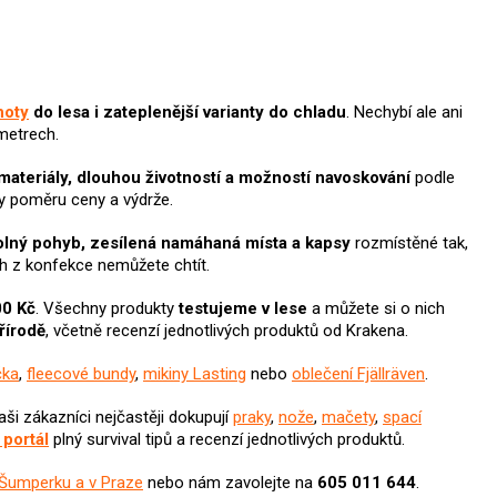
hoty
do lesa i zateplenější varianty do chladu
. Nechybí ale ani
metrech.
materiály, dlouhou životností a možností navoskování
podle
íky poměru ceny a výdrže.
volný pohyb, zesílená namáhaná místa a kapsy
rozmístěné tak,
h z konfekce nemůžete chtít.
00 Kč
. Všechny produkty
testujeme v lese
a můžete si o nich
přírodě
, včetně recenzí jednotlivých produktů od Krakena.
čka
,
fleecové bundy
,
mikiny Lasting
nebo
oblečení Fjällräven
.
aši zákazníci nejčastěji dokupují
praky
,
nože
,
mačety
,
spací
 portál
plný survival tipů a recenzí jednotlivých produktů.
 Šumperku a v Praze
nebo nám zavolejte na
605 011 644
.