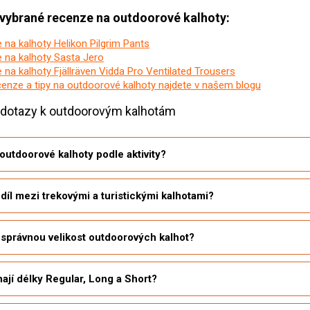
 vybrané recenze na outdoorové kalhoty:
na kalhoty Helikon Pilgrim Pants
 na kalhoty Sasta Jero
na kalhoty Fjällräven Vidda Pro Ventilated Trousers
cenze a tipy na outdoorové kalhoty najdete v našem blogu
 dotazy k outdoorovým kalhotám
 outdoorové kalhoty podle aktivity?
zdíl mezi trekovými a turistickými kalhotami?
 správnou velikost outdoorových kalhot?
jí délky Regular, Long a Short?