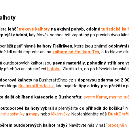
O
v
alhoty
l
á
dete
lehčí
trekové kalhoty
na aktivní pohyb, odolné
turistické kal
d
eplejší období
, kdy člověk nechce být zapařený po prvních dvou kilo
a
c
íbenější patří hlavně
kalhoty Fjällräven
, které jsou známé
odolnými 
í
p
ně lidí nedá dopustit ani na
kalhoty od Helikon-Tex
, a to hlavně d
r
v
í outdoorových kalhot jsou
pevné materiály, pohodlný střih pro 
k
y při chůzi ani při nošení
batohu
. Zkrátka to, co po běžných kouskác
y
v
tdoorové
kalhoty
na BushcraftShop.cz s
dopravou zdarma od 2 0
ý
šem blogu
BushcraftPortal.cz
, kde najdete
tipy a triky pro přežití v 
p
i
e další oblíbené kategorie z Bushcraftu:
svetry Kama
,
merino tri
s
u
i
outdoorové kalhoty vybrali
a přemýšlíte
co přihodit do košíku
? N
lné zápisníky
a
mapy
nebo
lékárničky
. Nepřehlédněte náš
BushCraft
výběrem outdoorových kalhot rady?
Navštivte nás v naší
prodejně v