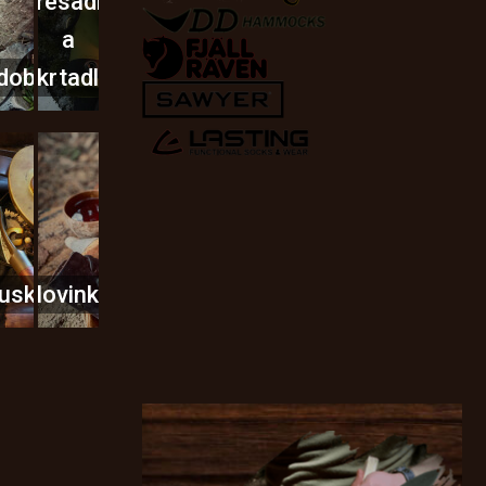
Křesadla
a
dobí
škrtadla
usky
Novinky