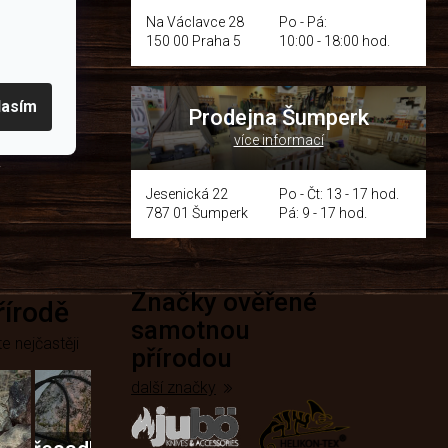
Na Václavce 28
Po - Pá:
150 00 Praha 5
10:00 - 18:00 hod.
om místě
lasím
Prodejna Šumperk
více informací
y
Jesenická 22
Po - Čt: 13 - 17 hod.
787 01 Šumperk
Pá: 9 - 17 hod.
Značky ověřené
přírodě
samotnou
e nejčastěji
přírodou
další značky