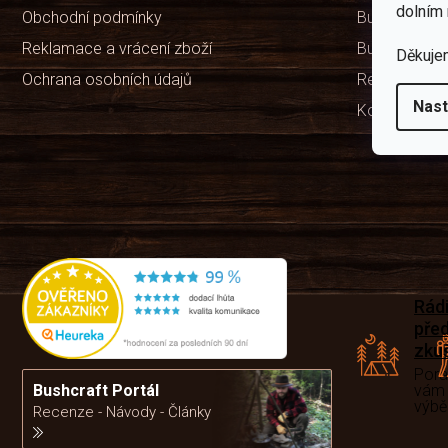
dolním 
Obchodní podmínky
Bushcraft ví
Reklamace a vrácení zboží
Bushcraft Po
Děkuje
Ochrana osobních údajů
Recenze ob
Nast
Kontakty
Rád
pře
zku
Por
vám
Bushcraft Portál
výb
Recenze - Návody - Články