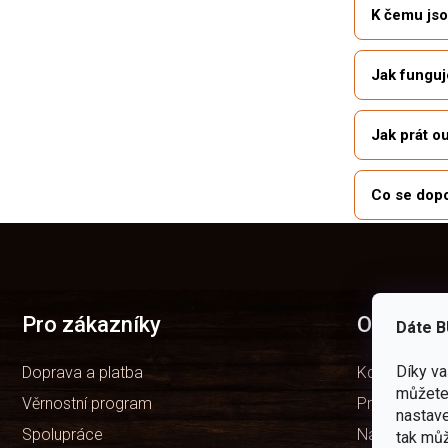
K čemu jso
Jak funguj
Jak prát o
Co se dopo
Z
á
p
a
t
Pro zákazníky
O nás
Dáte B
í
Díky v
Doprava a platba
Kdo jsme
můžete 
Věrnostní program
Prodejny
nastave
Spolupráce
Naše značka
tak můž