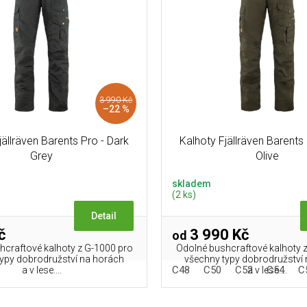
3 990 Kč
–22 %
jällräven Barents Pro - Dark
Kalhoty Fjällräven Barents
Grey
Olive
skladem
(2 ks)
Detail
č
3 990 Kč
od
hcraftové kalhoty z G-1000 pro
Odolné bushcraftové kalhoty 
typy dobrodružství na horách
všechny typy dobrodružství
C48
C50
C52
C54
C
a v lese....
a v lese....