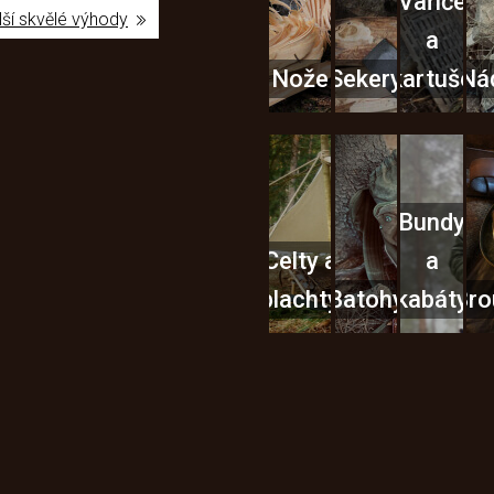
Vařiče
lší skvělé výhody
a
Nože
Sekery
kartuše
Ná
Bundy
Celty a
a
plachty
Batohy
kabáty
Bro
Instagram
h produktech na našem e-