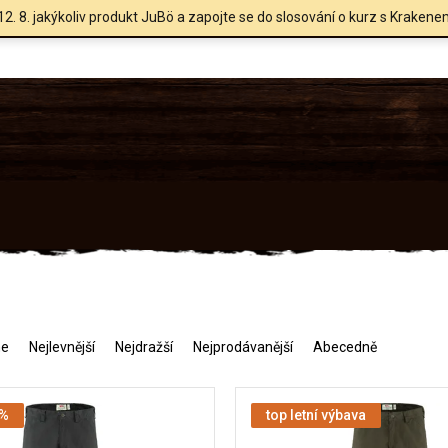
12. 8. jakýkoliv produkt JuBö a zapojte se do slosování o kurz s Krakene
me
Nejlevnější
Nejdražší
Nejprodávanější
Abecedně
 %
top letní výbava