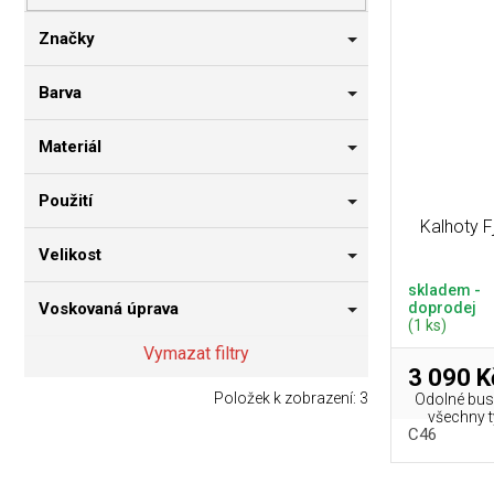
p
i
n
r
s
n
Značky
o
p
í
d
r
p
Barva
u
o
a
k
d
n
Materiál
t
u
e
ů
k
l
Použití
t
Kalhoty F
ů
Velikost
skladem -
doprodej
Voskovaná úprava
(1 ks)
Vymazat filtry
3 090 K
Položek k zobrazení:
3
Odolné bus
všechny 
C46