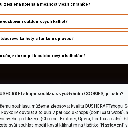
u zesílená kolena a možnost vložit chrániče?
e voskování outdoorových kalhot?
utdoorové kalhoty s funkční úpravou?
ručuje dokoupit k outdoorovým kalhotám?
Potřebujete poradit?
USHCRAFTshopu souhlas s využíváním COOKIES, prosím?
(+420)
605 011 644
ašemu souhlasu, můžeme zlepšovat kvalitu BUSHCRAFTshopu.
S
(Po - Pá 9 - 16 hod.)
kdykoliv odvolat a to buď v patičce e-shopu (dolní část webu), 
ní svého prohlížeče (Chrome, Explorer, Opera, Firefox a další). S
 — JuBö
obchod@bushcraftsho
ete svůj souhlas modifikovat kliknutím na tlačítko "
Nastavení
" 