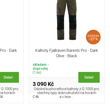
4 290 Kč
–27 %
 Pro - Dark
Kalhoty Fjällräven Barents Pro - Dark
Olive - Black
skladem -
doprodej
(1 ks)
Detail
Detail
3 090 Kč
z G-1000 pro
Odolné bushcraftové kalhoty z G-1000 pro
 na horách
všechny typy dobrodružství na horách
56
C46
a v lese....