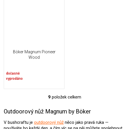
Böker Magnum Pioneer
Wood
dočasně
vyprodáno
9
položek celkem
O
v
l
Outdoorový nůž Magnum by Böker
á
d
V bushcraftu je
outdoorový nůž
něco jako pravá ruka —
a
používáte ho každý den, a čím víc se na něj můžete spolehnout,