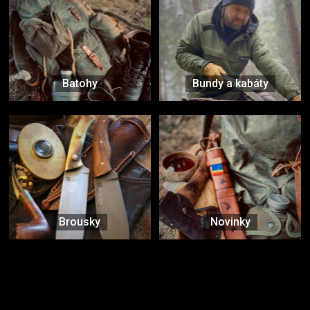
Batohy
Bundy a kabáty
Brousky
Novinky
Značky ověřené samotnou přírodou