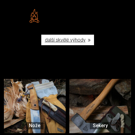
Vlastní značka JuBö
Poctivá ruční výroba v ČR
další skvělé výhody
Užijte si to v přírodě
Vybavení, na které spoléháte nejčastěji
Nože
Sekery