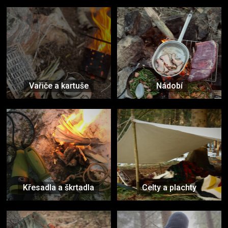
Vařiče a kartuše
Nádobí
Křesadla a škrtadla
Celty a plachty