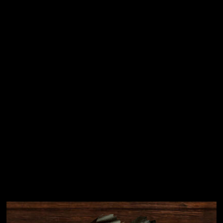
Vložením e-mailu souhlasíte s
podmínkami ochrany
osobních údajů
Přihlásit se
Instagram