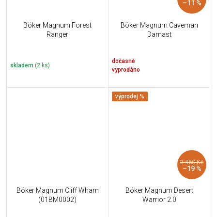
–11 %
Böker Magnum Forest
Böker Magnum Caveman
Ranger
Damast
dočasně
skladem
(2 ks)
vyprodáno
výprodej %
2 460 Kč
–19 %
Böker Magnum Cliff Wharn
Böker Magnum Desert
(01BM0002)
Warrior 2.0