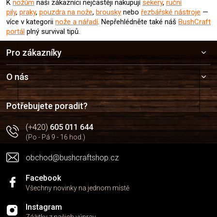
K
nožům
naši zákazníci nejčastěji nakupují
sekery
,
ruční
pily
,
praky
,
pouzdra na nože
,
brousky
nebo
řezbářské nástroje
—
více v kategorii
nože a nářadí
.
Nepřehlédněte také náš
BushCraft
portál
plný survival tipů.
Z
Pro zákazníky
á
p
a
O nás
t
í
Potřebujete poradit?
(+420)
605 011 644
(Po - Pá 9 - 16 hod.)
obchod@bushcraftshop.cz
Facebook
Všechny novinky na jednom místě
Instagram