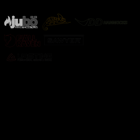
další značky
Odebírat newsletter
Vložte svůj e-mail a my vám budeme zasílat informace o
nových produktech na našem e-shopu.
E-mail