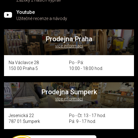
Zážitky z našich výprav
Youtube
Užitečné recenze a návody
Prodejna Praha
více informací
Na Václavce 28
Po - Pá:
150 00 Praha 5
10:00 - 18:00 hod.
Prodejna Šumperk
více informací
Jesenická 22
Po - Čt: 13 - 17 hod.
787 01 Šumperk
Pá: 9 - 17 hod.