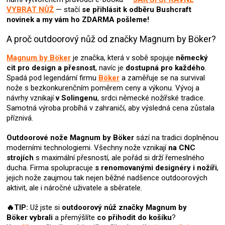
VYBRAT NŮŽ
— stačí
se přihlásit k odběru Bushcraft
novinek
a my vám ho ZDARMA pošleme!
A proč outdoorový nůž od značky Magnum by Böker?
Magnum by Böker
je značka, která v sobě spojuje
německý
cit pro design a přesnost
, navíc je
dostupná pro každého
.
Spadá pod legendární firmu
Böker
a zaměřuje se na survival
nože s bezkonkurenčním poměrem ceny a výkonu. Vývoj a
návrhy vznikají
v Solingenu
, srdci německé nožířské tradice.
Samotná výroba probíhá v zahraničí, aby výsledná cena zůstala
příznivá.
Outdoorové nože Magnum by Böker
sází na tradici doplněnou
moderními technologiemi. Všechny nože vznikají
na CNC
strojích
s maximální přesností, ale pořád si drží řemeslného
ducha. Firma spolupracuje
s renomovanými designéry i nožíři
,
jejich nože zaujmou tak nejen běžné nadšence outdoorových
aktivit, ale i náročné uživatele a sběratele.
🔥TIP:
Už jste si
outdoorový nůž
značky Magnum by
Böker
vybrali
a přemýšlíte
co přihodit do košíku
?