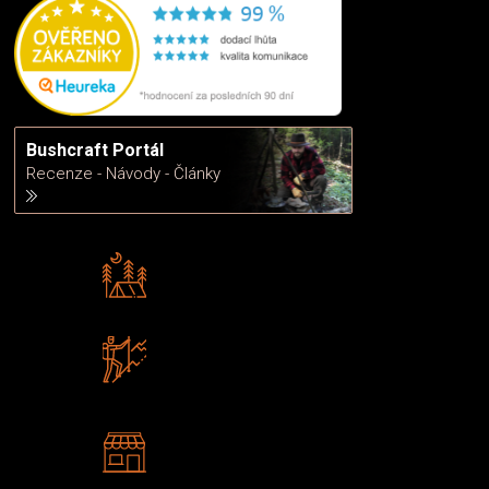
Bushcraft Portál
Recenze - Návody - Články
Rádi předáváme zkušenosti
Poradíme vám s výběrem
Zboží sami testujeme
U nás nekoupíte „zajíce v pytli“
2 kamenné prodejny
Navštivte nás v Praze a
Šumperku