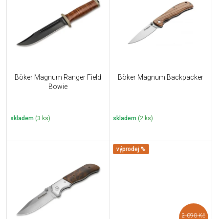
u
i
k
s
t
p
ů
r
o
d
u
Böker Magnum Ranger Field
Böker Magnum Backpacker
k
Bowie
t
ů
skladem
(3 ks)
skladem
(2 ks)
výprodej %
2 090 Kč