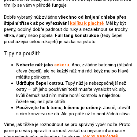
c
tím líp se vám v přírodě funguje.
í
p
Dobře vybraný nůž zvládne
všechno od krájení chleba přes
r
štípání třísek až po vyřezávání
kolíku k plachtě
. Měl by být
v
pevný, odolný, dobře padnout do ruky a nezaleknout se trochy
k
vlhka, špíny nebo popela.
Full tang konstrukce
(tedy čepel
y
procházející celou rukojetí) je sázka na jistotu.
v
ý
Tipy na použití:
p
i
Neberte nůž jako
sekeru
.
Ano, zvládne batoning (štípání
s
dřeva čepelí), ale ne každý nůž má rád, když mu po hlavě
u
mlátíte polínkem.
Udržujte čepel ostrou.
Tupý nůž je nebezpečnější než
ostrý — při jeho používání totiž musíte vynaložit víc síly,
kvůli čemuž nad ním máte horší kontrolu a najednou
řežete víc, než jste chtěli.
Používejte ho k tomu, k čemu je určený.
Jasně, otevřít
s ním konzervu se dá. Ale po páté už to není žádná sláva.
Víme, jak těžké je rozhodnout se pro správný výběr nože. Proto
jsme pro vás připravili možnost získat co nejvíce informací v
námi vytvořeném průvodci e-booku —
JAK SI SPRÁVNĚ