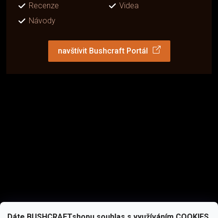
Recenze
Videa
Návody
navštívit Bushcraft Portál
Dáte BUSHCRAFTshopu souhlas s využíváním COOKIES,