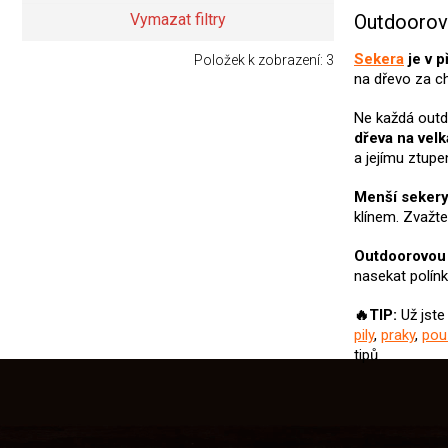
Outdoorov
Vymazat filtry
Sekera
je v p
Položek k zobrazení:
3
na dřevo za ch
Ne každá outd
dřeva na vel
a jejímu ztupen
Menší seker
klínem. Zvažte
Outdoorovou
nasekat polín
🔥TIP:
Už jste
pily
,
praky
,
pou
tipů.
Z
á
p
a