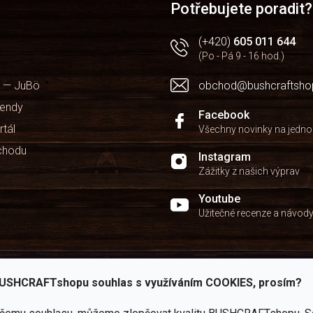
Potřebujete poradit?
(+420)
605 011 644
(Po - Pá 9 - 16 hod.)
 — JuBö
obchod@bushcraftsho
kendy
Facebook
rtál
Všechny novinky na jedn
chodu
Instagram
Zážitky z našich výprav
Youtube
Užitečné recenze a návod
USHCRAFTshopu souhlas s využíváním COOKIES, prosím?
Zboží
2
Vlastní
i