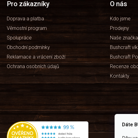
t
Pro zákazníky
O nás
í
Doprava a platba
Kdo jsme
Věrnostní program
Prodejny
Spolupráce
Naše značka
Obchodní podmínky
Bushcraft ví
Reklamace a vrácení zboží
Bushcraft Po
Ochrana osobních údajů
Recenze ob
Kontakty
Dáte B
Rád