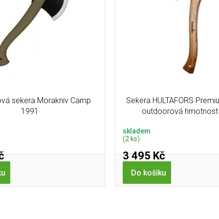
vá sekera Morakniv Camp
Sekera HULTAFORS Premi
1991
outdoorová hmotnost
skladem
(2 ks)
č
3 495 Kč
ku
Do košíku
O