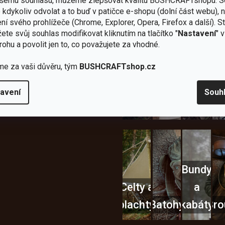
Užijte si to v 
ašemu souhlasu, můžeme zlepšovat kvalitu BUSHCRAFTshopu.
S
sami
kamenné
značka
dáváme
kdykoliv odvolat a to buď v patičce e-shopu (dolní část webu), 
testujeme
prodejny
JuBö
Vybavení, na které spoléhát
šenosti
ní svého prohlížeče (Chrome, Explorer, Opera, Firefox a další). S
U nás
Navštivte
Poctivá
adíme
ete svůj souhlas modifikovat kliknutím na tlačítko "
Nastavení
" 
nekoupíte
nás v
ruční
 s
„zajíce v
Praze a
výroba
rohu a povolit jen to, co považujete za vhodné.
ěrem
pytli“
Šumperku
v ČR
me za vaši důvěru, tým
BUSHCRAFTshop.cz
Vařiče
lší skvělé výhody
a
avení
Souh
Nože
Sekery
kartuše
Ná
Bundy
Celty a
a
plachty
Batohy
kabáty
Bro