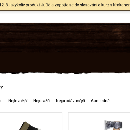
12. 8. jakýkoliv produkt JuBö a zapojte se do slosování o kurz s Krakene
ry
me
Nejlevnější
Nejdražší
Nejprodávanější
Abecedně