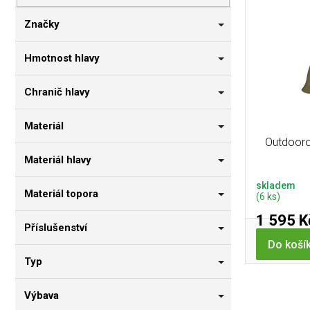
p
i
n
r
s
n
Značky
o
p
í
d
r
p
Hmotnost hlavy
u
o
a
k
d
n
Chranič hlavy
t
u
e
ů
k
l
Materiál
t
Outdooro
ů
Materiál hlavy
skladem
Materiál topora
(6 ks)
1 595 K
Příslušenství
Do koší
Typ
Výbava