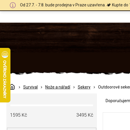
Přejít
Od 27.7. - 7.8. bude prodejna v Praze uzavřena. 🏕️ Kupte do 
na
obsah
Domů
Survival
Nože a nářadí
Sekery
Outdoorové seke
Ř
P
a
Doporučuje
o
z
s
e
V
t
1595
Kč
3495
Kč
n
ý
r
í
p
a