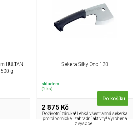
um HULTAN
Sekera Silky Ono 120
 500 g
skladem
(2 ks)
Do košíku
2 875 Kč
Doživotní záruka! Lehká všestranná sekerka
pro tábornické i zahradní aktivity! Vyrobena
z vysoce...