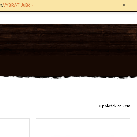
m.
VYBRAT JuBö »
3
položek celkem