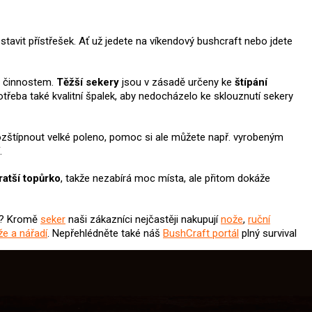
tavit přístřešek. Ať už jedete na víkendový bushcraft nebo jdete
 činnostem.
Těžší sekery
jsou v zásadě určeny ke
štípání
otřeba také kvalitní špalek, aby nedocházelo ke sklouznutí sekery
rozštípnout velké poleno, pomoc si ale můžete např. vyrobeným
.
ratší topůrko
, takže nezabírá moc místa, ale přitom dokáže
? Kromě
seker
naši zákazníci nejčastěji nakupují
nože
,
ruční
že a nářadí
. Nepřehlédněte také náš
BushCraft portál
plný survival