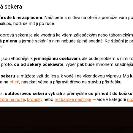
v
á sekera
l
á
řírodě k nezaplacení.
Naštípete s ní dříví na oheň a pomůže vám pos
d
alupu, hodí se mít ji po ruce.
a
c
oorová sekera je ale vhodná ke všem zálesáckým nebo tábornickým
í
ká polena
a jemné sekání s nimi nebude úplně snadné. Ke štípání je p
p
í.
r
v
k
y
jsou vhodnější k
jemnějšímu osekávání
, ale bude problém s nimi 
y
 proto,
co od sekery očekáváte
, výběr pak bude mnohem snadnější
v
ý
 sekeru
si můžete vzít do lesa, k vodě i na víkendovou výpravu. Má
k
p
ka na
oheň
, nasekat větve a připravit dřevo na stavbu přístřešku.
i
s
 si
outdoorovou sekeru
vybrali
a přemýšlíte
co přihodit do košíku
u
zdra na nože
,
brousky
nebo
řezbářské nástroje
— více v kategorii
no