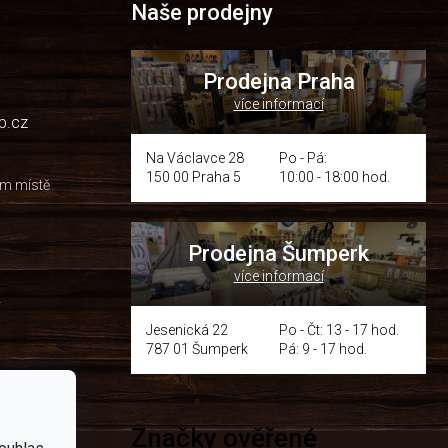
Naše prodejny
Prodejna Praha
více informací
p.cz
Na Václavce 28
Po - Pá:
150 00 Praha 5
10:00 - 18:00 hod.
om místě
Prodejna Šumperk
více informací
y
Jesenická 22
Po - Čt: 13 - 17 hod.
787 01 Šumperk
Pá: 9 - 17 hod.
Značky ověřené