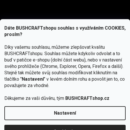
Dáte BUSHCRAFTshopu souhlas s využíváním COOKIES,
prosím?
Díky vašemu souhlasu, můžeme zlepšovat kvalitu
BUSHCRAFTshopu.
Souhlas můžete kdykoliv odvolat a to
buď v patičce e-shopu (dolní část webu), nebo v nastavení
svého prohlížeče (Chrome, Explorer, Opera, Firefox a další).
Stejně tak můžete svůj souhlas modifikovat kliknutím na
tlačítko "
Nastavení
" v levém dolním rohu a povolit jen to, co
Přihlásit se
považujete za vhodné.
Vložením e-mailu souhlasíte s
Děkujeme za vaši důvěru, tým
BUSHCRAFTshop.cz
podmínkami ochrany osobních údajů
Nastavení
Od 27.7. - 7.8. bude prodejna v Praze uzavřena.
Copyright 2026
BUSHCRAFTshop.cz
. Všechna práva
🏕️ Kupte do 12. 8. jakýkoliv produkt JuBö a
vyhrazena.
Upravit nastavení cookies
zapojte se do slosování o kurz s