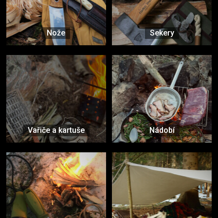
Nože
Sekery
Vařiče a kartuše
Nádobí