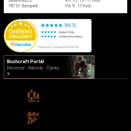
Jesenická 22
Po - Čt: 13 - 17 hod.
787 01 Šumperk
Pá: 9 - 17 hod.
Bushcraft Portál
Recenze - Návody - Články
Rádi předáváme zkušenosti
Poradíme vám s výběrem
Zboží sami testujeme
U nás nekoupíte „zajíce v pytli“