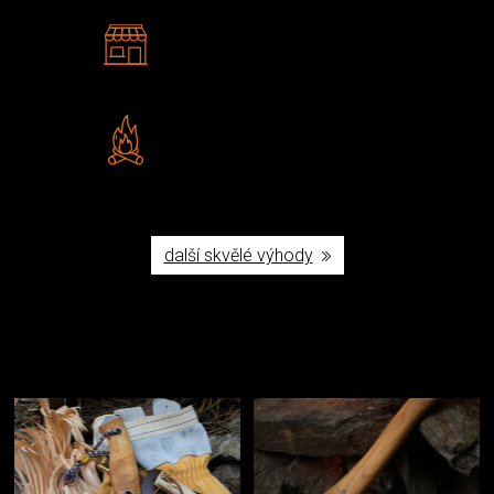
2 kamenné prodejny
Navštivte nás v Praze a
Šumperku
Vlastní značka JuBö
Poctivá ruční výroba v ČR
další skvělé výhody
Užijte si to v přírodě
Vybavení, na které spoléháte nejčastěji