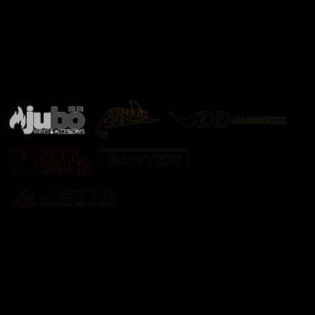
Značky ověřené samotnou přírodou
další značky
Odebírat newsletter