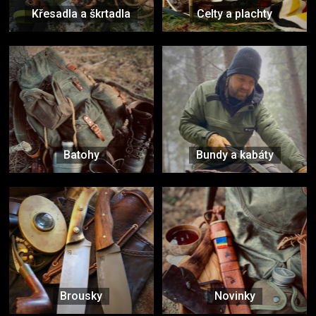
Křesadla a škrtadla
Celty a plachty
Batohy
Bundy a kabáty
Brousky
Novinky