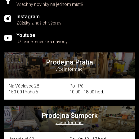
Všechny novinky na jednom místě
Instagram
Zážitky z našich výprav
Youtube
Užitečné recenze a návody
Prodejna Praha
více informací
Na Václavce 28
Po - Pá:
150 00 Praha 5
10:00 - 18:00 hod.
Prodejna Šumperk
více informací