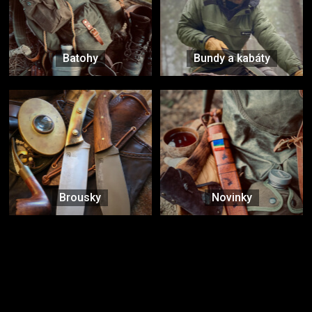
Batohy
Bundy a kabáty
Brousky
Novinky
Značky ověřené samotnou přírodou
další značky