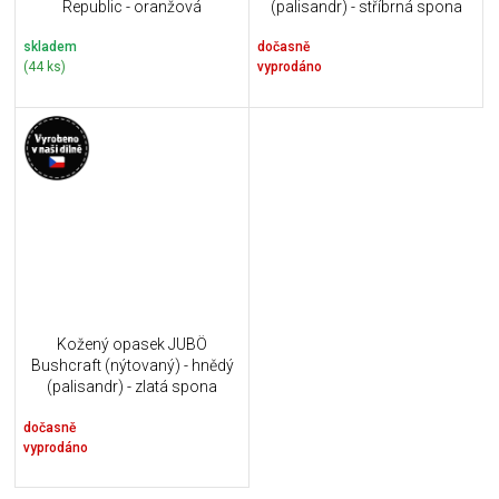
Republic - oranžová
(palisandr) - stříbrná spona
skladem
dočasně
(44 ks)
vyprodáno
Kožený opasek JUBÖ
Bushcraft (nýtovaný) - hnědý
(palisandr) - zlatá spona
dočasně
vyprodáno