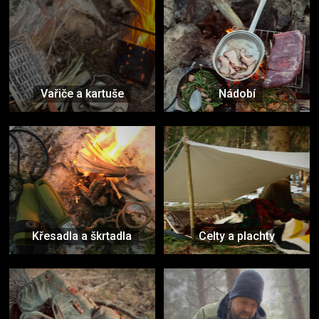
Vařiče a kartuše
Nádobí
Křesadla a škrtadla
Celty a plachty