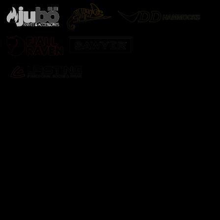
Odebírat newsletter
Vložte svůj e-mail a my vám budeme zasílat informace o
nových produktech na našem e-shopu.
E-mail
Vložením e-mailu souhlasíte s
podmínkami ochrany