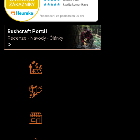
Bushcraft Portál
Recenze - Návody - Články
Rádi předáváme zkušenosti
Poradíme vám s výběrem
Zboží sami testujeme
U nás nekoupíte „zajíce v pytli“
2 kamenné prodejny
Navštivte nás v Praze a
Šumperku