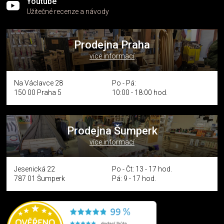
Youtube
Užitečné recenze a návody
Prodejna Praha
více informací
Na Václavce 28
Po - Pá:
150 00 Praha 5
10:00 - 18:00 hod.
Prodejna Šumperk
více informací
Jesenická 22
Po - Čt: 13 - 17 hod.
787 01 Šumperk
Pá: 9 - 17 hod.