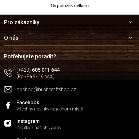
15
položek celkem
O
v
Z
l
Pro zákazníky
á
á
p
d
a
a
O nás
c
t
í
í
p
Potřebujete poradit?
r
v
(+420)
605 011 644
k
(Po - Pá 9 - 16 hod.)
y
v
obchod@bushcraftshop.cz
ý
p
i
Facebook
s
Všechny novinky na jednom místě
u
Instagram
Zážitky z našich výprav