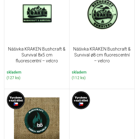
u
i
k
s
t
p
ů
r
o
d
u
Nášivka KRAKEN Bushcraft &
Nášivka KRAKEN Bushcraft &
k
Survival 8x5 cm
Survival ø8 cm fluorescentní
t
fluorescentní – velcro
– velcro
ů
skladem
skladem
(127 ks)
(112 ks)