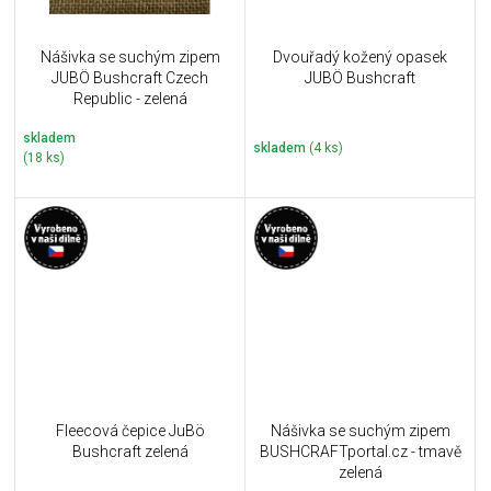
Nášivka se suchým zipem
Dvouřadý kožený opasek
JUBÖ Bushcraft Czech
JUBÖ Bushcraft
Republic - zelená
skladem
skladem
(4 ks)
(18 ks)
Fleecová čepice JuBö
Nášivka se suchým zipem
Bushcraft zelená
BUSHCRAFTportal.cz - tmavě
zelená