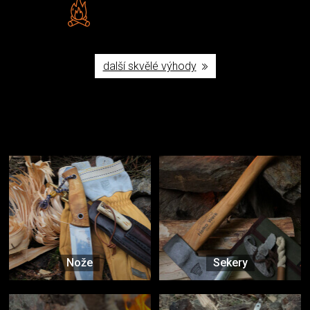
Vlastní značka JuBö
Poctivá ruční výroba v ČR
další skvělé výhody
Užijte si to v přírodě
Vybavení, na které spoléháte nejčastěji
Nože
Sekery