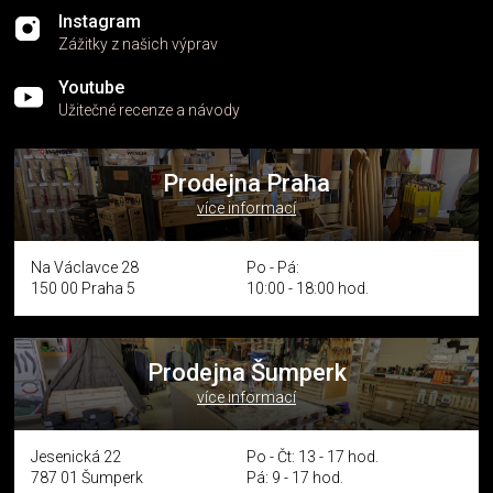
Instagram
Zážitky z našich výprav
Youtube
Užitečné recenze a návody
Prodejna Praha
více informací
Na Václavce 28
Po - Pá:
150 00 Praha 5
10:00 - 18:00 hod.
Prodejna Šumperk
více informací
Jesenická 22
Po - Čt: 13 - 17 hod.
787 01 Šumperk
Pá: 9 - 17 hod.