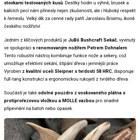
stovkami testovaných kusů
. Desítky hodin u výhně, brusek a
kalících pecí nám přinesly nejen zkušenosti, ale i hluboký respekt
k řemeslu.
Velký dík za cenné rady patří Jaroslavu Briximu, ikoně
českého nožířství.
Jedním z klíčových produktů je
JuBö Bushcraft Sekáč
, vyvinutý
ve spolupráci
s renomovaným nožířem Petrem Dohnalem
.
Tento robustní nástroj kombinuje funkce nože a sekery, což
umožňuje efektivní sekání, štípání dřeva i jemnější práce.
Vyroben
z kvalitní oceli Sleipner s tvrdostí 58 HRC
, disponuje
full-tang konstrukcí a ergonomickou rukojetí z tvrdého dřeva.
Součástí je také
odolné pouzdro z voskovaného plátna s
protiprořezovou vložkou a MOLLE vazbou
pro snadné
připevnění na batoh nebo opasek.