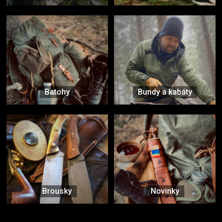
Batohy
Bundy a kabáty
Brousky
Novinky