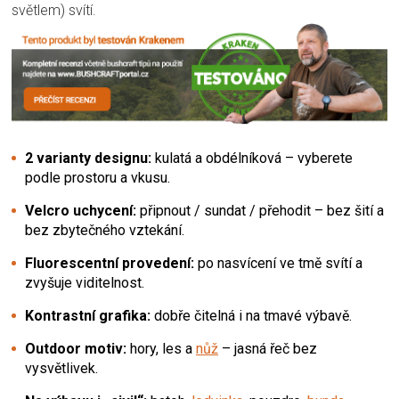
světlem) svítí.
2 varianty designu:
kulatá a obdélníková – vyberete
podle prostoru a vkusu.
Velcro uchycení:
připnout / sundat / přehodit – bez šití a
bez zbytečného vztekání.
Fluorescentní provedení:
po nasvícení ve tmě svítí a
zvyšuje viditelnost.
Kontrastní grafika:
dobře čitelná i na tmavé výbavě.
Outdoor motiv:
hory, les a
nůž
– jasná řeč bez
vysvětlivek.