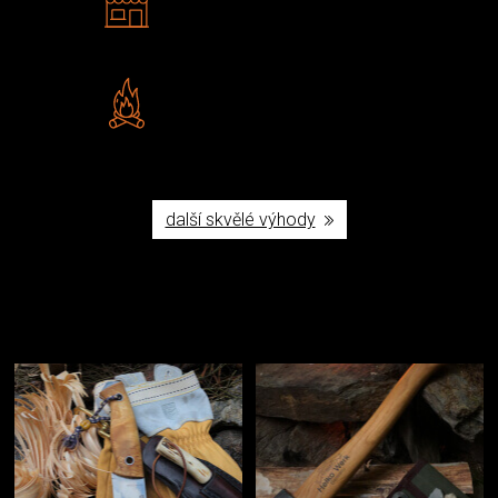
Navštivte nás v Praze a
Šumperku
Vlastní značka JuBö
Poctivá ruční výroba v ČR
další skvělé výhody
Užijte si to v přírodě
Vybavení, na které spoléháte nejčastěji