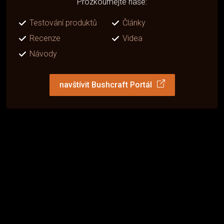
Prozkoumejte naše:
Testování produktů
Články
Recenze
Videa
Návody
navštívit Bushcraft Portál