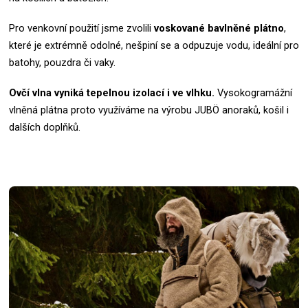
Pro venkovní použití jsme zvolili
voskované bavlněné plátno
,
které je extrémně odolné, nešpiní se a odpuzuje vodu, ideální pro
batohy, pouzdra či vaky.
Ovčí vlna vyniká tepelnou izolací i ve vlhku.
Vysokogramážní
vlněná plátna proto využíváme na výrobu JUBÖ anoraků, košil i
dalších doplňků.