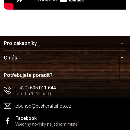
Z
Pro zákazníky
á
p
a
O nás
t
í
Potřebujete poradit?
(+420)
605 011 644
(Po - Pá 9 - 16 hod.)
obchod@bushcraftshop.cz
Facebook
Všechny novinky na jednom místě