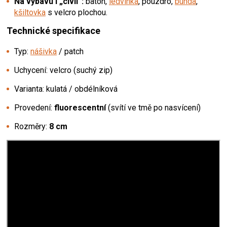
Na výbavu i „civil“:
batoh,
ledvinka
, pouzdro,
bunda
,
kšiltovka
s velcro plochou.
Technické specifikace
Typ:
nášivka
/ patch
Uchycení: velcro (suchý zip)
Varianta: kulatá / obdélníková
Provedení:
fluorescentní
(svítí ve tmě po nasvícení)
Rozměry:
8 cm