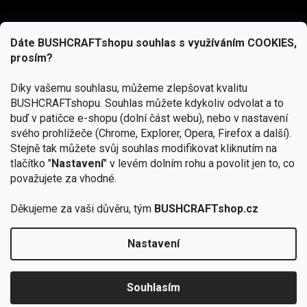
Dáte BUSHCRAFTshopu souhlas s využíváním COOKIES,
prosím?
Díky vašemu souhlasu, můžeme zlepšovat kvalitu
BUSHCRAFTshopu.
Souhlas můžete kdykoliv odvolat a to
buď v patičce e-shopu (dolní část webu), nebo v nastavení
svého prohlížeče (Chrome, Explorer, Opera, Firefox a další).
Stejně tak můžete svůj souhlas modifikovat kliknutím na
tlačítko "
Nastavení
" v levém dolním rohu a povolit jen to, co
Přihlásit se
považujete za vhodné.
Vložením e-mailu souhlasíte s
Děkujeme za vaši důvěru, tým
BUSHCRAFTshop.cz
podmínkami ochrany osobních údajů
Nastavení
Od 27.7. - 7.8. bude prodejna v Praze uzavřena.
Copyright 2026
BUSHCRAFTshop.cz
. Všechna práva
🏕️ Kupte do 12. 8. jakýkoliv produkt JuBö a
vyhrazena.
Upravit nastavení cookies
zapojte se do slosování o kurz s
Souhlasím
Krakenem.
VYBRAT JuBö »
Vytvořil Shoptet