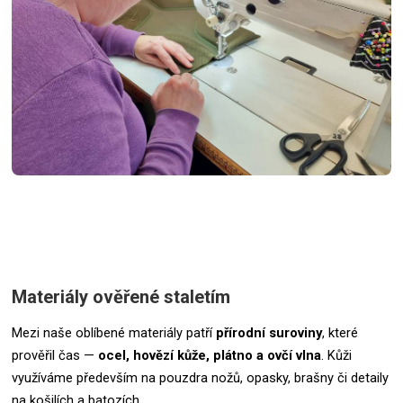
Materiály ověřené staletím
Mezi naše oblíbené materiály patří
přírodní suroviny
, které
prověřil čas —
ocel, hovězí kůže, plátno a ovčí vlna
. Kůži
využíváme především na pouzdra nožů, opasky, brašny či detaily
na košilích a batozích.