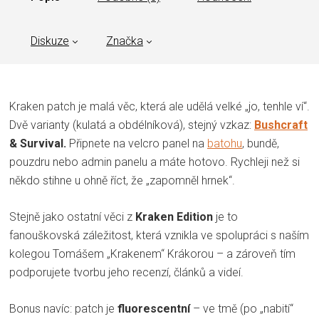
Diskuze
Značka
Kraken patch je malá věc, která ale udělá velké „jo, tenhle ví“.
Dvě varianty (kulatá a obdélníková), stejný vzkaz:
Bushcraft
& Survival.
Připnete na velcro panel na
batohu
, bundě,
pouzdru nebo admin panelu a máte hotovo. Rychleji než si
někdo stihne u ohně říct, že „zapomněl hrnek“.
Stejně jako ostatní věci z
Kraken Edition
je to
fanouškovská záležitost, která vznikla ve spolupráci s naším
kolegou Tomášem „Krakenem“ Krákorou – a zároveň tím
podporujete tvorbu jeho recenzí, článků a videí.
Bonus navíc: patch je
fluorescentní
– ve tmě (po „nabití“