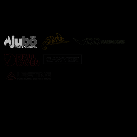
Značky ověřené samotnou přírodou
další značky
Odebírat newsletter
Vložte svůj e-mail a my vám budeme zasílat informace o
nových produktech na našem e-shopu.