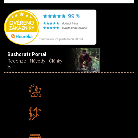
Bushcraft Portál
Recenze - Návody - Články
Rádi předáváme zkušenosti
Poradíme vám s výběrem
Zboží sami testujeme
U nás nekoupíte „zajíce v pytli“
2 kamenné prodejny