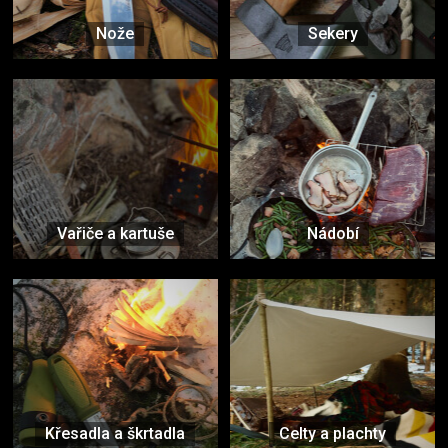
Nože
Sekery
Vařiče a kartuše
Nádobí
Křesadla a škrtadla
Celty a plachty