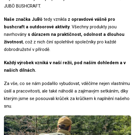
JUBÖ BUSHCRAFT.
Naše značka
JuBö
tedy vznikla
z opravdové vášně pro
bushcraft a outdoorové aktivity
.
Všechny produkty jsou
navrhovány
s důrazem na praktičnost, odolnost a dlouhou
životnost
, což z nich činí spolehlivé společníky pro každé
dobrodružství v přírodě.
Každý výrobek vzniká v naší režii, pod naším dohledem a v
našich dílnách.
Za vše, co se nám podařilo vybudovat, vděčíme nejen vlastnímu
úsilí a pracovitosti, ale také náhodě a zajímavým setkáním, díky
kterým jsme se posouvali krůček za krůčkem k naplnění našeho
snu.