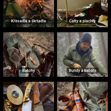
Křesadla a škrtadla
Celty a plachty
Batohy
Bundy a kabáty