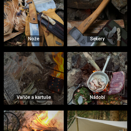
Nože
Sekery
Vařiče a kartuše
Nádobí