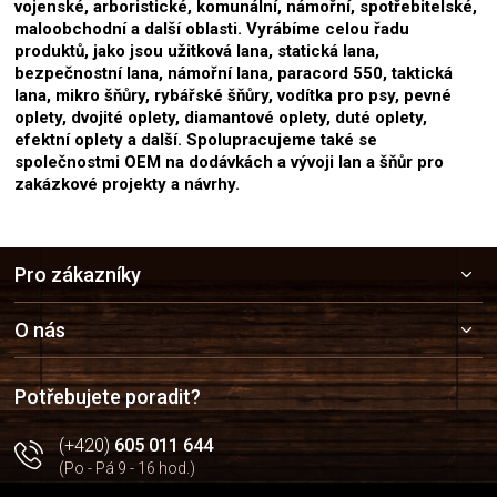
vojenské, arboristické, komunální, námořní, spotřebitelské,
maloobchodní a další oblasti. Vyrábíme celou řadu
produktů, jako jsou užitková lana, statická lana,
bezpečnostní lana, námořní lana, paracord 550, taktická
lana, mikro šňůry, rybářské šňůry, vodítka pro psy, pevné
oplety, dvojité oplety, diamantové oplety, duté oplety,
efektní oplety a další. Spolupracujeme také se
společnostmi OEM na dodávkách a vývoji lan a šňůr pro
zakázkové projekty a návrhy.
Z
Pro zákazníky
á
p
a
O nás
t
í
Potřebujete poradit?
(+420)
605 011 644
(Po - Pá 9 - 16 hod.)