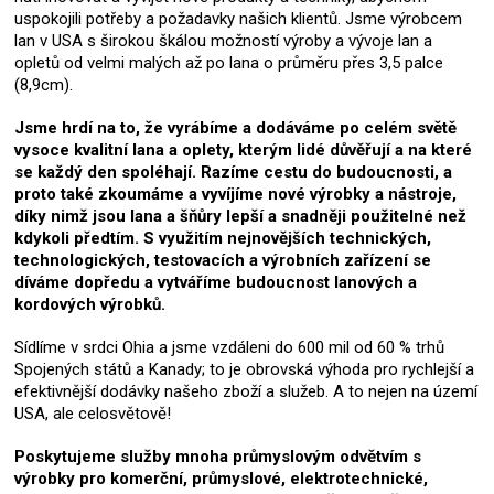
uspokojili potřeby a požadavky našich klientů. Jsme výrobcem
lan v USA s širokou škálou možností výroby a vývoje lan a
opletů od velmi malých až po lana o průměru přes 3,5 palce
(8,9cm).
Jsme hrdí na to, že vyrábíme a dodáváme po celém světě
vysoce kvalitní lana a oplety, kterým lidé důvěřují a na které
se každý den spoléhají. Razíme cestu do budoucnosti, a
proto také zkoumáme a vyvíjíme nové výrobky a nástroje,
díky nimž jsou lana a šňůry lepší a snadněji použitelné než
kdykoli předtím. S využitím nejnovějších technických,
technologických, testovacích a výrobních zařízení se
díváme dopředu a vytváříme budoucnost lanových a
kordových výrobků.
Sídlíme v srdci Ohia a jsme vzdáleni do 600 mil od 60 % trhů
Spojených států a Kanady; to je obrovská výhoda pro rychlejší a
efektivnější dodávky našeho zboží a služeb. A to nejen na území
USA, ale celosvětově!
Poskytujeme služby mnoha průmyslovým odvětvím s
výrobky pro komerční, průmyslové, elektrotechnické,