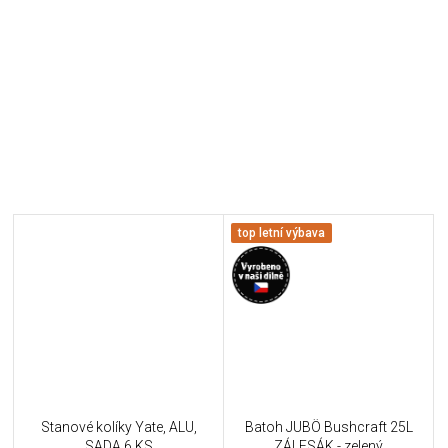
top letní výbava
Stanové kolíky Yate, ALU,
Batoh JUBÖ Bushcraft 25L
SADA 6 KS
ZÁLESÁK - zelený