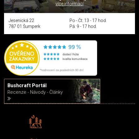
více informací
Jesenická 22
Po - Čt: 13 - 17 hod.
787 01 Šumperk
Pá: 9 - 17 hod.
Bushcraft Portál
Recenze - Návody - Články
Rádi předáváme zkušenosti
Poradíme vám s výběrem