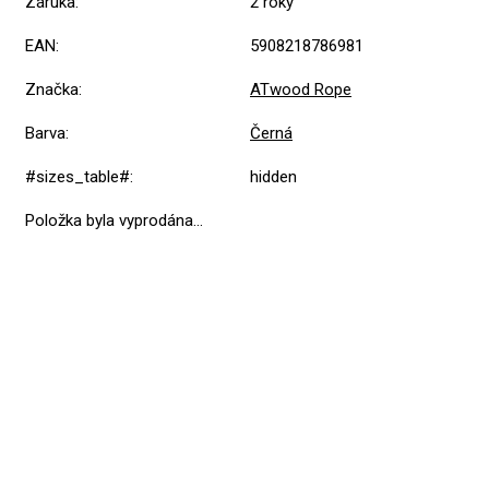
Záruka
:
2 roky
EAN
:
5908218786981
Značka
:
ATwood Rope
Barva
:
Černá
#sizes_table#
:
hidden
Položka byla vyprodána…
Přidat hodnocení