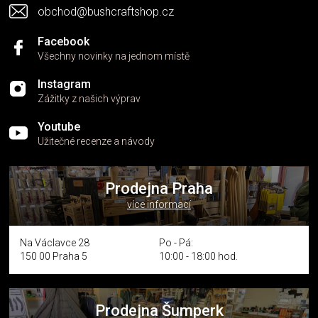
obchod@bushcraftshop.cz
Facebook
Všechny novinky na jednom místě
Instagram
Zážitky z našich výprav
Youtube
Užitečné recenze a návody
Prodejna Praha
více informací
Na Václavce 28
Po - Pá:
150 00 Praha 5
10:00 - 18:00 hod.
Prodejna Šumperk