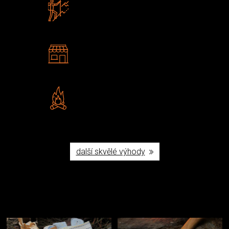
Zboží sami testujeme
U nás nekoupíte „zajíce v pytli“
2 kamenné prodejny
Navštivte nás v Praze a
Šumperku
Vlastní značka JuBö
Poctivá ruční výroba v ČR
další skvělé výhody
Užijte si to v přírodě
Vybavení, na které spoléháte nejčastěji