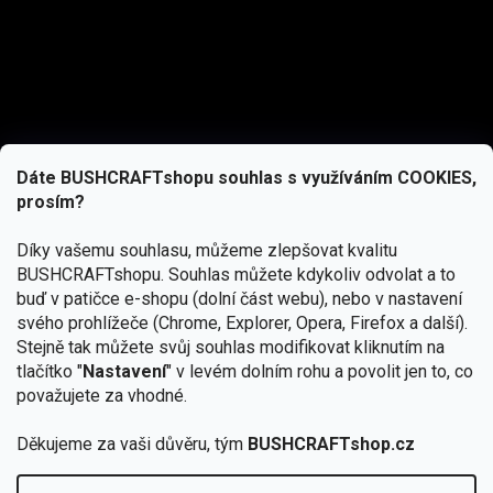
Dáte BUSHCRAFTshopu souhlas s využíváním COOKIES,
prosím?
Díky vašemu souhlasu, můžeme zlepšovat kvalitu
BUSHCRAFTshopu.
Souhlas můžete kdykoliv odvolat a to
buď v patičce e-shopu (dolní část webu), nebo v nastavení
svého prohlížeče (Chrome, Explorer, Opera, Firefox a další).
Stejně tak můžete svůj souhlas modifikovat kliknutím na
tlačítko "
Nastavení
" v levém dolním rohu a povolit jen to, co
Přihlásit se
považujete za vhodné.
Vložením e-mailu souhlasíte s
Děkujeme za vaši důvěru, tým
BUSHCRAFTshop.cz
podmínkami ochrany osobních údajů