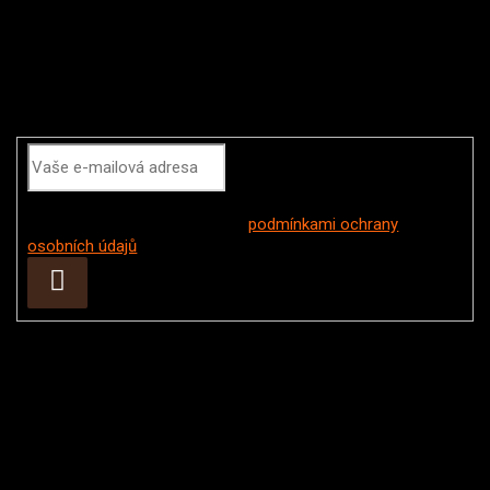
Odebírat newsletter
Vložením e-mailu souhlasíte s
podmínkami ochrany
osobních údajů
Přihlásit
se
Instagram