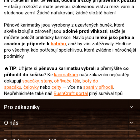
na vícedenní trek. Je
lehká, odolná a vždy připravená k použití
í
– stačí ji rozložit a máte pevnou, izolovanou vrstvu mezi vámi a
p
studenou zemí. Žádné nafukování, žádné složité balení.
r
v
Pěnové karimatky jsou vyrobeny z uzavřených buněk, které
k
skvěle izolují a zároveň jsou
odolné proti vlhkosti
, takže je
y
můžete položit prakticky kamkoli. Navíc jsou
lehké jako pírko a
v
snadno je připnete k
batohu
, aniž by vás zatěžovaly. Hodí se
ý
pro všechny, kdo potřebují spolehlivou, která zvládne i náročnější
p
podmínky.
i
s
🔥TIP:
Už jste si
pěnovou
karimatku
vybrali
a přemýšlíte
co
u
přihodit do košíku
? Ke
karimatkám
naši zákazníci nejčastěji
dokupují
spacáky
,
stany
,
ohřívače těla
,
boty do
spacáku
,
čelovky
nebo
celty
— více na
spaní v přírodě
.
Nepřehlédněte také náš
BushCraft portál
plný survival tipů.
Z
Pro zákazníky
á
p
a
O nás
t
í