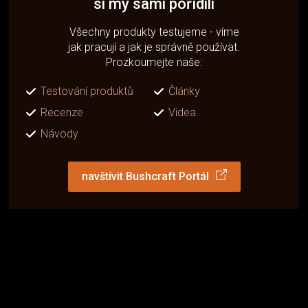
si my sami pořídili
Všechny produkty testujeme - víme
jak pracují a jak je správně používat.
Prozkoumejte naše:
Testování produktů
Články
Recenze
Videa
Návody
navštívit Bushcraft Portál