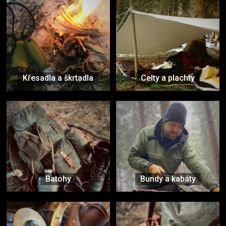
Křesadla a škrtadla
Celty a plachty
Batohy
Bundy a kabáty