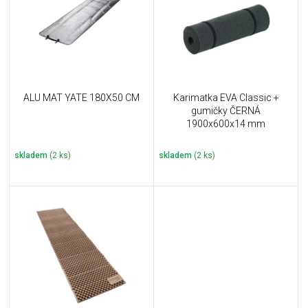
i
k
s
t
p
ů
r
o
d
u
ALU MAT YATE 180X50 CM
Karimatka EVA Classic +
k
gumičky ČERNÁ
t
1900x600x14 mm
ů
skladem
(2 ks)
skladem
(2 ks)