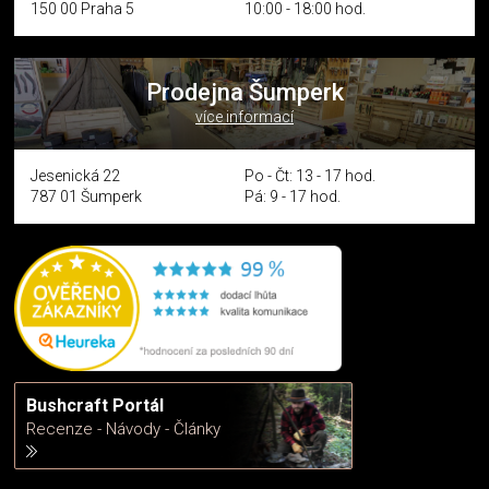
150 00 Praha 5
10:00 - 18:00 hod.
Prodejna Šumperk
více informací
Jesenická 22
Po - Čt: 13 - 17 hod.
787 01 Šumperk
Pá: 9 - 17 hod.
Bushcraft Portál
Recenze - Návody - Články