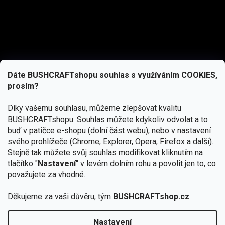
Dáte BUSHCRAFTshopu souhlas s využíváním COOKIES,
prosím?
Díky vašemu souhlasu, můžeme zlepšovat kvalitu
BUSHCRAFTshopu.
Souhlas můžete kdykoliv odvolat a to
buď v patičce e-shopu (dolní část webu), nebo v nastavení
svého prohlížeče (Chrome, Explorer, Opera, Firefox a další).
Stejně tak můžete svůj souhlas modifikovat kliknutím na
tlačítko "
Nastavení
" v levém dolním rohu a povolit jen to, co
Přihlásit se
považujete za vhodné.
Vložením e-mailu souhlasíte s
podmínkami ochrany osobních údajů
Děkujeme za vaši důvěru, tým
BUSHCRAFTshop.cz
Nastavení