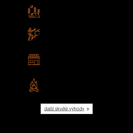
Rádi předáváme zkušenosti
Poradíme vám s výběrem
Zboží sami testujeme
U nás nekoupíte „zajíce v pytli“
2 kamenné prodejny
Navštivte nás v Praze a
Šumperku
Vlastní značka JuBö
Poctivá ruční výroba v ČR
další skvělé výhody
Užijte si to v přírodě