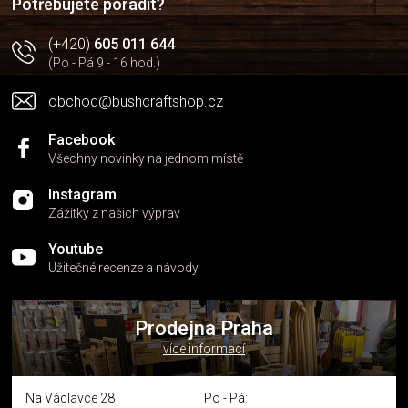
Potřebujete poradit?
(+420)
605 011 644
(Po - Pá 9 - 16 hod.)
obchod@bushcraftshop.cz
Facebook
Všechny novinky na jednom místě
Instagram
Zážitky z našich výprav
Youtube
Užitečné recenze a návody
Prodejna Praha
více informací
Na Václavce 28
Po - Pá: