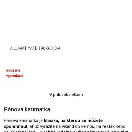
ALU MAT YATE 190X60 CM
dočasně
vyprodáno
9
položek celkem
O
v
l
Pěnová karimatka
á
d
Pěnová karimatka je
klasika, na kterou se můžete
a
spolehnout
, ať už vyrážíte na víkend do kempu, na fesťák nebo
c