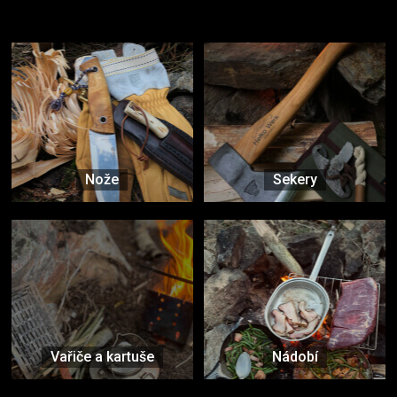
Vybavení, na které spoléháte nejčastěji
Nože
Sekery
Vařiče a kartuše
Nádobí