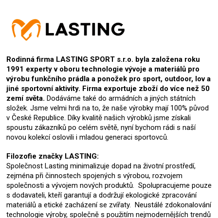
Rodinná firma LASTING SPORT s.r.o. byla založena roku
1991 experty v oboru technologie vývoje a materiálů pro
výrobu funkčního prádla a ponožek pro sport, outdoor, lov a
jiné sportovní aktivity. Firma exportuje zboží do více než 50
zemí světa.
Dodáváme také do armádních a jiných státních
složek. Jsme velmi hrdi na to, že naše výrobky mají 100% původ
v České Republice. Díky kvalitě našich výrobků jsme získali
spoustu zákazníků po celém světě, nyní bychom rádi s naší
novou kolekcí oslovili i mladou generaci sportovců.
Filozofie značky LASTING:
Společnost Lasting minimalizuje dopad na životní prostředí,
zejména při činnostech spojených s výrobou, rozvojem
společnosti a vývojem nových produktů. Spolupracujeme pouze
s dodavateli, kteří garantují a dodržují ekologické zpracování
materiálů a etické zacházení se zvířaty. Neustálé zdokonalování
technologie výroby, společně s použitím nejmodernějších trendů