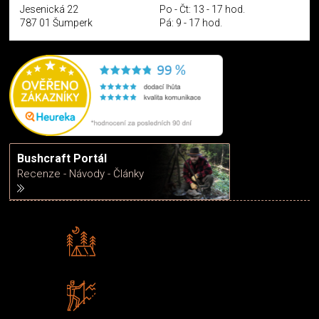
Jesenická 22
Po - Čt: 13 - 17 hod.
787 01 Šumperk
Pá: 9 - 17 hod.
Bushcraft Portál
Recenze - Návody - Články
Rádi předáváme zkušenosti
Poradíme vám s výběrem
Zboží sami testujeme
U nás nekoupíte „zajíce v pytli“