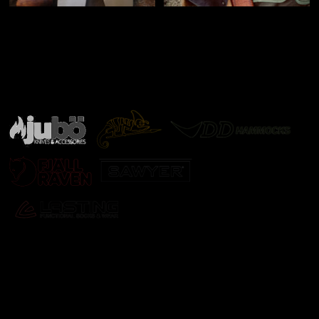
Značky ověřené samotnou přírodou
další značky
Odebírat newsletter