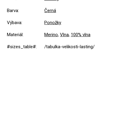
Barva
:
Černá
Výbava
:
Ponožky
Materiál
:
Merino
,
Vlna
,
100% vlna
#sizes_table#
:
/tabulka-velikosti-lasting/
5,0
Průměrné
1 hodnocení
hodnocení
produktu
je
5
1x
5,0
z
4
0x
5
hvězdiček.
3
0x
2
0x