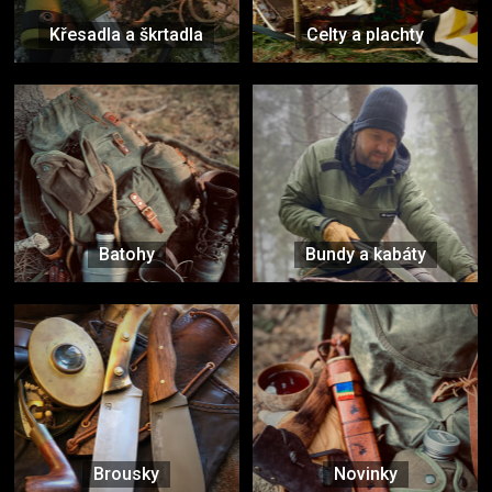
Křesadla a škrtadla
Celty a plachty
Batohy
Bundy a kabáty
Brousky
Novinky