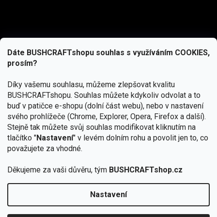
Dáte BUSHCRAFTshopu souhlas s využíváním COOKIES,
prosím?
Díky vašemu souhlasu, můžeme zlepšovat kvalitu
BUSHCRAFTshopu.
Souhlas můžete kdykoliv odvolat a to
buď v patičce e-shopu (dolní část webu), nebo v nastavení
svého prohlížeče (Chrome, Explorer, Opera, Firefox a další).
Stejně tak můžete svůj souhlas modifikovat kliknutím na
tlačítko "
Nastavení
" v levém dolním rohu a povolit jen to, co
Přihlásit se
považujete za vhodné.
Vložením e-mailu souhlasíte s
Děkujeme za vaši důvěru, tým
BUSHCRAFTshop.cz
podmínkami ochrany osobních údajů
Nastavení
Od 27.7. - 7.8. bude prodejna v Praze uzavřena.
Copyright 2026
BUSHCRAFTshop.cz
. Všechna práva
🏕️ Kupte do 12. 8. jakýkoliv produkt JuBö a
vyhrazena.
Upravit nastavení cookies