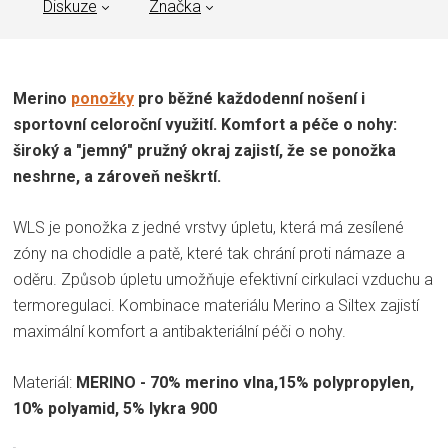
Diskuze
Značka
Merino
ponožky
pro běžné každodenní nošení i
sportovní celoroční využití. Komfort a péče o nohy:
široký a "jemný" pružný okraj zajistí, že se ponožka
neshrne, a zároveň neškrtí.
WLS je ponožka z jedné vrstvy úpletu, která má zesílené
zóny na chodidle a patě, které tak chrání proti námaze a
oděru. Způsob úpletu umožňuje efektivní cirkulaci vzduchu a
termoregulaci. Kombinace materiálu Merino a Siltex zajistí
maximální komfort a antibakteriální péči o nohy.
Materiál:
MERINO - 70% merino vlna,15% polypropylen,
10% polyamid, 5% lykra 900