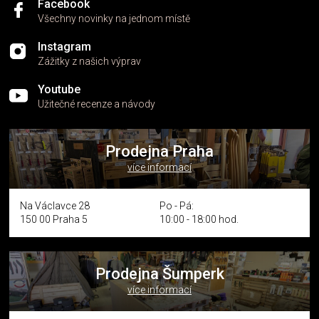
Facebook
Všechny novinky na jednom místě
Instagram
Zážitky z našich výprav
Youtube
Užitečné recenze a návody
Prodejna Praha
více informací
Na Václavce 28
Po - Pá:
150 00 Praha 5
10:00 - 18:00 hod.
Prodejna Šumperk
více informací