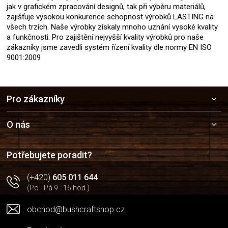
jak v grafickém zpracování designů, tak při výběru materiálů,
zajišťuje vysokou konkurence schopnost výrobků LASTING na
všech trzích. Naše výrobky získaly mnoho uznání vysoké kvality
a funkčnosti. Pro zajištění nejvyšší kvality výrobků pro naše
zákazníky jsme zavedli systém řízení kvality dle normy EN ISO
9001:2009
Z
Pro zákazníky
á
p
a
O nás
t
í
Potřebujete poradit?
(+420)
605 011 644
(Po - Pá 9 - 16 hod.)
obchod@bushcraftshop.cz