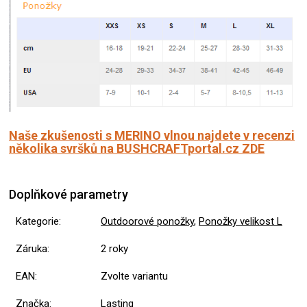
Naše zkušenosti s MERINO vlnou najdete v recenzi
několika svršků na BUSHCRAFTportal.cz ZDE
Doplňkové parametry
Kategorie
:
Outdoorové ponožky
,
Ponožky velikost L
Záruka
:
2 roky
EAN
:
Zvolte variantu
Značka
:
Lasting