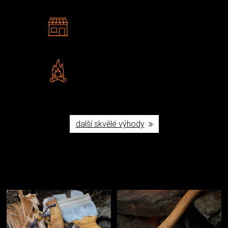
2 kamenné prodejny
Navštivte nás v Praze a
Šumperku
Vlastní značka JuBö
Poctivá ruční výroba v ČR
další skvělé výhody
Užijte si to v přírodě
Vybavení, na které spoléháte nejčastěji