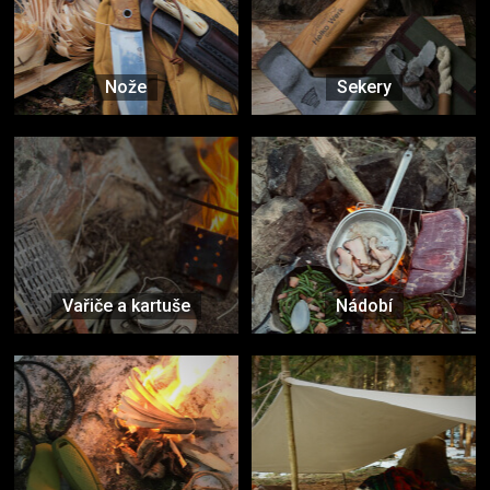
Nože
Sekery
Vařiče a kartuše
Nádobí