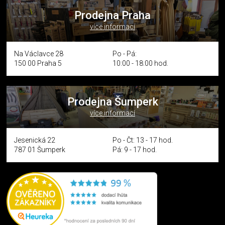
Prodejna Praha
více informací
Na Václavce 28
Po - Pá:
150 00 Praha 5
10:00 - 18:00 hod.
Prodejna Šumperk
více informací
Jesenická 22
Po - Čt: 13 - 17 hod.
787 01 Šumperk
Pá: 9 - 17 hod.