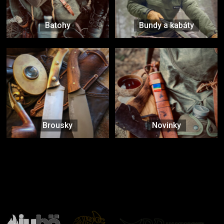
Batohy
Bundy a kabáty
Brousky
Novinky
Značky ověřené samotnou přírodou
další značky