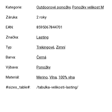
Kategorie
:
Outdoorové ponožky
,
Ponožky velikost M
Záruka
:
2 roky
EAN
:
8595067844701
Značka
:
Lasting
Typ
:
Trekingové
,
Zimní
Barva
:
Černá
Výbava
:
Ponožky
Materiál
:
Merino
,
Vlna
,
100% vlna
#sizes_table#
:
/tabulka-velikosti-lasting/