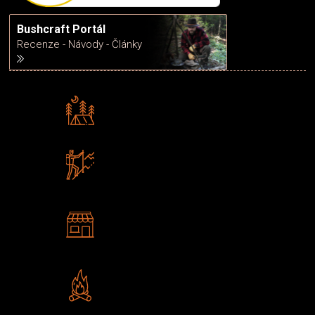
Bushcraft Portál
Recenze - Návody - Články
Rádi předáváme zkušenosti
Poradíme vám s výběrem
Zboží sami testujeme
U nás nekoupíte „zajíce v pytli“
2 kamenné prodejny
Navštivte nás v Praze a
Šumperku
Vlastní značka JuBö
Poctivá ruční výroba v ČR