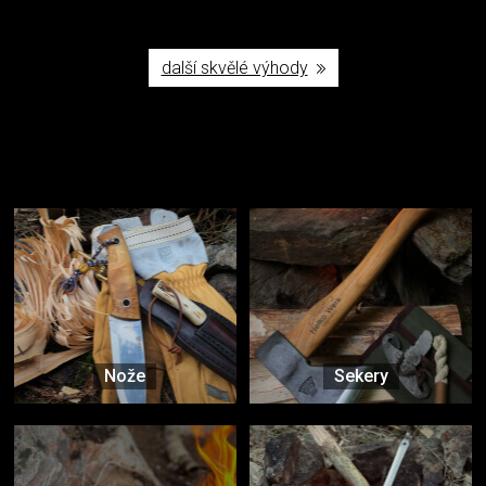
další skvělé výhody
Užijte si to v přírodě
Vybavení, na které spoléháte nejčastěji
Nože
Sekery