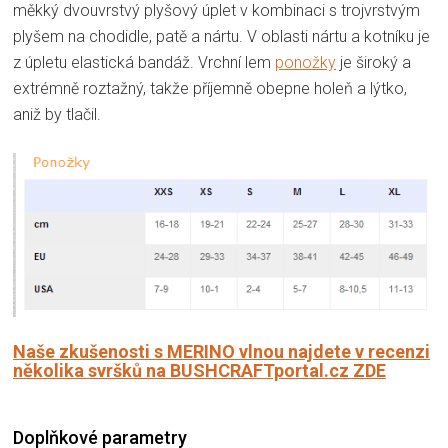
měkký dvouvrstvý plyšový úplet v kombinaci s trojvrstvým
plyšem na chodidle, patě a nártu. V oblasti nártu a kotníku je
z úpletu elastická bandáž. Vrchní lem
ponožky
je široký a
extrémně roztažný, takže příjemně obepne holeň a lýtko,
aniž by tlačil.
Naše zkušenosti s MERINO vlnou najdete v recenzi
několika svršků na BUSHCRAFTportal.cz ZDE
Doplňkové parametry