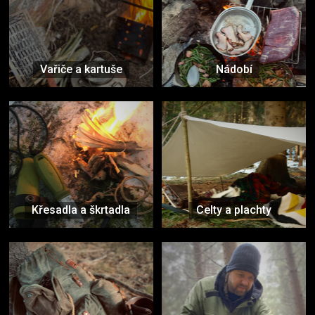
Vařiče a kartuše
Nádobí
Křesadla a škrtadla
Celty a plachty