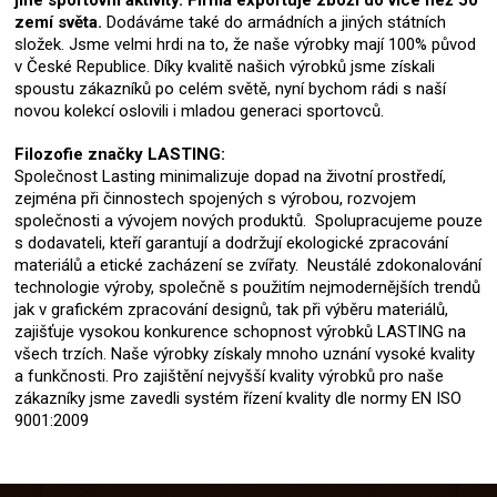
jiné sportovní aktivity. Firma exportuje zboží do více než 50
zemí světa.
Dodáváme také do armádních a jiných státních
složek. Jsme velmi hrdi na to, že naše výrobky mají 100% původ
v České Republice. Díky kvalitě našich výrobků jsme získali
spoustu zákazníků po celém světě, nyní bychom rádi s naší
novou kolekcí oslovili i mladou generaci sportovců.
Filozofie značky LASTING:
Společnost Lasting minimalizuje dopad na životní prostředí,
zejména při činnostech spojených s výrobou, rozvojem
společnosti a vývojem nových produktů. Spolupracujeme pouze
s dodavateli, kteří garantují a dodržují ekologické zpracování
materiálů a etické zacházení se zvířaty. Neustálé zdokonalování
technologie výroby, společně s použitím nejmodernějších trendů
jak v grafickém zpracování designů, tak při výběru materiálů,
zajišťuje vysokou konkurence schopnost výrobků LASTING na
všech trzích. Naše výrobky získaly mnoho uznání vysoké kvality
a funkčnosti. Pro zajištění nejvyšší kvality výrobků pro naše
zákazníky jsme zavedli systém řízení kvality dle normy EN ISO
9001:2009
Z