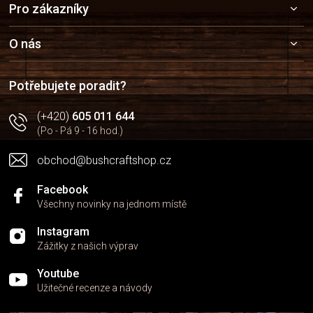
Pro zákazníky
á
p
a
O nás
t
í
Potřebujete poradit?
(+420)
605 011 644
(Po - Pá 9 - 16 hod.)
obchod@bushcraftshop.cz
Facebook
Všechny novinky na jednom místě
Instagram
Zážitky z našich výprav
Youtube
Užitečné recenze a návody