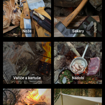
Nože
Sekery
Vařiče a kartuše
Nádobí