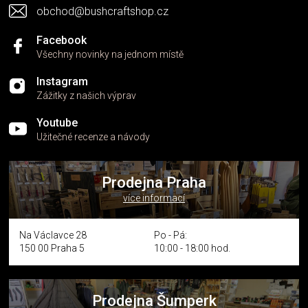
obchod@bushcraftshop.cz
Facebook
Všechny novinky na jednom místě
Instagram
Zážitky z našich výprav
Youtube
Užitečné recenze a návody
Prodejna Praha
více informací
Na Václavce 28
Po - Pá:
150 00 Praha 5
10:00 - 18:00 hod.
Prodejna Šumperk