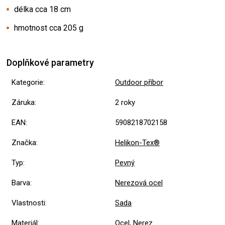
délka cca 18 cm
hmotnost cca 205 g
Doplňkové parametry
Kategorie
:
Outdoor příbor
Záruka
:
2 roky
EAN
:
5908218702158
Značka
:
Helikon-Tex®
Typ
:
Pevný
Barva
:
Nerezová ocel
Vlastnosti
:
Sada
Materiál
:
Ocel
,
Nerez