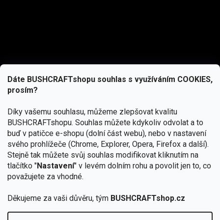
Dáte BUSHCRAFTshopu souhlas s využíváním COOKIES,
prosím?
Díky vašemu souhlasu, můžeme zlepšovat kvalitu
BUSHCRAFTshopu.
Souhlas můžete kdykoliv odvolat a to
buď v patičce e-shopu (dolní část webu), nebo v nastavení
svého prohlížeče (Chrome, Explorer, Opera, Firefox a další).
Stejně tak můžete svůj souhlas modifikovat kliknutím na
tlačítko "
Nastavení
" v levém dolním rohu a povolit jen to, co
Přihlásit se
považujete za vhodné.
Vložením e-mailu souhlasíte s
Děkujeme za vaši důvěru, tým
BUSHCRAFTshop.cz
podmínkami ochrany osobních údajů