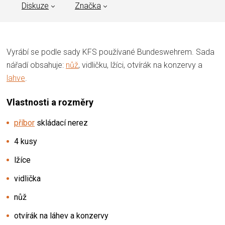
Diskuze
Značka
Vyrábí se podle sady KFS používané Bundeswehrem. Sada
nářadí obsahuje:
nůž
, vidličku, lžíci, otvírák na konzervy a
lahve
.
Vlastnosti a rozměry
příbor
skládací nerez
4 kusy
lžíce
vidlička
nůž
otvírák na láhev a konzervy