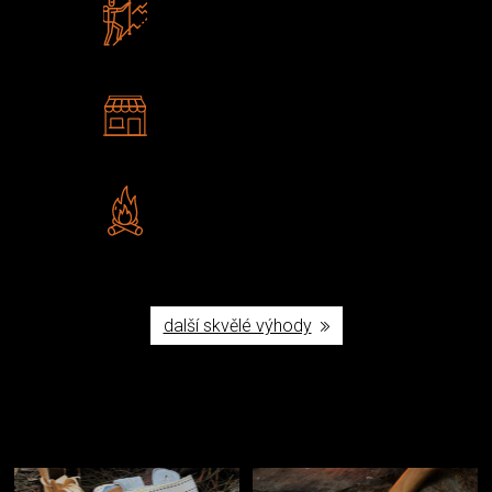
Zboží sami testujeme
U nás nekoupíte „zajíce v pytli“
2 kamenné prodejny
Navštivte nás v Praze a
Šumperku
Vlastní značka JuBö
Poctivá ruční výroba v ČR
další skvělé výhody
Užijte si to v přírodě
Vybavení, na které spoléháte nejčastěji