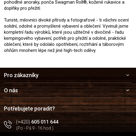
pohodlné anoraky, ponča Swagman Roll®, kožené rukavice a
doplňky pro přežití.
Turisté, milovníci divoké přírody a fotografové - ti všichni ocení
solidní, odolné a promyšlené vybavení a oblečení. Vyvinuli jsme
kompletní řadu výrobků, které jsou užitečné v divočině - řadu
kempingového vybavení, potřeb pro přežití a odolné, praktické
oblečení, které by odolalo opotřebení, roztrhání a táborovým
ohňům mnohem lépe než jiné high-tech oděvy.
Z
Pro zákazníky
á
p
a
O nás
t
í
Potřebujete poradit?
(+420)
605 011 644
(Po - Pá 9 - 16 hod.)