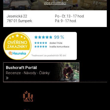
více informací
Jesenická 22
Po - Čt: 13 - 17 hod.
787 01 Šumperk
Pá: 9 - 17 hod.
Bushcraft Portál
Recenze - Návody - Články
Rádi předáváme zkušenosti
Poradíme vám s výběrem