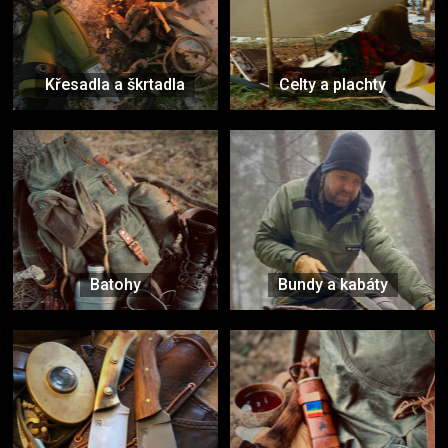
Křesadla a škrtadla
Celty a plachty
Batohy
Bundy a kabáty