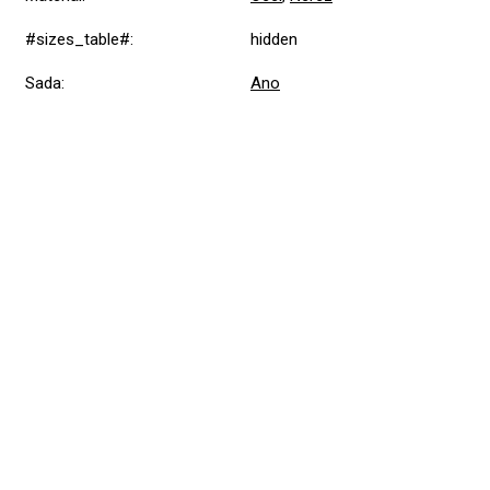
#sizes_table#
:
hidden
Sada
:
Ano
Přidat hodnocení